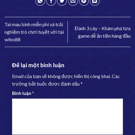
Tai mau binh miễn phí và trải
Đánh 3 cây – Khám phá tựa
nghiệm trò chơi tuyệt vời tại
game dễ ăn tiền hàng đầu
wibo88
Để lại một bình luận
Email của bạn sẽ không được hiển thị công khai.
Các
trường bắt buộc được đánh dấu
*
Bình luận
*