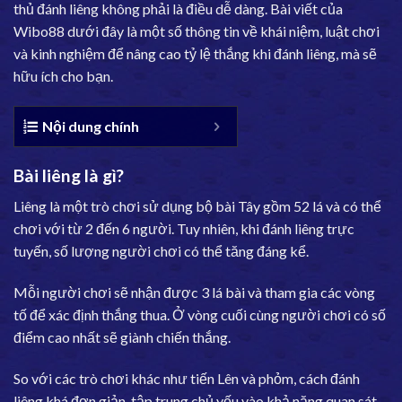
thủ đánh liêng không phải là điều dễ dàng. Bài viết của
Wibo88 dưới đây là một số thông tin về khái niệm, luật chơi
và kinh nghiệm để nâng cao tỷ lệ thắng khi đánh liêng, mà sẽ
hữu ích cho bạn.
Nội dung chính
Bài liêng là gì?
Liêng là một trò chơi sử dụng bộ bài Tây gồm 52 lá và có thể
chơi với từ 2 đến 6 người. Tuy nhiên, khi đánh liêng trực
tuyến, số lượng người chơi có thể tăng đáng kể.
Mỗi người chơi sẽ nhận được 3 lá bài và tham gia các vòng
tố để xác định thắng thua. Ở vòng cuối cùng người chơi có số
điểm cao nhất sẽ giành chiến thắng.
So với các trò chơi khác như tiến Lên và phỏm,
cách đánh
liêng
khá đơn giản, tập trung chủ yếu vào khả năng quan sát