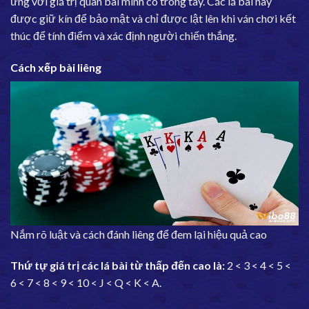
ứng với giá trị quân bài mình có trong tay. Các lá bài này
được giữ kín để bảo mật và chỉ được lật lên khi ván chơi kết
thúc để tính điểm và xác định người chiến thắng.
Cách xếp bài liêng
Nắm rõ luật và cách đánh liêng để đem lại hiệu quả cao
Thứ tự giá trị các lá bài từ thấp đến cao là:
2 < 3 < 4 < 5 <
6 < 7 < 8 < 9 < 10 < J < Q < K < A.