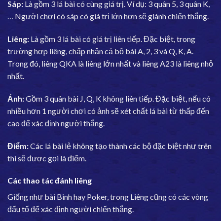
Sáp:
Là gồm 3 lá bài có cùng giá trị. Ví dụ: 3 quân 5, 3 quân K,
… Người chơi có sáp có giá trị lớn hơn sẽ giành chiến thắng.
Liêng:
Là gồm 3 lá bài có giá trị liên tiếp. Đặc biệt, trong
trường hợp liêng, chấp nhận cả bộ bài A, 2, 3 và Q, K, A.
Trong đó, liêng QKA là liêng lớn nhất và liêng A23 là liêng nhỏ
nhất.
Ảnh:
Gồm 3 quân bài J, Q, K không liên tiếp. Đặc biệt, nếu có
nhiều hơn 1 người chơi có ảnh sẽ xét chất lá bài từ thấp đến
cao để xác định người thắng.
Điểm:
Các lá bài lẻ không tạo thành các bộ đặc biệt như trên
thì sẽ được gọi là điểm.
Các thao tác đánh liêng
Giống như bài Binh hay Poker, trong Liêng cũng có các vòng
đấu tố để xác định người chiến thắng.