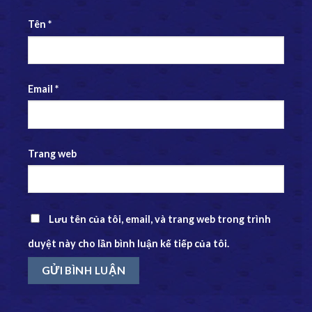
Tên
*
Email
*
Trang web
Lưu tên của tôi, email, và trang web trong trình
duyệt này cho lần bình luận kế tiếp của tôi.