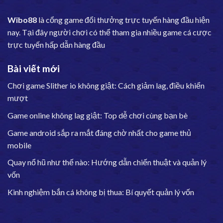
Wibo88
là cổng game đổi thưởng trực tuyến hàng đầu hiện
nay. Tại đây người chơi có thể tham gia nhiều game cá cược
trực tuyến hấp dẫn hàng đầu
Bài viết mới
Chơi game Slither io không giật: Cách giảm lag, điều khiển
mượt
Game online không lag giật: Top dễ chơi cùng bạn bè
Game android sắp ra mắt đáng chờ nhất cho game thủ
mobile
Quay nổ hũ như thế nào: Hướng dẫn chiến thuật và quản lý
vốn
Kinh nghiệm bắn cá không bị thua: Bí quyết quản lý vốn