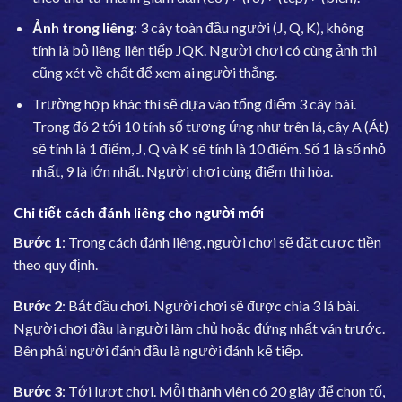
Ảnh trong liêng
: 3 cây toàn đầu người (J, Q, K), không
tính là bộ liêng liên tiếp JQK. Người chơi có cùng ảnh thì
cũng xét về chất để xem ai người thắng.
Trường hợp khác thì sẽ dựa vào tổng điểm 3 cây bài.
Trong đó 2 tới 10 tính số tương ứng như trên lá, cây A (Át)
sẽ tính là 1 điểm, J, Q và K sẽ tính là 10 điểm. Số 1 là số nhỏ
nhất, 9 là lớn nhất. Người chơi cùng điểm thì hòa.
Chi tiết cách đánh liêng cho người mới
Bước 1
: Trong cách đánh liêng, người chơi sẽ đặt cược tiền
theo quy định.
Bước 2
: Bắt đầu chơi. Người chơi sẽ được chia 3 lá bài.
Người chơi đầu là người làm chủ hoặc đứng nhất ván trước.
Bên phải người đánh đầu là người đánh kế tiếp.
Bước 3
: Tới lượt chơi. Mỗi thành viên có 20 giây để chọn tố,