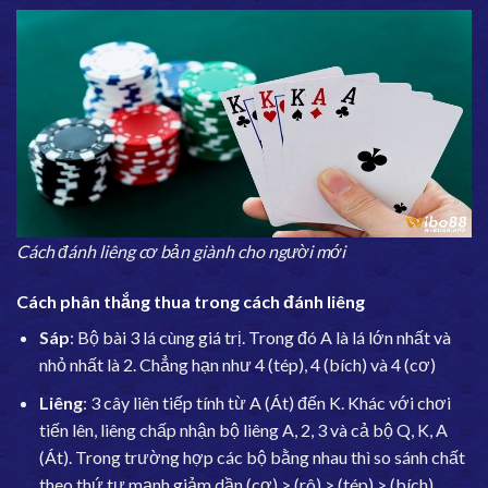
Cách đánh liêng cơ bản giành cho người mới
Cách phân thắng thua trong cách đánh liêng
Sáp
: Bộ bài 3 lá cùng giá trị. Trong đó A là lá lớn nhất và
nhỏ nhất là 2. Chẳng hạn như 4 (tép), 4 (bích) và 4 (cơ)
Liêng
: 3 cây liên tiếp tính từ A (Át) đến K. Khác với chơi
tiến lên, liêng chấp nhận bộ liêng A, 2, 3 và cả bộ Q, K, A
(Át). Trong trường hợp các bộ bằng nhau thì so sánh chất
theo thứ tự mạnh giảm dần (cơ) > (rô) > (tép) > (bích).