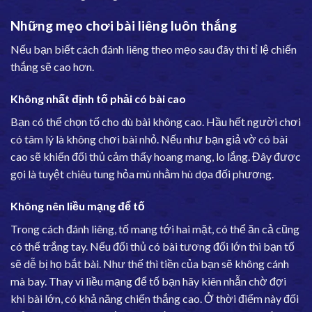
Những mẹo chơi bài liêng luôn thắng
Nếu bạn biết cách đánh liêng theo mẹo sau đây thì tỉ lệ chiến
thắng sẽ cao hơn.
Không nhất định tố phải có bài cao
Bạn có thể chọn tố cho dù bài không cao. Hầu hết người chơi
có tâm lý là không chơi bài nhỏ. Nếu như bạn giả vờ có bài
cao sẽ khiến đối thủ cảm thấy hoang mang, lo lắng. Đây được
gọi là tuyệt chiêu tung hỏa mù nhằm hù dọa đối phương.
Không nên liều mạng để tố
Trong cách đánh liêng, tố mang tới hai mặt, có thể ăn cả cũng
có thể trắng tay. Nếu đối thủ có bài tương đối lớn thì bạn tố
sẽ dễ bị họ bắt bài. Như thế thì tiền của bạn sẽ không cánh
mà bay. Thay vì liều mạng để tố bạn hãy kiên nhẫn chờ đợi
khi bài lớn, có khả năng chiến thắng cao. Ở thời điểm này đối