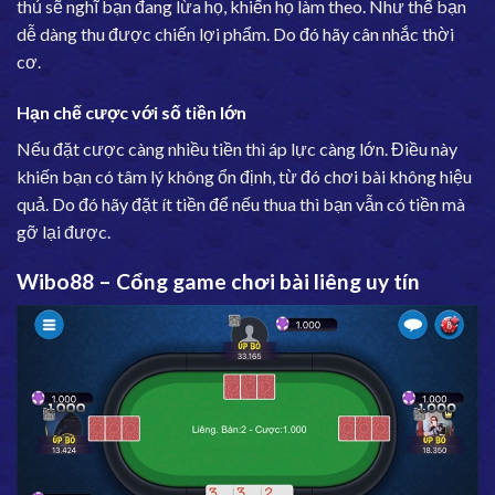
thủ sẽ nghĩ bạn đang lừa họ, khiến họ làm theo. Như thế bạn
dễ dàng thu được chiến lợi phẩm. Do đó hãy cân nhắc thời
cơ.
Hạn chế cược với số tiền lớn
Nếu đặt cược càng nhiều tiền thì áp lực càng lớn. Điều này
khiến bạn có tâm lý không ổn định, từ đó chơi bài không hiệu
quả. Do đó hãy đặt ít tiền để nếu thua thì bạn vẫn có tiền mà
gỡ lại được.
Wibo88 – Cổng game chơi bài liêng uy tín