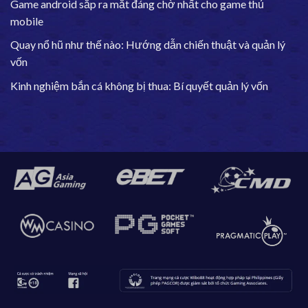
Game android sắp ra mắt đáng chờ nhất cho game thủ
mobile
Quay nổ hũ như thế nào: Hướng dẫn chiến thuật và quản lý
vốn
Kinh nghiệm bắn cá không bị thua: Bí quyết quản lý vốn