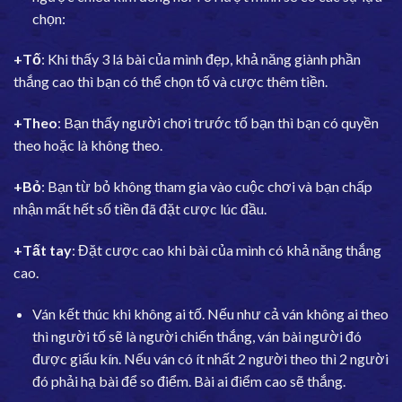
chọn:
+Tố
: Khi thấy 3 lá bài của mình đẹp, khả năng giành phần
thắng cao thì bạn có thể chọn tố và cược thêm tiền.
+Theo
: Bạn thấy người chơi trước tố bạn thì bạn có quyền
theo hoặc là không theo.
+Bỏ
: Bạn từ bỏ không tham gia vào cuộc chơi và bạn chấp
nhận mất hết số tiền đã đặt cược lúc đầu.
+Tất tay
: Đặt cược cao khi bài của mình có khả năng thắng
cao.
Ván kết thúc khi không ai tố. Nếu như cả ván không ai theo
thì người tố sẽ là người chiến thắng, ván bài người đó
được giấu kín. Nếu ván có ít nhất 2 người theo thì 2 người
đó phải hạ bài để so điểm. Bài ai điểm cao sẽ thắng.