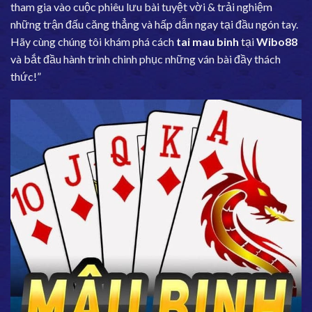
tham gia vào cuộc phiêu lưu bài tuyệt vời & trải nghiệm
những trận đấu căng thẳng và hấp dẫn ngay tại đầu ngón tay.
Hãy cùng chúng tôi khám phá cách
tai mau binh
tại
Wibo88
và bắt đầu hành trình chinh phục những ván bài đầy thách
thức!”