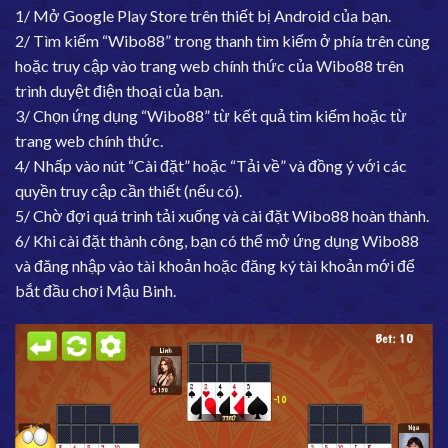
1/ Mở Google Play Store trên thiết bị Android của bạn.
2/ Tìm kiếm “Wibo88” trong thanh tìm kiếm ở phía trên cùng
hoặc truy cập vào trang web chính thức của Wibo88 trên
trình duyệt điện thoại của bạn.
3/ Chọn ứng dụng “Wibo88” từ kết quả tìm kiếm hoặc từ
trang web chính thức.
4/ Nhấp vào nút “Cài đặt” hoặc “Tải về” và đồng ý với các
quyền truy cập cần thiết (nếu có).
5/ Chờ đợi quá trình tải xuống và cài đặt Wibo88 hoàn thành.
6/ Khi cài đặt thành công, bạn có thể mở ứng dụng Wibo88
và đăng nhập vào tài khoản hoặc đăng ký tài khoản mới để
bắt đầu chơi Mậu Binh.