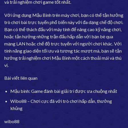
và trải nghiệm chơi game tốt nhất.
Với ứng dụng Mậu Binh trên máy chơi, bạn có thể tận hưởng
trò chơi
bài trực tuyến
phổ biến này với đa dạng chế độ chơi.
Bạn có thể thách đấu với máy tính để nâng cao kỹ năng chơi,
hoặc tận hưởng những trận đấu hấp dẫn với bạn bè qua
mạng LAN hoặc chế độ trực tuyến với người chơi khác. Với
tính năng giao diện tối ưu và tương tác mượt mà, bạn sẽ tận
hưởng trải nghiệm chơi Mậu Binh một cách thoải mái và thú
vị.
Bài viết liên quan
Mậu binh: Game đánh bài giải trí được ưa chuộng nhất
Wibo88 – Chơi cực đã với trò chơi hấp dẫn, thưởng
khủng
wibo88