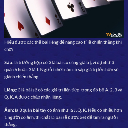
Hiểu được các thế bài liêng để nâng cao tỉ lệ chiến thắng khi
chơi
Sáp:
là trường hợp có 3 lá bài có cùng giá trị, ví dụ như 3
quân 6 hoặc 3 lá J. Người chơi nào có sáp giá trị lớn hơn sẽ
giành chiến thắng.
Liêng:
3 lá bài sẽ có các giá trị liên tiếp, trong đó bộ A, 2, 3 và
Q, K, A được chấp nhận liêng.
Ảnh:
là 3 quân bài tây có ảnh như lá J, Q, K. Nếu có nhiều hơn
1 người có ảnh, thì chất lá bài sẽ được xét để tìm ra người
thắng.