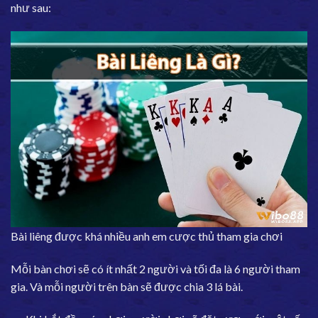
như sau:
Bài liêng được khá nhiều anh em cược thủ tham gia chơi
Mỗi bàn chơi sẽ có ít nhất 2 người và tối đa là 6 người tham
gia. Và mỗi người trên bàn sẽ được chia 3 lá bài.