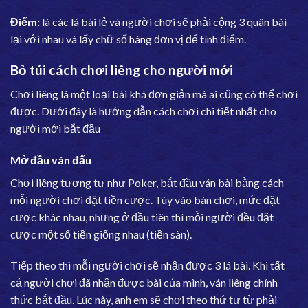
Điểm:
là các lá bài lẻ và người chơi sẽ phải cộng 3 quân bài
lại với nhau và lấy chữ số hàng đơn vị để tính điểm.
Bỏ túi cách chơi liêng cho người mới
Chơi liêng là một loại bài khá đơn giản mà ai cũng có thể chơi
được. Dưới đây là hướng dẫn cách chơi chi tiết nhất cho
người mới bắt đầu
Mở đầu ván đấu
Chơi liêng tương tự như Poker, bắt đầu ván bài bằng cách
mỗi người chơi đặt tiền cược. Tùy vào bàn chơi, mức đặt
cược khác nhau, nhưng ở đầu tiên thì mỗi người đều đặt
cược một số tiền giống nhau (tiền sàn).
Tiếp theo thì mỗi người chơi sẽ nhận được 3 lá bài. Khi tất
cả người chơi đã nhận được bài của mình, ván liêng chính
thức bắt đầu. Lúc này, anh em sẽ chơi theo thứ tự từ phải