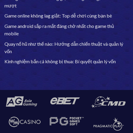
mượt
Game online không lag giật: Top dễ chơi cùng bạn bè
Game android sắp ra mắt đáng chờ nhất cho game thủ
mobile
Quay nổ hũ như thế nào: Hướng dẫn chiến thuật và quản lý
vốn
Kinh nghiệm bắn cá không bị thua: Bí quyết quản lý vốn