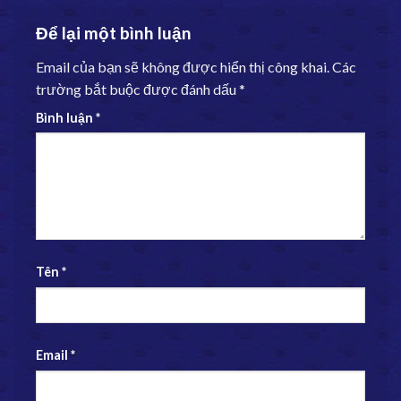
Để lại một bình luận
Email của bạn sẽ không được hiển thị công khai.
Các
trường bắt buộc được đánh dấu
*
Bình luận
*
Tên
*
Email
*