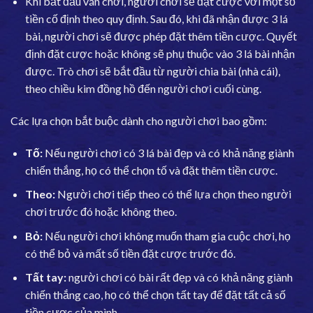
Khi bắt đầu ván chơi, người chơi sẽ đặt cược với một số
tiền cố định theo quy định. Sau đó, khi đã nhận được 3 lá
bài, người chơi sẽ được phép đặt thêm tiền cược. Quyết
định đặt cược hoặc không sẽ phụ thuộc vào 3 lá bài nhận
được. Trò chơi sẽ bắt đầu từ người chia bài (nhà cái),
theo chiều kim đồng hồ đến người chơi cuối cùng.
Các lựa chọn bắt buộc dành cho người chơi bao gồm:
Tố:
Nếu người chơi có 3 lá bài đẹp và có khả năng giành
chiến thắng, họ có thể chọn tố và đặt thêm tiền cược.
Theo:
Người chơi tiếp theo có thể lựa chọn theo người
chơi trước đó hoặc không theo.
Bỏ:
Nếu người chơi không muốn tham gia cuộc chơi, họ
có thể bỏ và mất số tiền đặt cược trước đó.
Tất tay:
người chơi có bài rất đẹp và có khả năng giành
chiến thắng cao, họ có thể chọn tất tay để đặt tất cả số
tiền cược của mình.