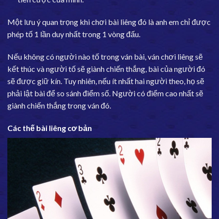
Một lưu ý quan trọng khi chơi bài liêng đó là anh em chỉ được
phép tố 1 lần duy nhất trong 1 vòng đấu.
Nếu không có người nào tố trong ván bài, ván chơi liêng
sẽ
kết thúc và người tố sẽ giành chiến thắng, bài của người đó
sẽ được giữ kín. Tuy nhiên, nếu ít nhất hai người theo, họ sẽ
phải lật bài để so sánh điểm số. Người có điểm cao nhất sẽ
giành chiến thắng trong ván đó.
Các thế bài liêng cơ bản