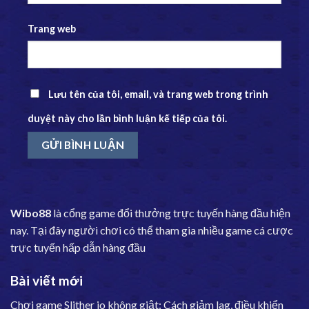
Trang web
Lưu tên của tôi, email, và trang web trong trình
duyệt này cho lần bình luận kế tiếp của tôi.
Wibo88
là cổng game đổi thưởng trực tuyến hàng đầu hiện
nay. Tại đây người chơi có thể tham gia nhiều game cá cược
trực tuyến hấp dẫn hàng đầu
Bài viết mới
Chơi game Slither io không giật: Cách giảm lag, điều khiển