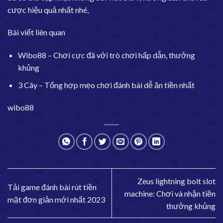
cược hiệu quả nhất nhé,
Bài viết liên quan
Wibo88 – Chơi cực đã với trò chơi hấp dẫn, thưởng
khủng
3 Cây – Tổng hợp mẹo chơi đánh bài dễ ăn tiền nhất
wibo88
Zeus lightning bolt slot
Tải game đánh bài rút tiền
machine: Chơi và nhận tiền
mặt đơn giản mới nhất 2023
thưởng khủng