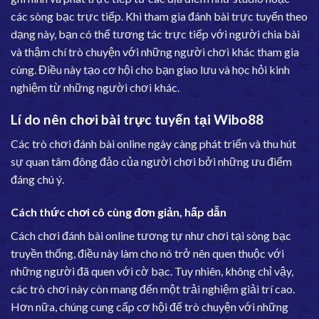
các sòng bạc trực tiếp. Khi tham gia đánh bài trực tuyến theo
dạng này, bạn có thể tương tác trực tiếp với người chia bài
và thậm chí trò chuyện với những người chơi khác tham gia
cùng. Điều này tạo cơ hội cho bạn giao lưu và học hỏi kinh
nghiệm từ những người chơi khác.
Lí do nên chơi bài trực tuyến tại Wibo88
Các trò chơi đánh bài online ngày càng phát triển và thu hút
sự quan tâm đông đảo của người chơi bởi những ưu điểm
đáng chú ý.
Cách thức chơi cô cùng đơn giản, hấp dẫn
Cách chơi đánh bài online tương tự như chơi tại sòng bạc
truyền thống, điều này làm cho nó trở nên quen thuộc với
những người đã quen với cờ bạc. Tuy nhiên, không chỉ vậy,
các trò chơi này còn mang đến một trải nghiệm giải trí cao.
Hơn nữa, chúng cung cấp cơ hội để trò chuyện với những