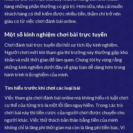
hàng những phần thưởng có giá trị. Hơn nữa, nhà cái muốn
khách hàng có thể kiếm được nhiều tiền, thậm chí trở nên
giàu có từ việc chơi đánh bài online.
Một số kinh nghiệm chơi bài trực tuyến
Chơi đánh bài trực tuyến đòi hỏi sự tích lũy kinh nghiệm.
Người chơi mới khi tham gia thị trường này thường gặp khó
khăn và mất thời gian để làm quen. Chúng tôi hy vọng rằng
những kinh nghiệm dưới đây sẽ giúp bạn dễ dàng hơn trong
hành trình trải nghiệm của mình.
Tìm hiểu trước khi chơi các loại bài
Việc tham gia chơi đánh bài online mà không hiểu rõ luật chơi
cụ thể của từng trò là một lỗi lầm nguy hiểm. Trong các trò
chơi bài này thì tiền cược của người chơi được chuyển cho
người khác. Việc thử thách bản thân bằng tiền của mình
không chỉ là lãng phí thời gian mà còn là lãng phí tiền bạc. Vì