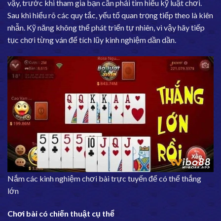
vậy, trước khi tham gia bạn cần phải tìm hiểu kỹ luật chơi.
Sau khi hiểu rõ các quy tắc, yếu tố quan trọng tiếp theo là kiên
nhẫn. Kỹ năng không thể phát triển tự nhiên, vì vậy hãy tiếp
tục chơi từng ván để tích lũy kinh nghiệm dần dần.
Nắm các kinh nghiệm chơi bài trực tuyến để có thể thắng
lớn
Chơi bài có chiến thuật cụ thể