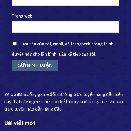
Trang web
Lưu tên của tôi, email, và trang web trong trình
duyệt này cho lần bình luận kế tiếp của tôi.
Wibo88
là cổng game đổi thưởng trực tuyến hàng đầu hiện
nay. Tại đây người chơi có thể tham gia nhiều game cá cược
trực tuyến hấp dẫn hàng đầu
Bài viết mới