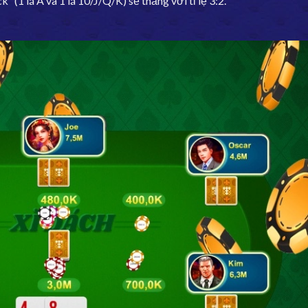
 (1 lá A và 1 lá 10/J/Q/K) sẽ thắng với tỉ lệ 3:2.