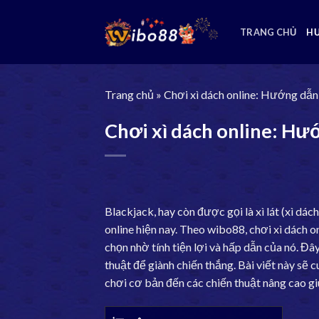
TRANG CHỦ
HƯ
Trang chủ
»
Chơi xì dách online: Hướng dẫ
Chơi xì dách online: H
Blackjack, hay còn được gọi là xì lát (xì dác
online hiện nay. Theo
wibo88
, chơi xì dách 
chọn nhờ tính tiện lợi và hấp dẫn của nó. Đâ
thuật để giành chiến thắng. Bài viết này s
chơi cơ bản đến các chiến thuật nâng cao gi