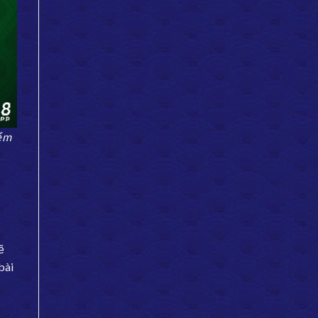
iểm
ẽ
bài