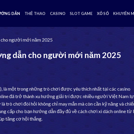
ỚNG DẪN
THỂ THAO
CASINO
SLOT GAME
XỔ SỐ
KHUYẾN M
n cho người mới năm 2025
ướng dẫn cho người mới năm 2025
h), là một trong những trò chơi được yêu thích nhất tại các casino
online đã trở thành xu hướng giải trí được nhiều người Việt Nam l
y là trò chơi đòi hỏi không chỉ may mắn mà còn cần kỹ năng và chiế
ẽ cung cấp cho bạn hướng dẫn đầy đủ về
cách chơi xì dách
online từ 
úp tăng cơ hội thắng.