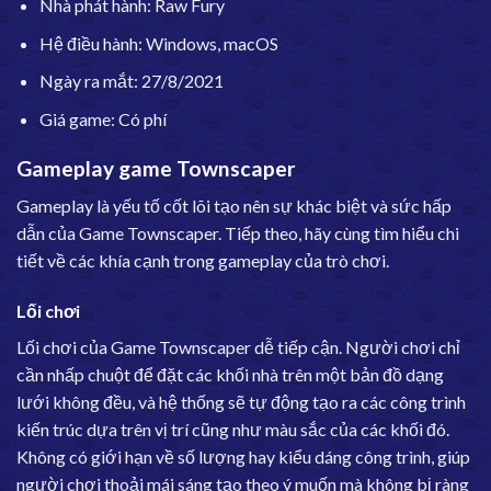
Nhà phát hành: Raw Fury
Hệ điều hành: Windows, macOS
Ngày ra mắt: 27/8/2021
Giá game: Có phí
Gameplay game Townscaper
Gameplay là yếu tố cốt lõi tạo nên sự khác biệt và sức hấp
dẫn của Game Townscaper. Tiếp theo, hãy cùng tìm hiểu chi
tiết về các khía cạnh trong gameplay của trò chơi.
Lối chơi
Lối chơi của Game Townscaper dễ tiếp cận. Người chơi chỉ
cần nhấp chuột để đặt các khối nhà trên một bản đồ dạng
lưới không đều, và hệ thống sẽ tự động tạo ra các công trình
kiến trúc dựa trên vị trí cũng như màu sắc của các khối đó.
Không có giới hạn về số lượng hay kiểu dáng công trình, giúp
người chơi thoải mái sáng tạo theo ý muốn mà không bị ràng