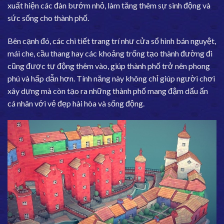
xuất hiện các đàn bướm nhỏ, làm tăng thêm sự sinh động và
sức sống cho thành phố.
Bên cạnh đó, các chi tiết trang trí như cửa sổ hình bán nguyệt,
mái che, cầu thang hay các khoảng trống tạo thành đường đi
cũng được tự động thêm vào, giúp thành phố trở nên phong
phú và hấp dẫn hơn. Tính năng này không chỉ giúp người chơi
xây dựng mà còn tạo ra những thành phố mang đậm dấu ấn
cá nhân với vẻ đẹp hài hòa và sống động.