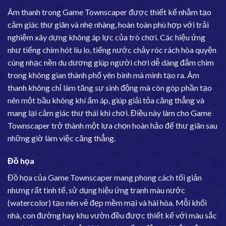
Âm thanh trong Game Townscaper được thiết kế nhằm tạo
cảm giác thư giãn và nhẹ nhàng, hoàn toàn phù hợp với trải
nghiệm xây dựng không áp lực của trò chơi. Các hiệu ứng
như tiếng chim hót líu lo, tiếng nước chảy róc rách hòa quyện
cùng nhạc nền du dương giúp người chơi dễ dàng đắm chìm
trong không gian thành phố yên bình mà mình tạo ra. Âm
thanh không chỉ làm tăng sự sinh động mà còn góp phần tạo
nên một bầu không khí ấm áp, giúp giải tỏa căng thẳng và
mang lại cảm giác thư thái khi chơi. Điều này làm cho Game
Townscaper trở thành một lựa chọn hoàn hảo để thư giãn sau
những giờ làm việc căng thẳng.
Đồ họa
Đồ họa của Game Townscaper mang phong cách tối giản
nhưng rất tinh tế, sử dụng hiệu ứng tranh màu nước
(watercolor) tạo nên vẻ đẹp mềm mại và hài hòa. Mỗi khối
nhà, con đường hay khu vườn đều được thiết kế với màu sắc