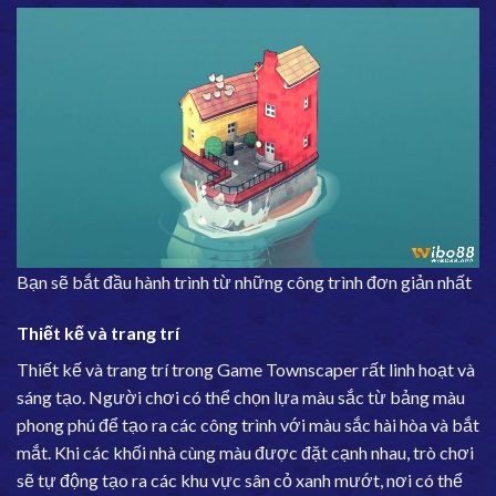
Bạn sẽ bắt đầu hành trình từ những công trình đơn giản nhất
Thiết kế và trang trí
Thiết kế và trang trí trong Game Townscaper rất linh hoạt và
sáng tạo. Người chơi có thể chọn lựa màu sắc từ bảng màu
phong phú để tạo ra các công trình với màu sắc hài hòa và bắt
mắt. Khi các khối nhà cùng màu được đặt cạnh nhau, trò chơi
sẽ tự động tạo ra các khu vực sân cỏ xanh mướt, nơi có thể