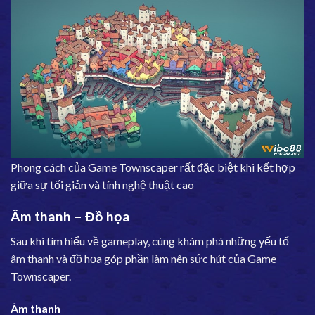
Phong cách của Game Townscaper rất đặc biệt khi kết hợp
giữa sự tối giản và tính nghệ thuật cao
Âm thanh – Đồ họa
Sau khi tìm hiểu về gameplay, cùng khám phá những yếu tố
âm thanh và đồ họa góp phần làm nên sức hút của Game
Townscaper.
Âm thanh