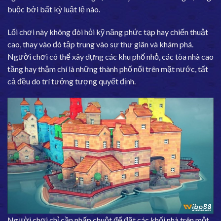
buộc bởi bất kỳ luật lệ nào.
Lối chơi này không đòi hỏi kỹ năng phức tạp hay chiến thuật
cao, thay vào đó tập trung vào sự thư giãn và khám phá.
Người chơi có thể xây dựng các khu phố nhỏ, các tòa nhà cao
tầng hay thậm chí là những thành phố nổi trên mặt nước, tất
cả đều do trí tưởng tượng quyết định.
Người chơi chỉ cần nhấp chuột để đặt các khối nhà trên một