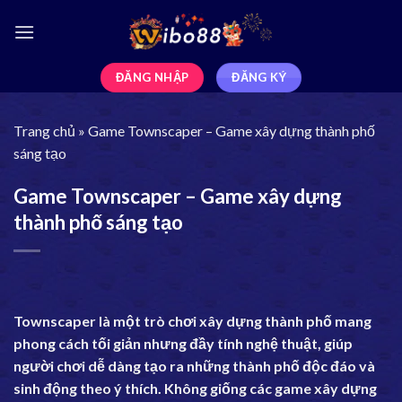
ĐĂNG NHẬP
ĐĂNG KÝ
Trang chủ
»
Game Townscaper – Game xây dựng thành phố
sáng tạo
Game Townscaper – Game xây dựng
thành phố sáng tạo
Townscaper là một trò chơi xây dựng thành phố mang
phong cách tối giản nhưng đầy tính nghệ thuật, giúp
người chơi dễ dàng tạo ra những thành phố độc đáo và
sinh động theo ý thích. Không giống các game xây dựng