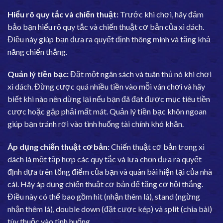
Hiểu rõ quy tắc và chiến thuật:
Trước khi chơi, hãy đảm
bảo bạn hiểu rõ quy tắc và chiến thuật cơ bản của xì dách.
Điều này giúp bạn đưa ra quyết định thông minh và tăng khả
năng chiến thắng.
Quản lý tiền bạc:
Đặt một ngân sách và tuân thủ nó khi chơi
xì dách. Đừng cược quá nhiều tiền vào mỗi ván chơi và hãy
biết khi nào nên dừng lại nếu bạn đã đạt được mục tiêu tiền
cược hoặc gặp phải mất mát. Quản lý tiền bạc khôn ngoan
giúp bạn tránh rơi vào tình huống tài chính khó khăn.
Áp dụng chiến thuật cơ bản:
Chiến thuật cơ bản trong xì
dách là một tập hợp các quy tắc và lựa chọn đưa ra quyết
định dựa trên tổng điểm của bạn và quân bài hiện tại của nhà
cái. Hãy áp dụng chiến thuật cơ bản để tăng cơ hội thắng.
Điều này có thể bao gồm hit (nhận thêm lá), stand (ngừng
nhận thêm lá), double down (đặt cược kép) và split (chia bài)
tùy thuộc vào tình huống.