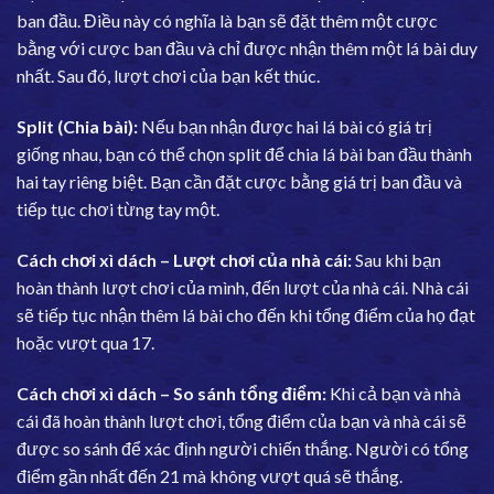
ban đầu. Điều này có nghĩa là bạn sẽ đặt thêm một cược
bằng với cược ban đầu và chỉ được nhận thêm một lá bài duy
nhất. Sau đó, lượt chơi của bạn kết thúc.
Split (Chia bài):
Nếu bạn nhận được hai lá bài có giá trị
giống nhau, bạn có thể chọn split để chia lá bài ban đầu thành
hai tay riêng biệt. Bạn cần đặt cược bằng giá trị ban đầu và
tiếp tục chơi từng tay một.
Cách chơi xì dách – Lượt chơi của nhà cái:
Sau khi bạn
hoàn thành lượt chơi của mình, đến lượt của nhà cái. Nhà cái
sẽ tiếp tục nhận thêm lá bài cho đến khi tổng điểm của họ đạt
hoặc vượt qua 17.
Cách chơi xì dách – So sánh tổng điểm:
Khi cả bạn và nhà
cái đã hoàn thành lượt chơi, tổng điểm của bạn và nhà cái sẽ
được so sánh để xác định người chiến thắng. Người có tổng
điểm gần nhất đến 21 mà không vượt quá sẽ thắng.