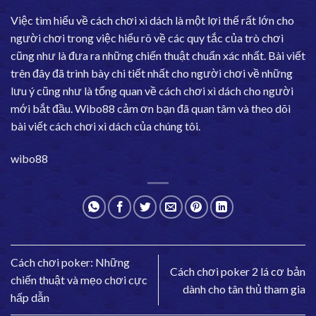
Việc tìm hiểu về cách chơi xì dách là một lợi thế rất lớn cho
người chơi trong việc hiểu rõ về các quy tắc của trò chơi
cũng như là đưa ra những chiến thuật chuẩn xác nhất. Bài viết
trên đây đã trình bày chi tiết nhất cho người chơi về những
lưu ý cũng như là tổng quan về cách chơi xì dách cho người
mới bắt đầu. Wibo88 cảm ơn bạn đã quan tâm và theo dõi
bài viết cách chơi xì dách của chúng tôi.
wibo88
Cách chơi poker: Những
Cách chơi poker 2 lá cơ bản
chiến thuật và mẹo chơi cực
dành cho tân thủ tham gia
hấp dẫn