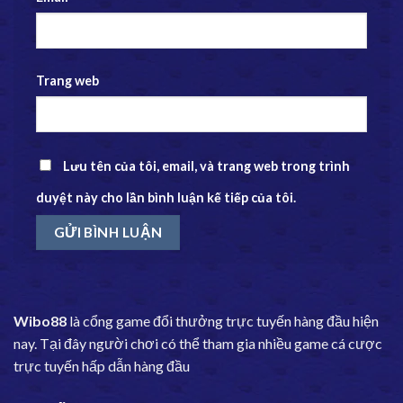
Trang web
Lưu tên của tôi, email, và trang web trong trình
duyệt này cho lần bình luận kế tiếp của tôi.
Wibo88
là cổng game đổi thưởng trực tuyến hàng đầu hiện
nay. Tại đây người chơi có thể tham gia nhiều game cá cược
trực tuyến hấp dẫn hàng đầu