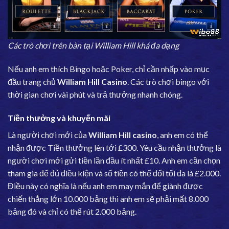
Các trò chơi trên bàn tại William Hill khá đa dạng
Nếu anh em thích Bingo hoặc Poker, chỉ cần nhấp vào mục
đầu trang chủ
William Hill Casino
. Các trò chơi bingo với
thời gian chơi vài phút và trả thưởng nhanh chóng.
Tiền thưởng và khuyến mãi
Là người chơi mới của
William Hill casino
, anh em có thể
nhận được Tiền thưởng lên tới £300. Yêu cầu nhận thưởng là
người chơi mới gửi tiền lần đầu ít nhất £10. Anh em cần chọn
tham gia để đủ điều kiện và số tiền có thể đổi tối đa là £2.000.
Điều này có nghĩa là nếu anh em may mắn để giành được
chiến thắng lớn 10.000 bảng thì anh em sẽ phải mất 8.000
bảng đó và chỉ có thể rút 2.000 bảng.