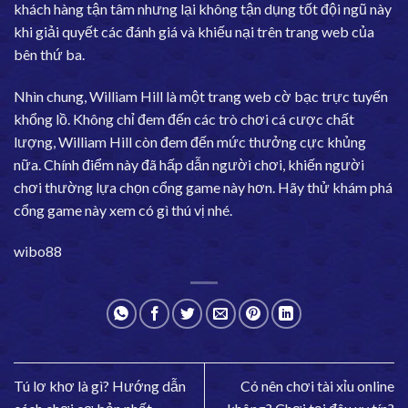
khách hàng tận tâm nhưng lại không tận dụng tốt đội ngũ này
khi giải quyết các đánh giá và khiếu nại trên trang web của
bên thứ ba.
Nhìn chung, William Hill là một trang web cờ bạc trực tuyến
khổng lồ. Không chỉ đem đến các trò chơi cá cược chất
lượng, William Hill còn đem đến mức thưởng cực khủng
nữa. Chính điểm này đã hấp dẫn người chơi, khiến người
chơi thường lựa chọn cổng game này hơn. Hãy thử khám phá
cổng game này xem có gì thú vị nhé.
wibo88
Tú lơ khơ là gì? Hướng dẫn
Có nên chơi tài xỉu online