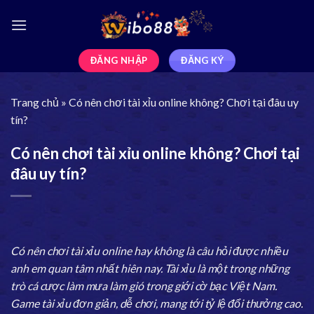
ĐĂNG NHẬP
ĐĂNG KÝ
Trang chủ
»
Có nên chơi tài xỉu online không? Chơi tại đâu uy
tín?
Có nên chơi tài xỉu online không? Chơi tại
đâu uy tín?
Có nên chơi tài xỉu online hay không là câu hỏi được nhiều
anh em quan tâm nhất hiên nay. Tài xỉu là một trong những
trò cá cược làm mưa làm gió trong giới cờ bạc Việt Nam.
Game tài xỉu đơn giản, dễ chơi, mang tới tỷ lệ đổi thưởng cao.