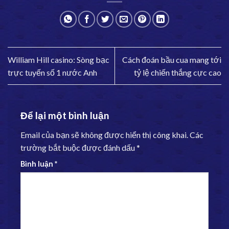
William Hill casino: Sòng bạc
Cách đoán bầu cua mang tới
trực tuyến số 1 nước Anh
tỷ lệ chiến thắng cực cao
Để lại một bình luận
Email của bạn sẽ không được hiển thị công khai.
Các
trường bắt buộc được đánh dấu
*
Bình luận
*