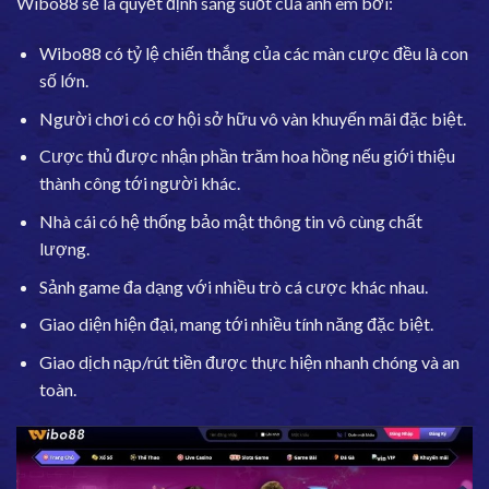
Wibo88 sẽ là quyết định sáng suốt của anh em bởi:
Wibo88 có tỷ lệ chiến thắng của các màn cược đều là con
số lớn.
Người chơi có cơ hội sở hữu vô vàn khuyến mãi đặc biệt.
Cược thủ được nhận phần trăm hoa hồng nếu giới thiệu
thành công tới người khác.
Nhà cái có hệ thống bảo mật thông tin vô cùng chất
lượng.
Sảnh game đa dạng với nhiều trò cá cược khác nhau.
Giao diện hiện đại, mang tới nhiều tính năng đặc biệt.
Giao dịch nạp/rút tiền được thực hiện nhanh chóng và an
toàn.