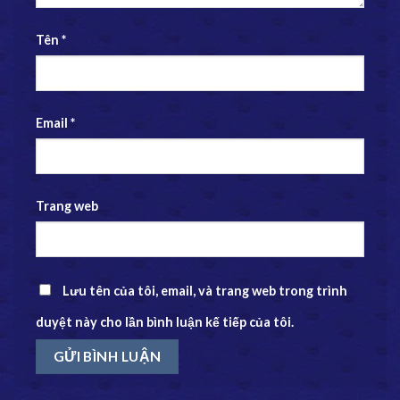
Tên
*
Email
*
Trang web
Lưu tên của tôi, email, và trang web trong trình
duyệt này cho lần bình luận kế tiếp của tôi.