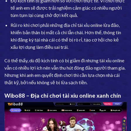
Độ kịch tính bị giảm hơn so với chơi thực tế. Vì chơi thực
tế anh em sẽ được trải nghiệm cảm giác có nhiều người
túm tụm lại cùng chờ đợi kết quả.
Rủi ro khi chơi phải những địa chỉ tài xỉu online lừa đảo,
khiến bản thân bị mất cả chì lẫn chài. Hơn thế, thông tin
khi đăng ký tại nhà cái có thể bị rò rỉ, tạo cơ hội cho kẻ
xấu lợi dụng làm điều sai trái.
Có thể thấy, dù độ kịch tính có bị giảm đi nhưng tài xỉu online
vẫn có nhiều lợi ích nên vẫn thu hút đông đảo người tham gia.
Nhưng khi anh em quyết định chơi thì cần lựa chọn nhà cái
thật kỹ, bởi nếu không sẽ bị lừa sạch tiền.
Wibo88 – Địa chỉ chơi tài xỉu online xanh chín