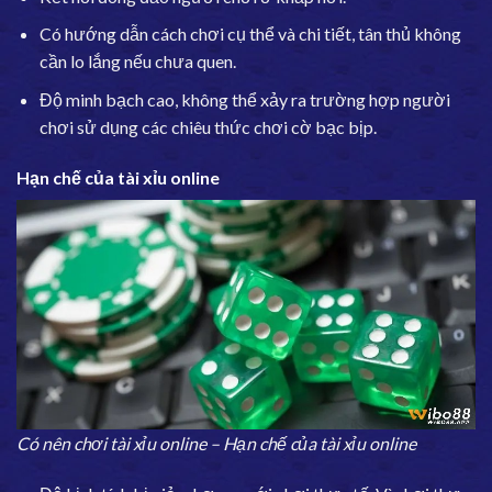
Có hướng dẫn cách chơi cụ thể và chi tiết, tân thủ không
cần lo lắng nếu chưa quen.
Độ minh bạch cao, không thể xảy ra trường hợp người
chơi sử dụng các chiêu thức chơi cờ bạc bịp.
Hạn chế của tài xỉu online
Có nên chơi tài xỉu online – Hạn chế của tài xỉu online