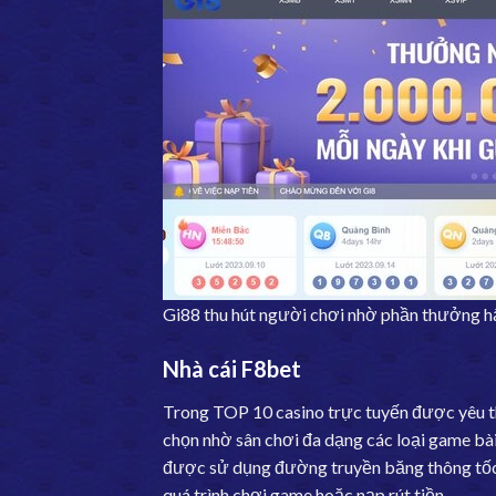
Gi88 thu hút người chơi nhờ phần thưởng h
Nhà cái F8bet
Trong TOP 10 casino trực tuyến được yêu t
chọn nhờ sân chơi đa dạng các loại game bài
được sử dụng đường truyền băng thông tốc 
quá trình chơi game hoặc nạp rút tiền.