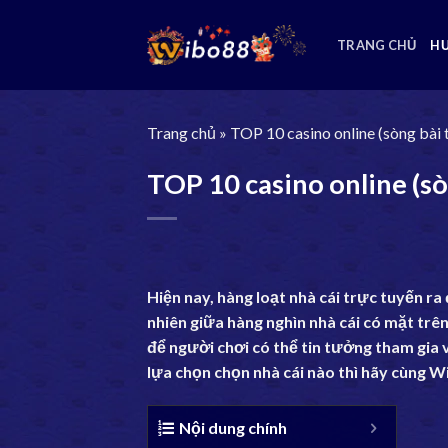
TRANG CHỦ
HƯ
Trang chủ
»
TOP 10 casino online (sòng bài 
TOP 10 casino online (sò
Hiện nay, hàng loạt nhà cái trực tuyến r
nhiên giữa hàng nghìn nhà cái có mặt trên
để người chơi có thể tin tưởng tham gia
lựa chọn chọn nhà cái nào thì hãy cùng
W
Nội dung chính