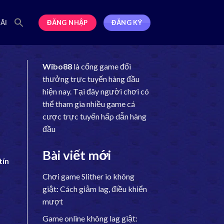
ĐĂNG NHẬP
ĐĂNG KÝ
ÃI
Wibo88
là cổng game đổi
thưởng trực tuyến hàng đầu
hiện nay. Tại đây người chơi có
thể tham gia nhiều game cá
cược trực tuyến hấp dẫn hàng
đầu
Bài viết mới
tín
t
Chơi game Slither io không
giật: Cách giảm lag, điều khiển
mượt
Game online không lag giật: