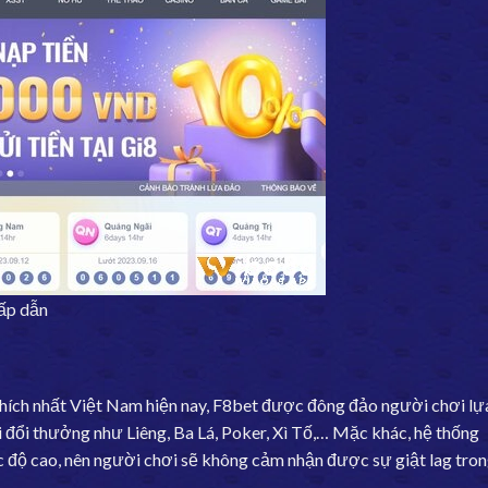
ấp dẫn
hích nhất Việt Nam hiện nay, F8bet được đông đảo người chơi lự
 đổi thưởng như Liêng, Ba Lá, Poker, Xì Tố,… Mặc khác, hệ thống
độ cao, nên người chơi sẽ không cảm nhận được sự giật lag tro