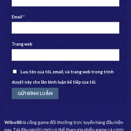
Email
*
Trang web
Lưu tên của tôi, email, và trang web trong trình
duyệt này cho lần bình luận kế tiếp của tôi.
Wibo88
là cổng game đổi thưởng trực tuyến hàng đầu hiện
nay. Tại đây người chơi có thể tham gia nhiều game cá cược