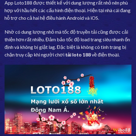
App Loto188 được thiết kế với dung lượng rất nhỏ nên phù
hợp với hầu hết các cấu hình điện thoại. Hiện tại nhà cái đang
hỗ trợ cho cả hai hệ điều hành Android và iOS.
Nhờ có dung lượng nhỏ mà tốc độ truyền tải cũng được cải
thiện hơn rất nhiều. Đảm bảo tốc độ load trang siêu nhanh ổn
định và không bị giật lag. Đặc biệt là không có tình trạng bị
chặn truy cập khi người chơi
tải loto 188
về điện thoại.