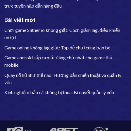
trực tuyến hấp dẫn hàng đầu
Bài viết mới
Chơi game Slither io không giật: Cách giảm lag, điều khiển
mượt
Game online không lag giật: Top dễ chơi cùng bạn bè
Game android sắp ra mắt đáng chờ nhất cho game thủ
mobile
Quay nổ hũ như thế nào: Hướng dẫn chiến thuật và quản lý
vốn
Kinh nghiệm bắn cá không bị thua: Bí quyết quản lý vốn