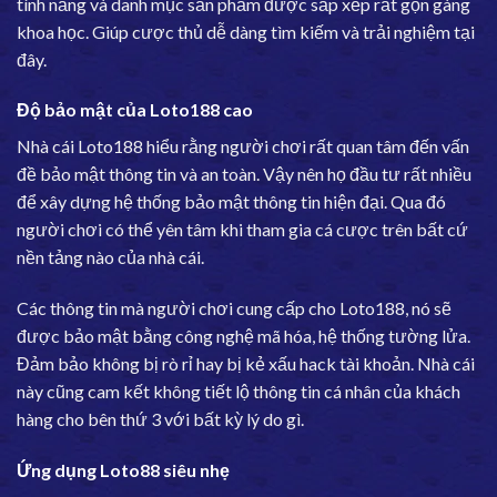
tính năng và danh mục sản phẩm được sắp xếp rất gọn gàng
khoa học. Giúp cược thủ dễ dàng tìm kiếm và trải nghiệm tại
đây.
Độ bảo mật của Loto188 cao
Nhà cái Loto188 hiểu rằng người chơi rất quan tâm đến vấn
đề bảo mật thông tin và an toàn. Vậy nên họ đầu tư rất nhiều
để xây dựng hệ thống bảo mật thông tin hiện đại. Qua đó
người chơi có thể yên tâm khi tham gia cá cược trên bất cứ
nền tảng nào của nhà cái.
Các thông tin mà người chơi cung cấp cho Loto188, nó sẽ
được bảo mật bằng công nghệ mã hóa, hệ thống tường lửa.
Đảm bảo không bị rò rỉ hay bị kẻ xấu hack tài khoản. Nhà cái
này cũng cam kết không tiết lộ thông tin cá nhân của khách
hàng cho bên thứ 3 với bất kỳ lý do gì.
Ứng dụng Loto88 siêu nhẹ