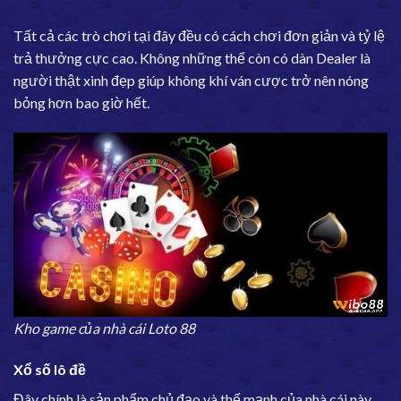
Tất cả các trò chơi tại đây đều có cách chơi đơn giản và tỷ lệ
trả thưởng cực cao. Không những thế còn có dàn Dealer là
người thật xinh đẹp giúp không khí ván cược trở nên nóng
bỏng hơn bao giờ hết.
Kho game của nhà cái Loto 88
Xổ số lô đề
Đây chính là sản phẩm chủ đạo và thế mạnh của nhà cái này.