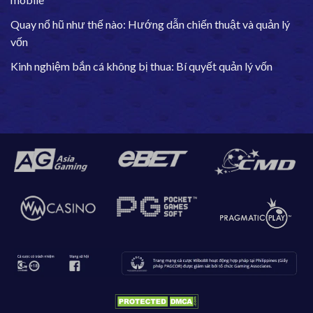
Quay nổ hũ như thế nào: Hướng dẫn chiến thuật và quản lý
vốn
Kinh nghiệm bắn cá không bị thua: Bí quyết quản lý vốn