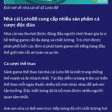
Đôi nét về nhà cái xổ số Loto 88
Nhà cái Loto88 cung cấp nhiều sản phẩm cá
cược độc đáo
Nhà cái này thu hút được đông đảo người chơi tham gia là vì
hệ thống game rất đa dạng và chất lượng. Trò chơi được
phân phối bởi các đơn vị phát hành game nổi tiếng hàng đầu
thế giới nên rất an toàn và uy tín.
Cá cược thể thao
Sảnh game thể thao tại nhà cái Loto 88
là một trong những
thế mạnh và ăn khách nhất. Tại đây diễn ra hàng trăm sự kiện
thể thao mỗi ngày thuộc nhiều bộ môn khác nhau để anh em
tận hưởng. Đặc biệt bóng đá là bộ môn được nhiều người
quan tâm nhất.
Anh em vừa có thể xem trực tiếp bóng đá với chất lượng full