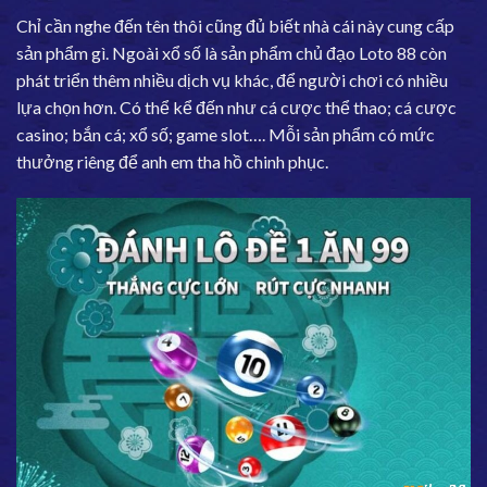
Chỉ cần nghe đến tên thôi cũng đủ biết nhà cái này cung cấp
sản phẩm gì. Ngoài xổ số là sản phẩm chủ đạo Loto 88
còn
phát triển thêm nhiều dịch vụ khác, để người chơi có nhiều
lựa chọn hơn. Có thể kể đến như cá cược thể thao; cá cược
casino; bắn cá; xổ số; game slot…. Mỗi sản phẩm có mức
thưởng riêng để anh em tha hồ chinh phục.