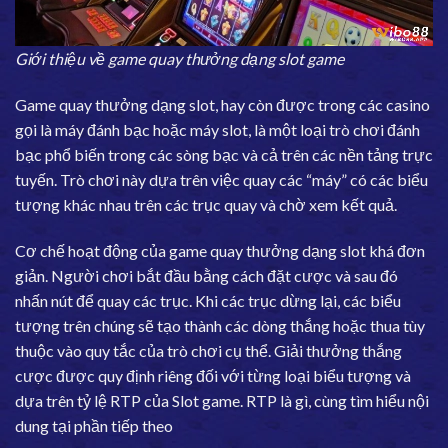
Giới thiệu về game quay thưởng dạng slot game
Game quay thưởng dạng slot, hay còn được trong các casino
gọi là máy đánh bạc hoặc máy slot, là một loại trò chơi đánh
bạc phổ biến trong các sòng bạc và cả trên các nền tảng trực
tuyến. Trò chơi này dựa trên việc quay các “máy” có các biểu
tượng khác nhau trên các trục quay và chờ xem kết quả.
Cơ chế hoạt động của game quay thưởng dạng slot khá đơn
giản. Người chơi bắt đầu bằng cách đặt cược và sau đó
nhấn nút để quay các trục. Khi các trục dừng lại, các biểu
tượng trên chúng sẽ tạo thành các dòng thắng hoặc thua tùy
thuộc vào quy tắc của trò chơi cụ thể. Giải thưởng thắng
cược được quy định riêng đối với từng loại biểu tượng và
dựa trên tỷ lệ RTP của Slot game. RTP là gì, cùng tìm hiểu nội
dung tại phần tiếp theo