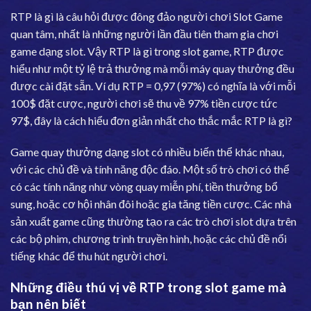
RTP là gì là câu hỏi được đông đảo người chơi Slot Game
quan tâm, nhất là những người lần đầu tiên tham gia chơi
game dạng slot. Vậy RTP là gì trong slot game, RTP được
hiểu như một tỷ lệ trả thưởng mà mỗi máy quay thưởng đều
được cài đặt sẵn. Ví dụ RTP = 0,97 (97%) có nghĩa là với mỗi
100$ đặt cược, người chơi sẽ thu về 97% tiền cược tức
97$, đây là cách hiểu đơn giản nhất cho thắc mắc RTP là gì?
Game quay thưởng dạng slot có nhiều biến thể khác nhau,
với các chủ đề và tính năng độc đáo. Một số trò chơi có thể
có các tính năng như vòng quay miễn phí, tiền thưởng bổ
sung, hoặc cơ hội nhân đôi hoặc gia tăng tiền cược. Các nhà
sản xuất game cũng thường tạo ra các trò chơi slot dựa trên
các bộ phim, chương trình truyền hình, hoặc các chủ đề nổi
tiếng khác để thu hút người chơi.
Những điều thú vị về RTP trong slot game mà
bạn nên biết