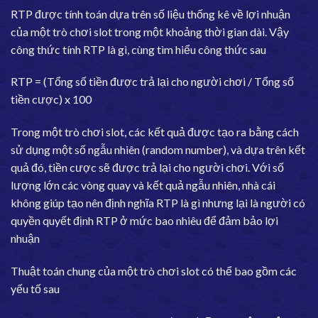
RTP được tính toán dựa trên số liệu thống kê về lợi nhuận
của một trò chơi slot trong một khoảng thời gian dài. Vậy
công thức tính RTP là gì, cùng tìm hiểu công thức sau
RTP = (Tổng số tiền được trả lại cho người chơi / Tổng số
tiền cược) x 100
Trong một trò chơi slot, các kết quả được tạo ra bằng cách
sử dụng một số ngẫu nhiên (random number), và dựa trên kết
quả đó, tiền cược sẽ được trả lại cho người chơi. Với số
lượng lớn các vòng quay và kết quả ngẫu nhiên, nhà cái
không giúp tạo nên định nghĩa RTP là gì nhưng lại là người có
quyền quyết định RTP ở mức bao nhiêu để đảm bảo lợi
nhuận
Thuật toán chung của một trò chơi slot có thể bao gồm các
yếu tố sau