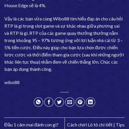
House Edge sẽ là 4%.
Vậy là các bạn vừa cùng Wibo88 tìm hiểu đáp án cho câu hỏi
RTP là gì trong slot game và sự khác nhau giữa phương sai
và RTP là gì. RTP của các game quay thưởng thường nằm
trong khoảng 95 – 97% tương ứng với lợi luận nhà cái từ 3 –
5% tiền cược. Điều này giúp cho bạn lựa chọn được chiến
lược cược và thời điểm tham gia cược (sau khi những người
khác liên tục thua) nhằm đem về chiến thắng lớn. Chúc các
bạn áp dụng thành công.
wibo88
Đầu 1 câm mai đánh con gì?
Cách chơi Lô tô chi tiết | Tips