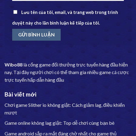
Lưu tên của tôi, email, và trang web trong trình
duyệt này cho lần bình luận kế tiếp của tôi.
Wibo88
là cổng game đổi thưởng trực tuyến hàng đầu hiện
nay. Tại đây người chơi có thể tham gia nhiều game cá cược
trực tuyến hấp dẫn hàng đầu
Bài viết mới
Chơi game Slither io không giật: Cách giảm lag, điều khiển
mượt
Game online không lag giật: Top dễ chơi cùng bạn bè
Game android sắp ra mắt đáng chờ nhất cho game thủ