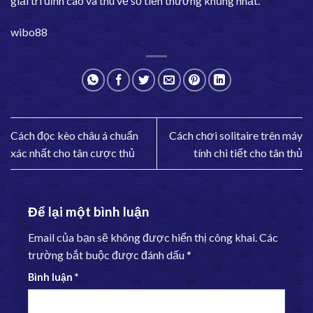
giải trí đỉnh cao và thu về số tiền thưởng khủng nhất.
wibo88
Cách đọc kèo châu á chuẩn
Cách chơi solitaire trên máy
xác nhất cho tân cược thủ
tính chi tiết cho tân thủ
Để lại một bình luận
Email của bạn sẽ không được hiển thị công khai.
Các
trường bắt buộc được đánh dấu
*
Bình luận
*