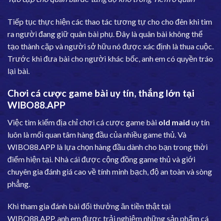
Tiếp tục thực hiện các thao tác tương tự cho cho đên khi tìm
ra người đang giữ quân bài phụ. Đây là quân bài không thể
tạo thành cặp và người sở hữu nó được xác định là thua cuộc.
Trước khi đưa bài cho người khác bốc, anh em có quyền tráo
lại bài.
Chơi cá cược game bài uy tín, thắng lớn tại
WIBO88.APP
Việc tìm kiếm địa chỉ chơi cá cược game bài
old maid
uy tín
luôn là mối quan tâm hàng đầu của nhiều game thủ. Và
WIBO88.APP là lựa chọn hàng đầu dành cho bạn trong thời
điểm hiện tại. Nhà cái được cộng đồng game thủ và giới
chuyên gia đánh giá cao về tính minh bạch, độ an toàn và sòng
phẳng.
Khi tham gia đánh bài đổi thưởng ăn tiền thật tại
WIBO88.APP, anh em được trải nghiệm những sản phẩm cá