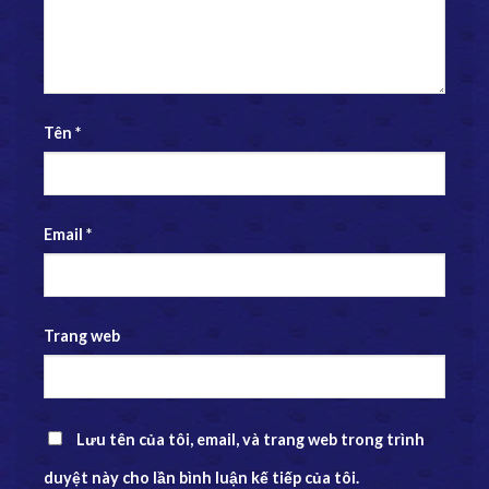
Tên
*
Email
*
Trang web
Lưu tên của tôi, email, và trang web trong trình
duyệt này cho lần bình luận kế tiếp của tôi.