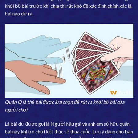
khỏi bộ bài trước khi chia thì rất khó để xác định chính xác lá
bài nào dư ra.
Quân Q là thẻ bài được lựa chọn để rút ra khỏi bộ bài của
người chơi
Lá bài dư được gọi là Người hầu gái và anh em sở hữu quân
bài này khi trò chơi kết thúc sẽ thua cuộc. Lưu ý dành cho bạn