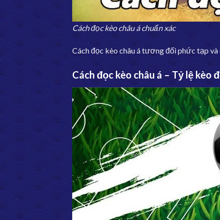
Cách đọc kèo châu á chuẩn xác
Cách đọc kèo châu á tương đối phức tạp và
Cách đọc kèo châu á – Tỷ lệ kèo 