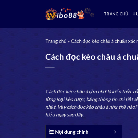
TRANG CHỦ
HƯ
Trang chủ
»
Cách đọc kèo châu á chuẩn xác 
Cách đọc kèo châu á chu
Cách đọc kèo châu á gần như là kiến thức b
từng loại kèo cược, bảng thông tin chi tiết 
nhất. Vậy cách đọc kèo châu á như thế nào? 
hiểu ngay sau đây.
Nội dung chính