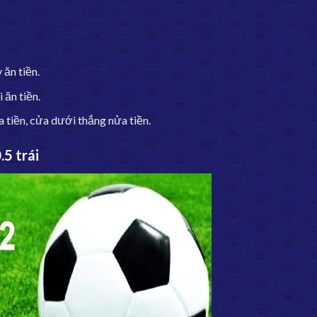
 ăn tiền.
 ăn tiền.
a tiền, cửa dưới thắng nửa tiền.
.5 trái