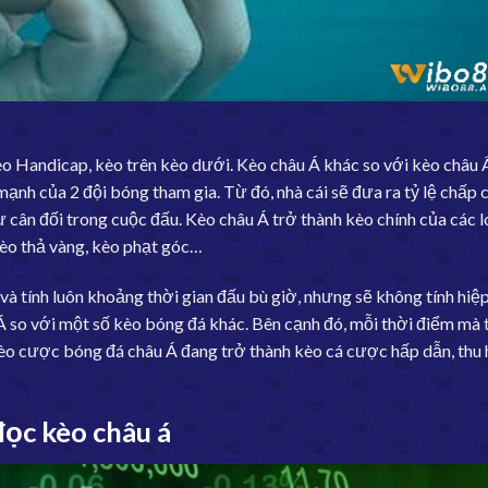
èo Handicap, kèo trên kèo dưới. Kèo châu Á khác so với
kèo châu 
mạnh của 2 đội bóng tham gia. Từ đó, nhà cái sẽ đưa ra tỷ lệ chấp 
ự cân đối trong cuộc đấu. Kèo châu Á trở thành kèo chính của các l
kèo thả vàng, kèo phạt góc…
và tính luôn khoảng thời gian đấu bù giờ, nhưng sẽ không tính hiệ
Á so với một số kèo bóng đá khác. Bên cạnh đó, mỗi thời điểm mà 
èo cược bóng đá châu Á đang trở thành kèo cá cược hấp dẫn, thu 
ọc kèo châu á