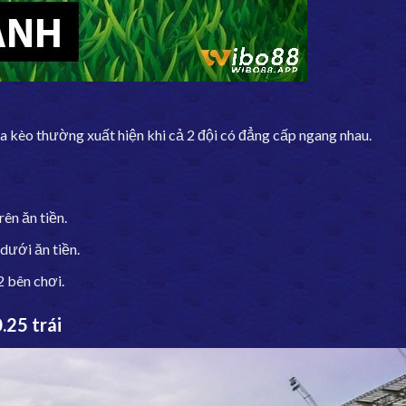
a kèo thường xuất hiện khi cả 2 đội có đẳng cấp ngang nhau.
rên ăn tiền.
dưới ăn tiền.
 2 bên chơi.
.25 trái