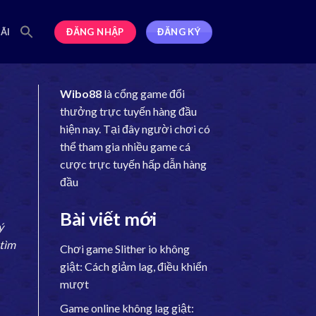
ĐĂNG NHẬP
ĐĂNG KÝ
ÃI
Wibo88
là cổng game đổi
thưởng trực tuyến hàng đầu
hiện nay. Tại đây người chơi có
thể tham gia nhiều game cá
cược trực tuyến hấp dẫn hàng
đầu
Bài viết mới
ý
tìm
Chơi game Slither io không
giật: Cách giảm lag, điều khiển
mượt
Game online không lag giật: