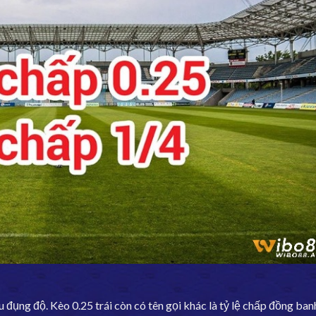
 đụng độ. Kèo 0.25 trái còn có tên gọi khác là tỷ lệ chấp đồng ban