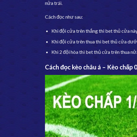
nửa trái.
Cách đọc như sau:
Khi đội cửa trên thắng thì bet thủ cửa này
Khi đội cửa trên thua thì bet thủ cửa dưới
Khi 2 đội hòa thì bet thủ cửa trên thua nử
Cách đọc kèo châu á – Kèo chấp 0