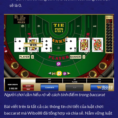
sẽ là 0.
Người chơi cần hiểu rõ về cách tính điểm trong baccarat
Bài viết trên là tất cả các thông tin chi tiết của luật chơi
baccarat mà Wibo88 đã tổng hợp và chia sẻ. Nắm vững luật