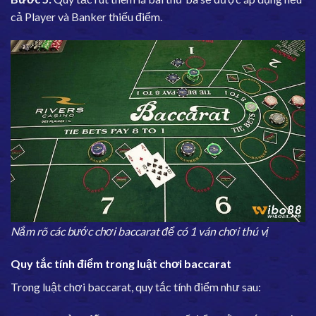
cả Player và Banker thiếu điểm.
Nắm rõ các bước chơi baccarat để có 1 ván chơi thú vị
Quy tắc tính điểm trong luật chơi baccarat
Trong luật chơi baccarat, quy tắc tính điểm như sau: