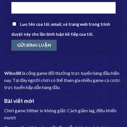
Lưu tên của tôi, email, và trang web trong trình
duyệt này cho lần bình luận kế tiếp của tôi.
Wibo88
là cổng game đổi thưởng trực tuyến hàng đầu hiện
nay. Tại đây người chơi có thể tham gia nhiều game cá cược
trực tuyến hấp dẫn hàng đầu
Bài viết mới
Chơi game Slither io không giật: Cách giảm lag, điều khiển
mượt