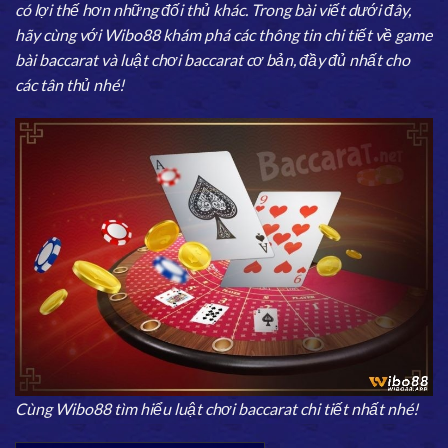
có lợi thế hơn những đối thủ khác. Trong bài viết dưới đây,
hãy cùng với
Wibo88
khám phá các thông tin chi tiết về game
bài baccarat và luật chơi baccarat cơ bản, đầy đủ nhất cho
các tân thủ nhé!
Cùng Wibo88 tìm hiểu luật chơi baccarat chi tiết nhất nhé!