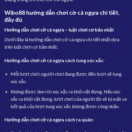
Wibo88 hướng dẫn chơi cờ cá ngựa chi tiết,
đầy đủ
Hướng dẫn chơi cờ cá ngựa – luật chơi cơ bản nhất
Dưới đây là hướng dẫn chơi cờ cá ngựa chi tiết nhất dựa
trên luật chơi cơ bản nhất:
Hướng dẫn chơi cờ cá ngựa cách tung xúc xắc:
Mỗi lượt chơi, người chơi đang được đến lượt sẽ tung
xúc xắc.
Không được làm rơi xúc xắc ra khỏi vật đựng. Nếu xúc
xắc ra khỏi vật đựng, lượt chơi của người đó sẽ bị mất và
kết quả của lượt tung xúc xắc không được công nhận.
Hướng dẫn chơi cờ cá ngựa cách ra quân: