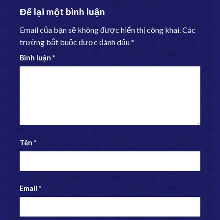
Để lại một bình luận
Email của bạn sẽ không được hiển thị công khai.
Các
trường bắt buộc được đánh dấu
*
Bình luận
*
Tên
*
Email
*