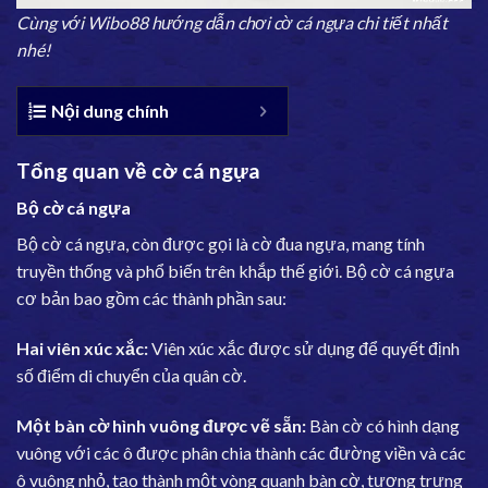
Cùng với Wibo88 hướng dẫn chơi cờ cá ngựa chi tiết nhất
nhé!
Nội dung chính
Tổng quan về cờ cá ngựa
Bộ cờ cá ngựa
Bộ cờ cá ngựa, còn được gọi là cờ đua ngựa, mang tính
truyền thống và phổ biến trên khắp thế giới. Bộ cờ cá ngựa
cơ bản bao gồm các thành phần sau:
Hai viên xúc xắc:
Viên xúc xắc được sử dụng để quyết định
số điểm di chuyển của quân cờ.
Một bàn cờ hình vuông được vẽ sẵn:
Bàn cờ có hình dạng
vuông với các ô được phân chia thành các đường viền và các
ô vuông nhỏ, tạo thành một vòng quanh bàn cờ, tượng trưng