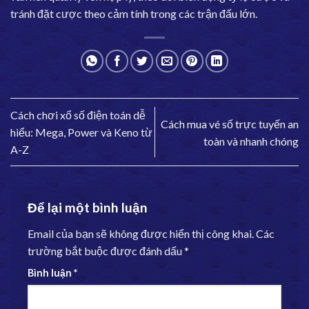
tránh đặt cược theo cảm tính trong các trận đấu lớn.
Cách chơi xổ số điện toán dễ
Cách mua vé số trực tuyến an
hiểu: Mega, Power và Keno từ
toàn và nhanh chóng
A-Z
Để lại một bình luận
Email của bạn sẽ không được hiển thị công khai.
Các
trường bắt buộc được đánh dấu
*
Bình luận
*