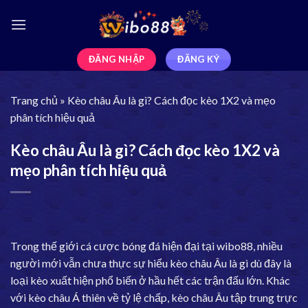
ĐĂNG NHẬP
ĐĂNG KÝ
Trang chủ
»
Kèo châu Âu là gì? Cách đọc kèo 1X2 và mẹo
phân tích hiệu quả
Kèo châu Âu là gì? Cách đọc kèo 1X2 và
mẹo phân tích hiệu quả
Trong thế giới cá cược bóng đá hiện đại tại
wibo88
, nhiều
người mới vẫn chưa thực sự hiểu
kèo châu Âu
là gì dù đây là
loại kèo xuất hiện phổ biến ở hầu hết các trận đấu lớn. Khác
với kèo châu Á thiên về tỷ lệ chấp, kèo châu Âu tập trung trực