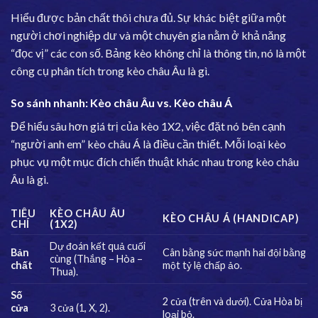
Hiểu được bản chất thôi chưa đủ. Sự khác biệt giữa một
người chơi nghiệp dư và một chuyên gia nằm ở khả năng
“đọc vị” các con số. Bảng kèo không chỉ là thông tin, nó là một
công cụ phân tích trong kèo châu Âu là gì.
So sánh nhanh: Kèo châu Âu vs. Kèo châu Á
Để hiểu sâu hơn giá trị của kèo 1X2, việc đặt nó bên cạnh
“người anh em” kèo châu Á là điều cần thiết. Mỗi loại kèo
phục vụ một mục đích chiến thuật khác nhau trong kèo châu
Âu là gì.
TIÊU
KÈO CHÂU ÂU
KÈO CHÂU Á (HANDICAP)
CHÍ
(1X2)
Dự đoán kết quả cuối
Bản
Cân bằng sức mạnh hai đội bằng
cùng (Thắng – Hòa –
chất
một tỷ lệ chấp ảo.
Thua).
Số
2 cửa (trên và dưới). Cửa Hòa bị
cửa
3 cửa (1, X, 2).
loại bỏ.