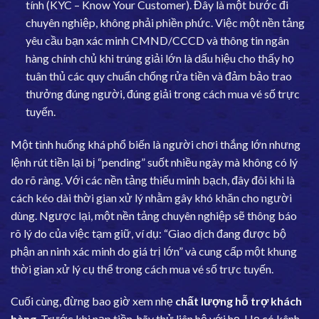
tính (KYC – Know Your Customer). Đây là một bước đi
chuyên nghiệp, không phải phiền phức. Việc một nền tảng
yêu cầu bạn xác minh CMND/CCCD và thông tin ngân
hàng chính chủ khi trúng giải lớn là dấu hiệu cho thấy họ
tuân thủ các quy chuẩn chống rửa tiền và đảm bảo trao
thưởng đúng người, đúng giải trong cách mua vé số trực
tuyến.
Một tình huống khá phổ biến là người chơi thắng lớn nhưng
lệnh rút tiền lại bị “pending” suốt nhiều ngày mà không có lý
do rõ ràng. Với các nền tảng thiếu minh bạch, đây đôi khi là
cách kéo dài thời gian xử lý nhằm gây khó khăn cho người
dùng. Ngược lại, một nền tảng chuyên nghiệp sẽ thông báo
rõ lý do của việc tạm giữ, ví dụ: “Giao dịch đang được bộ
phận an ninh xác minh do giá trị lớn” và cung cấp một khung
thời gian xử lý cụ thể trong cách mua vé số trực tuyến.
Cuối cùng, đừng bao giờ xem nhẹ
chất lượng hỗ trợ khách
hàng
. Trước khi nạp tiền, hãy thử liên hệ với họ. Họ có kênh