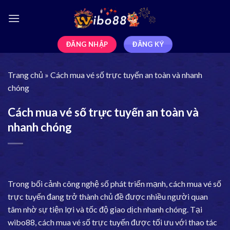
ĐĂNG NHẬP
ĐĂNG KÝ
Trang chủ
»
Cách mua vé số trực tuyến an toàn và nhanh
chóng
Cách mua vé số trực tuyến an toàn và
nhanh chóng
Trong bối cảnh công nghệ số phát triển mạnh, cách mua vé số
trực tuyến đang trở thành chủ đề được nhiều người quan
tâm nhờ sự tiện lợi và tốc độ giao dịch nhanh chóng. Tại
wibo88
, cách mua vé số trực tuyến được tối ưu với thao tác