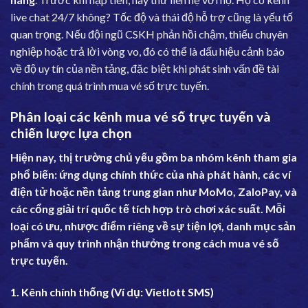
live chat 24/7 không? Tốc độ và thái độ hỗ trợ cũng là yếu tố
quan trọng. Nếu đội ngũ CSKH phản hồi chậm, thiếu chuyên
nghiệp hoặc trả lời vòng vo, đó có thể là dấu hiệu cảnh báo
về độ uy tín của nền tảng, đặc biệt khi phát sinh vấn đề tài
chính trong quá trình mua vé số trực tuyến.
Phân loại các kênh mua vé số trực tuyến và
chiến lược lựa chọn
Hiện nay, thị trường chủ yếu gồm ba nhóm kênh tham gia
phổ biến: ứng dụng chính thức của nhà phát hành, các ví
điện tử hoặc nền tảng trung gian như MoMo, ZaloPay, và
các cổng giải trí quốc tế tích hợp trò chơi xác suất. Mỗi
loại có ưu, nhược điểm riêng về sự tiện lợi, danh mục sản
phẩm và quy trình nhận thưởng trong cách mua vé số
trực tuyến.
1. Kênh chính thống (Ví dụ: Vietlott SMS)