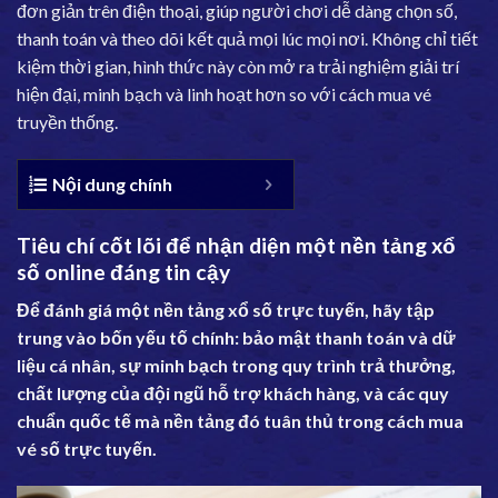
đơn giản trên điện thoại, giúp người chơi dễ dàng chọn số,
thanh toán và theo dõi kết quả mọi lúc mọi nơi. Không chỉ tiết
kiệm thời gian, hình thức này còn mở ra trải nghiệm giải trí
hiện đại, minh bạch và linh hoạt hơn so với cách mua vé
truyền thống.
Nội dung chính
Tiêu chí cốt lõi để nhận diện một nền tảng xổ
số online đáng tin cậy
Để đánh giá một nền tảng xổ số trực tuyến, hãy tập
trung vào bốn yếu tố chính: bảo mật thanh toán và dữ
liệu cá nhân, sự minh bạch trong quy trình trả thưởng,
chất lượng của đội ngũ hỗ trợ khách hàng, và các quy
chuẩn quốc tế mà nền tảng đó tuân thủ trong cách mua
vé số trực tuyến.