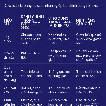
Dưới đây là bảng so sánh nhanh giúp bạn hình dung rõ hơn:
KÊNH CHÍNH
ỨNG DỤNG
TIÊU
THỐNG
NỀN TẢNG
TRUNG GIAN
CHÍ
(VIETLOTT
QUỐC TẾ
(VÍ ĐIỆN TỬ)
SMS)
Chỉ sản phẩm
Xổ số nội địa
Cược kết quả xổ
Loại
của nhà phát
(Vietlott, Kiến
số quốc tế, game
hình
hành
thiết)
RNG
Cao (phụ thuộc
Phụ thuộc vào
Mức độ
Rất cao, trực
uy tín trung
giấy phép và quy
tin cậy
tiếp
gian)
chuẩn quốc tế
Quy
trình
Trực tiếp từ
Thông qua đơn
Theo chính sách
nhận
nhà phát hành
vị trung gian
của nền tảng
thưởng
Yêu cầu
Bắt buộc cho
Thường có khi
Bắt buộc khi rút
KYC
giải thưởng lớn
nhận giải lớn
tiền lần đầu
Tính
Khá tốt, qua
Rất cao, tích
Cao, truy cập
tiện lợi
SMS hoặc app
hợp hệ sinh thái
toàn cầu, 24/7