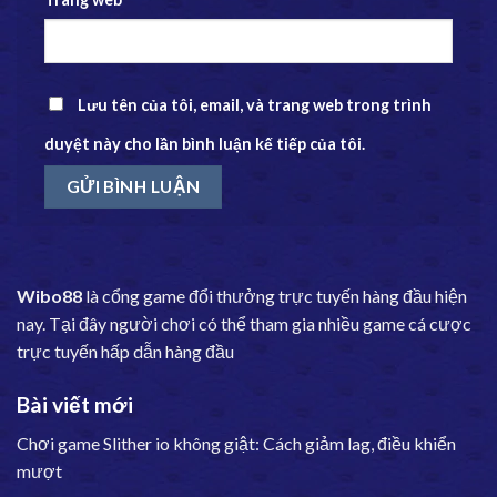
Lưu tên của tôi, email, và trang web trong trình
duyệt này cho lần bình luận kế tiếp của tôi.
Wibo88
là cổng game đổi thưởng trực tuyến hàng đầu hiện
nay. Tại đây người chơi có thể tham gia nhiều game cá cược
trực tuyến hấp dẫn hàng đầu
Bài viết mới
Chơi game Slither io không giật: Cách giảm lag, điều khiển
mượt