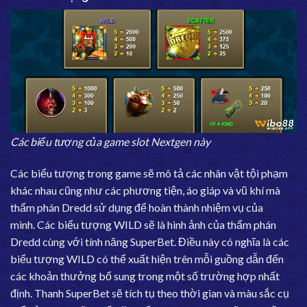
Các biểu tượng của game slot Nextgen này
Các biểu tượng trong game sẽ mô tả các nhân vật tội phạm
khác nhau cũng như các phương tiện, áo giáp và vũ khí mà
thẩm phán Dredd sử dụng để hoàn thành nhiệm vụ của
mình. Các biểu tượng WILD sẽ là hình ảnh của thẩm phán
Dredd cùng với tính năng SuperBet. Điều này có nghĩa là các
biểu tượng WILD có thể xuất hiện trên mỗi guồng dẫn đến
các khoản thưởng bổ sung trong một số trường hợp nhất
định. Thanh SuperBet sẽ tích tụ theo thời gian và màu sắc cụ