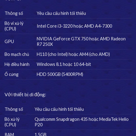
Thông số
Yêu cầu cấu hình tối thiểu
Bộ vi xử lý
Intel Core i3-3220 hoặc AMD A4-7300
(CPU)
NVIDIA GeForce GTX 750 hoặc AMD Radeon
GPU
R7 250X
Bo mạch chủ
H110 (cho Intel) hoặc AM4 (cho AMD)
Hệ điều hành
Windows 8.1 hoặc 10 64-bit
Ổ cứng
HDD 500GB (5400RPM)
Với thiết bị di động:
Thông số
Yêu cầu cấu hình tối thiểu
Bộ xử lý
Qualcomm Snapdragon 435 hoặc MediaTek Helio
(CPU)
P20
RAM
1.5GB