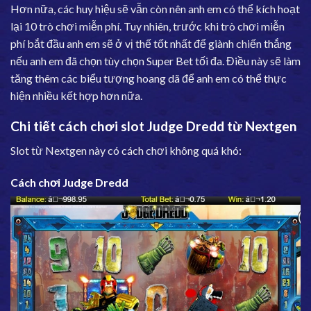
Hơn nữa, các huy hiệu sẽ vẫn còn nên anh em có thể kích hoạt
lại 10 trò chơi miễn phí. Tuy nhiên, trước khi trò chơi miễn
phí bắt đầu anh em sẽ ở vị thế tốt nhất để giành chiến thắng
nếu anh em đã chọn tùy chọn Super Bet tối đa. Điều này sẽ làm
tăng thêm các biểu tượng hoang dã để anh em có thể thực
hiện nhiều kết hợp hơn nữa.
Chi tiết cách chơi slot Judge Dredd từ Nextgen
Slot từ Nextgen này có cách chơi không quá khó:
Cách chơi Judge Dredd