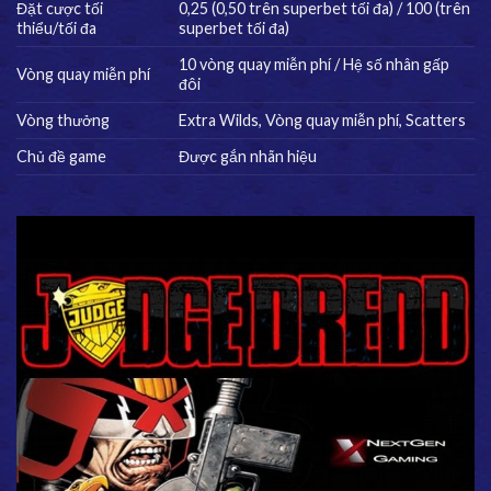
Đặt cược tối
0,25 (0,50 trên superbet tối đa) / 100 (trên
thiểu/tối đa
superbet tối đa)
10 vòng quay miễn phí / Hệ số nhân gấp
Vòng quay miễn phí
đôi
Vòng thưởng
Extra Wilds, Vòng quay miễn phí, Scatters
Chủ đề game
Được gắn nhãn hiệu