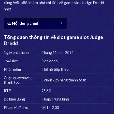
cùng
Wibo88
khám phá chi tiết về game slot Judge Dredd
nhé!
Nội dung chính
Tổng quan thông tin về slot game slot Judge
Dredd
Ngày phát hành
Tháng 11 năm 2014
Loại slot
Slot video
Phần mềm
Thế hệ tiếp theo
Cuộn quay/đường
5 cuộn / 25 hàng thanh toán
thanh toán
RTP
95,6%
Độ biến động
Thấp/Trung bình
Phạm vi tiền xu
0,01 – 2,00