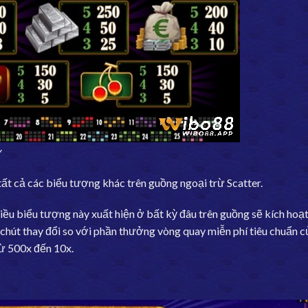
y
tất cả các biểu tượng khác trên guồng ngoại trừ Scatter.
iều biểu tượng này xuất hiện ở bất kỳ đâu trên guồng sẽ kích hoạ
chút thay đổi so với phần thưởng vòng quay miễn phí tiêu chuẩn c
ừ 500x đến 10x.