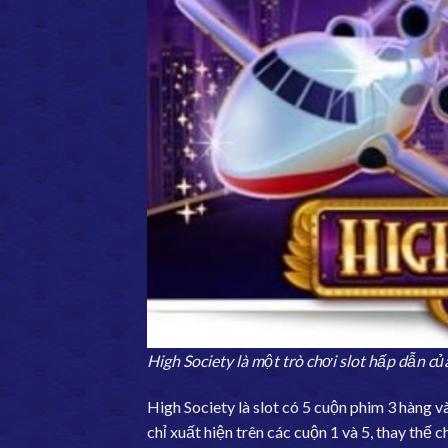
High Society là một trò chơi slot hấp dẫn 
High Society là slot có 5 cuộn phim 3 hàng 
chỉ xuất hiện trên các cuộn 1 và 5, thay thế