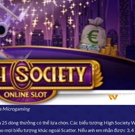
của Microgaming
và 25 dòng thưởng có thể lựa chọn. Các biểu tượng High Society W
 cho mọi biểu tượng khác ngoài Scatter. Nếu anh em nhận được 3, 4