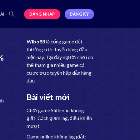
ĐĂNG NHẬP
ĐĂNG KÝ
ÃI
Wibo88
là cổng game đổi
thưởng trực tuyến hàng đầu
%
hiện nay. Tại đây người chơi có
thể tham gia nhiều game cá
cược trực tuyến hấp dẫn hàng
đầu
Bài viết mới
nh
Chơi game Slither io không
giật: Cách giảm lag, điều khiển
mượt
Game online không lag giật: