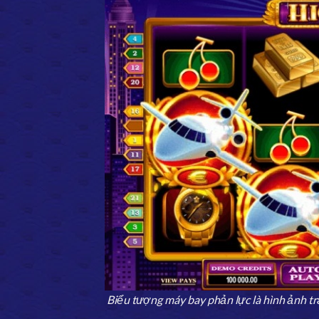
Biểu tượng máy bay phản lực là hình ảnh tr