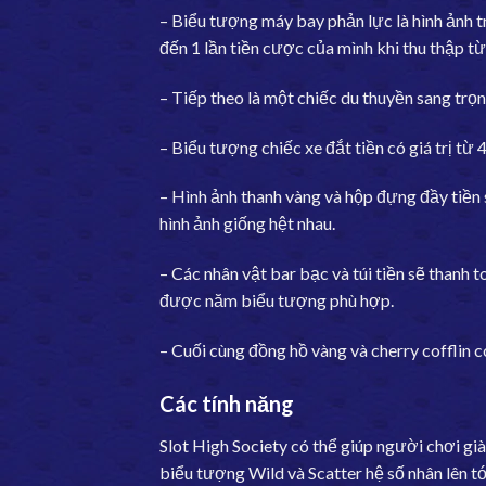
– Biểu tượng máy bay phản lực là hình ảnh t
đến 1 lần tiền cược của mình khi thu thập 
– Tiếp theo là một chiếc du thuyền sang trọn
– Biểu tượng chiếc xe đắt tiền có giá trị từ 
– Hình ảnh thanh vàng và hộp đựng đầy tiền
hình ảnh giống hệt nhau.
– Các nhân vật bar bạc và túi tiền sẽ thanh 
được năm biểu tượng phù hợp.
– Cuối cùng đồng hồ vàng và cherry cofflin c
Các tính năng
Slot High Society có thể giúp người chơi gi
biểu tượng Wild và Scatter hệ số nhân lên tớ