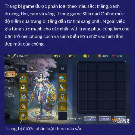
Trang bị game được phân loại theo màu sắc: trắng, xanh
dương, tím, cam và vàng. Trong game Silkroad Online mức
độ hiếm của trang bị tăng dần từ trái sang phải. Ngoài việc
gia tăng sức mạnh cho các nhân vật, trang phục cũng làm cho
bạn trở nên phong cách và sành điệu hơn nhờ vào hình ảnh
đẹp mắt của chúng.
Trang bị được phân loại theo màu sắc