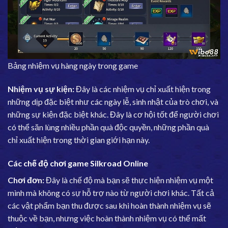
Bảng nhiệm vụ hàng ngày trong game
Nhiệm vụ sự kiện:
Đây là các nhiệm vụ chỉ xuất hiện trong
những dịp đặc biệt như các ngày lễ, sinh nhật của trò chơi, và
những sự kiện đặc biệt khác. Đây là cơ hội tốt để người chơi
có thể săn lùng nhiều phần quà độc quyền, những phần quà
chỉ xuất hiện trong thời gian giới hạn này.
Các chế độ chơi game Silkroad Online
Chơi đơn:
Đây là chế độ mà bạn sẽ thực hiện nhiệm vụ một
mình mà không có sự hỗ trợ nào từ người chơi khác. Tất cả
các vật phẩm bạn thu được sau khi hoàn thành nhiệm vụ sẽ
thuộc về bạn, nhưng việc hoàn thành nhiệm vụ có thể mất