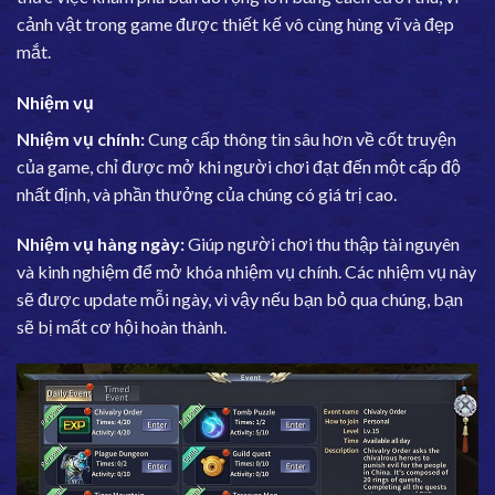
cảnh vật trong game được thiết kế vô cùng hùng vĩ và đẹp
mắt.
Nhiệm vụ
Nhiệm vụ chính:
Cung cấp thông tin sâu hơn về cốt truyện
của game, chỉ được mở khi người chơi đạt đến một cấp độ
nhất định, và phần thưởng của chúng có giá trị cao.
Nhiệm vụ hàng ngày:
Giúp người chơi thu thập tài nguyên
và kinh nghiệm để mở khóa nhiệm vụ chính. Các nhiệm vụ này
sẽ được update mỗi ngày, vì vậy nếu bạn bỏ qua chúng, bạn
sẽ bị mất cơ hội hoàn thành.