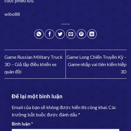
cuộc phiêu lưu.
wibo88
Game Russian Military Truck
Game Long Chiến Truyền Kỳ –
3D – Giả lập điều khiển xe
Game nhập vai tiên kiếm hiệp
quân đội
3D
Để lại một bình luận
Email của bạn sẽ không được hiển thị công khai.
Các
trường bắt buộc được đánh dấu
*
Bình luận
*