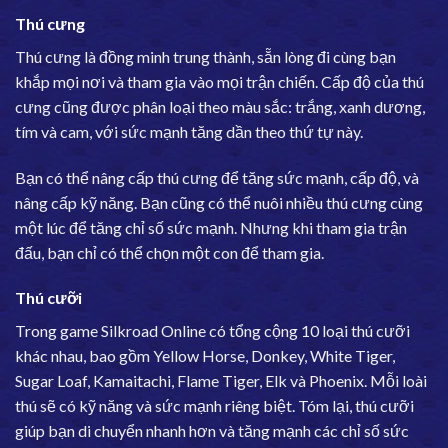
Thú cưng
Thú cưng là đồng minh trung thành, sẵn lòng đi cùng bạn
khắp mọi nơi và tham gia vào mọi trận chiến. Cấp độ của thú
cưng cũng được phân loại theo màu sắc: trắng, xanh dương,
tím và cam, với sức mạnh tăng dần theo thứ tự này.
Bạn có thể nâng cấp thú cưng để tăng sức mạnh, cấp độ, và
nâng cấp kỹ năng. Bạn cũng có thể nuôi nhiều thú cưng cùng
một lúc để tăng chỉ số sức mạnh. Nhưng khi tham gia trận
đấu, bạn chỉ có thể chọn một con để tham gia.
Thú cưỡi
Trong game Silkroad Online có tổng cộng 10 loại thú cưỡi
khác nhau, bao gồm Yellow Horse, Donkey, White Tiger,
Sugar Loaf, Kamaitachi, Flame Tiger, Elk và Phoenix. Mỗi loài
thú sẽ có kỹ năng và sức mạnh riêng biệt. Tóm lại, thú cưỡi
giúp bạn di chuyển nhanh hơn và tăng mạnh các chỉ số sức