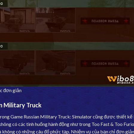
ức đơn giản
 Military Truck
 trong Game Russian Military Truck: Simulator cũng được thiết kế
không có các tình huống hành động như trong Too Fast & Too Furio
 không có những câu đố phức tạp. Nhiệm vụ của bạn chỉ đơn giản