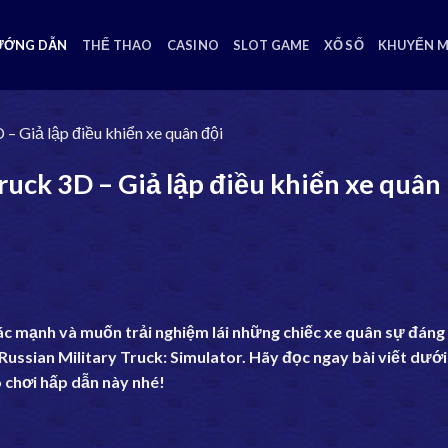
ỚNG DẪN
THỂ THAO
CASINO
SLOT GAME
XỔ SỐ
KHUYẾN M
– Giả lập điều khiển xe quân đội
ruck 3D – Giả lập điều khiển xe quân
c mạnh và muốn trải nghiệm lái những chiếc xe quân sự đáng
ussian Military Truck: Simulator. Hãy đọc ngay bài viết dưới
 chơi hấp dẫn này nhé!