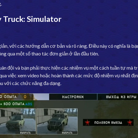
.
 Truck: Simulator
giản, với các hướng dẫn cơ bản và rõ ràng. Điều này có nghĩa là bạ
ng qua một số thao tác đơn giản ở lần đầu tiên.
uân đội và bạn phải thực hiện các nhiệm vụ một cách tuần tự mà t
 qua việc xem video hoặc hoàn thành các mức độ nhiệm vụ nhất địn
u với các chức năng đa dạng.