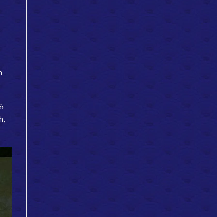
n
rò
h,