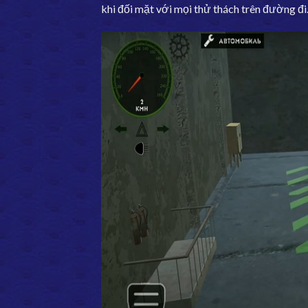
khi đối mặt với mọi thử thách trên đường đi