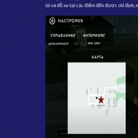
lái và đỗ xe tại các điểm đến được chỉ định, 