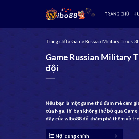
TRANG CHỦ
HƯ
Trang chủ
»
Game Russian Military Truck 3D 
Game Russian Military T
đội
Nếu bạn là một game thủ đam mê cảm giá
của Nga, thì bạn không thể bỏ qua Game R
đây của
wibo88
để khám phá thêm về trò
Nội dung chính