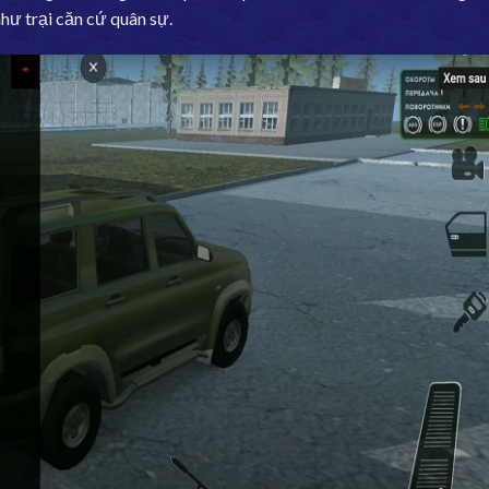
như trại căn cứ quân sự.