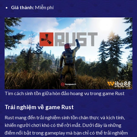
Giá thành:
Miễn phí
Tìm cách sinh tồn giữa hòn đảo hoang vu trong game Rust
Trải nghiệm về game Rust
Rust mang đến trải nghiệm sinh tồn chân thực và kịch tính,
khiến người chơi khó có thể rời mắt. Dưới đây là những
điểm nổi bật trong gameplay mà bạn chỉ có thể trải nghiệm