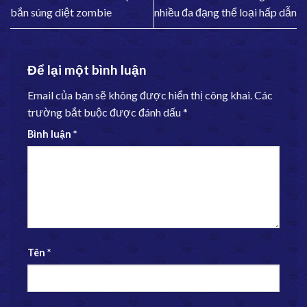
bắn súng diệt zombie
nhiều đa đạng thể loại hấp dẫn
Để lại một bình luận
Email của bạn sẽ không được hiển thị công khai.
Các
trường bắt buộc được đánh dấu
*
Bình luận
*
Tên
*