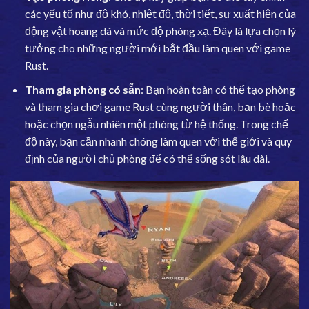
các yếu tố như độ khó, nhiệt độ, thời tiết, sự xuất hiện của
động vật hoang dã và mức độ phóng xạ. Đây là lựa chọn lý
tưởng cho những người mới bắt đầu làm quen với game
Rust.
Tham gia phòng có sẵn
: Bạn hoàn toàn có thể tạo phòng
và tham gia chơi game Rust cùng người thân, bạn bè hoặc
hoặc chọn ngẫu nhiên một phòng từ hệ thống. Trong chế
độ này, bạn cần nhanh chóng làm quen với thế giới và quy
định của người chủ phòng để có thể sống sót lâu dài.