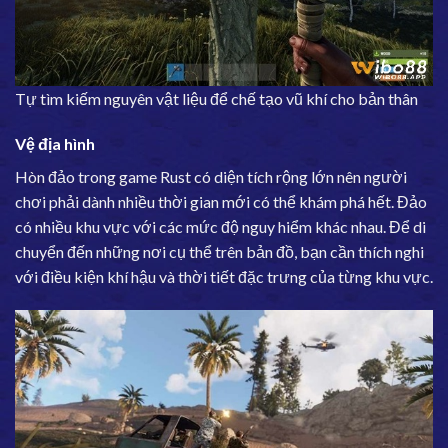
Tự tìm kiếm nguyên vật liệu để chế tạo vũ khí cho bản thân
Vệ địa hình
Hòn đảo trong game Rust có diện tích rộng lớn nên người
chơi phải dành nhiều thời gian mới có thể khám phá hết. Đảo
có nhiều khu vực với các mức độ nguy hiểm khác nhau. Để di
chuyển đến những nơi cụ thể trên bản đồ, bạn cần thích nghi
với điều kiện khí hậu và thời tiết đặc trưng của từng khu vực.