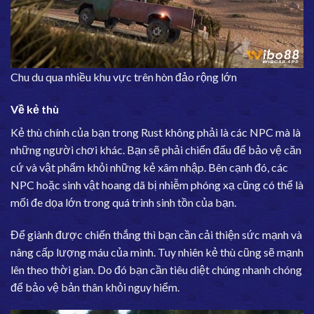
Chu du qua nhiều khu vực trên hòn đảo rộng lớn
Về kẻ thù
Kẻ thù chính của bạn trong Rust không phải là các NPC mà là
những người chơi khác. Bạn sẽ phải chiến đấu để bảo vệ căn
cứ và vật phẩm khỏi những kẻ xâm nhập. Bên cạnh đó, các
NPC hoặc sinh vật hoang dã bị nhiễm phóng xạ cũng có thể là
mối đe dọa lớn trong quá trình sinh tồn của bạn.
Để giành được chiến thắng thì bạn cần cải thiện sức mạnh và
nâng cấp lượng máu của mình. Tuy nhiên kẻ thù cũng sẽ mạnh
lên theo thời gian. Do đó bạn cần tiêu diệt chúng nhanh chóng
để bảo vệ bản thân khỏi nguy hiểm.