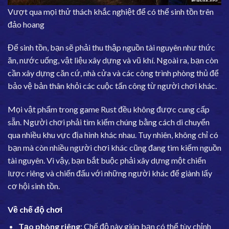
Vượt qua mọi thử thách khắc nghiệt để có thể sinh tồn trên
đảo hoang
Để sinh tồn, bạn sẽ phải thu thập nguồn tài nguyên như thức
ăn, nước uống, vật liệu xây dựng và vũ khí. Ngoài ra, bạn còn
cần xây dựng căn cứ, nhà cửa và các công trình phòng thủ để
bảo vệ bản thân khỏi các cuộc tấn công từ người chơi khác.
Mọi vật phẩm trong game Rust đều không được cung cấp
sẵn. Người chơi phải tìm kiếm chúng bằng cách di chuyển
qua nhiều khu vực địa hình khác nhau. Tuy nhiên, không chỉ có
bạn mà còn nhiều người chơi khác cũng đang tìm kiếm nguồn
tài nguyên. Vì vậy, bạn bắt buộc phải xây dựng một chiến
lược riêng và chiến đấu với những người khác để giành lấy
cơ hội sinh tồn.
Về chế độ chơi
Tạo phòng riêng
: Chế độ này giúp bạn có thể tùy chỉnh