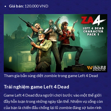
Giá bán:
120.000 VND
Tham gia bắn súng diệt zombie trong game Left 4 Dead
Trải nghiệm game Left 4 Dead
Game Left 4 Dead đưa người chơi bước vào một thế giới
đầy hỗn loạn trong những ngày tận thế. Nhiệm vụ sống còn
của bạn là chiến đấu chống lại lũ zombie đáng sợ luôn rình