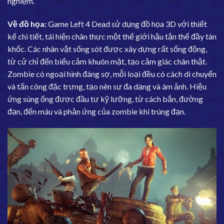
nghiệm.
Về đồ họa:
Game Left 4 Dead sử dụng đồ họa 3D với thiết
kế chi tiết, tái hiện chân thực một thế giới hậu tận thế đầy tàn
khốc. Các nhân vật sống sót được xây dựng rất sống động,
từ cử chỉ đến biểu cảm khuôn mặt, tạo cảm giác chân thật.
Zombie có ngoại hình đáng sợ, mỗi loại đều có cách di chuyển
và tấn công đặc trưng, tạo nên sự đa dạng và ám ảnh. Hiệu
ứng súng ống được đầu tư kỹ lưỡng, từ cách bắn, đường
đạn, đến máu và phản ứng của zombie khi trúng đạn.