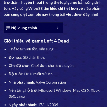
trở thành huyền thoại trong thể loại game bắn súng sinh
tồn. Hãy cùng
Wibo88
tìm hiểu chi tiết hơn về siêu phẩm
bắn súng diệt zombie này trong bài viết dưới đây nhé!
Nội dung chính
Giới thiệu về game Left 4 Dead
Thể loại:
Sinh tồn, bắn súng
Đồ họa:
3D chân thực
Chế độ chơi:
Chơi đơn, chơi trực tuyến
Độ tuổi:
Từ 18 tuổi trở lên
Nhà phát hành:
Valve Corporation
Nền tảng hỗ trợ:
Microsoft Windows, Mac OS X, Xbox
360, Linux
Ngày phát hành:
17/11/2009