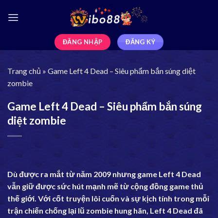
ĐĂNG NHẬP
ĐĂNG KÝ
Trang chủ
»
Game Left 4 Dead – Siêu phẩm bắn súng diệt
zombie
Game Left 4 Dead – Siêu phẩm bắn súng
diệt zombie
Dù được ra mắt từ năm 2009 nhưng game Left 4 Dead
vẫn giữ được sức hút mạnh mẽ từ cộng đồng game thủ
thế giới. Với cốt truyện lôi cuốn và sự kịch tính trong mỗi
trận chiến chống lại lũ zombie hung hãn, Left 4 Dead đã