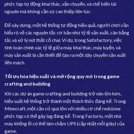
phức tạp tự động khai thác, vận chuyển, và chế biến tài
nguyên mà không cần sự can thiệp liên tục.
Để xây dựng, một hệ thống tự động hiệu quả, người chơi cần
hiểu rõ về các nguyên tắc cơ bản như tỷ lệ sản xuất, cân bằng
tải, và xử lý nút thắt cổ chai. Ví dụ, trong Satisfactory, việc
tính toán chính xác tỷ lệ giữa máy khai thác, máy luyện, và
máy sản xuất là cần thiết để tạo ra một dây chuyền sản xuất
liền mạch.
Tối ưu hóa hiệu suất và mở rộng quy mô trong game
crafting and building
Khi các dự án game crafting and building trở nên lớn hơn,
hiệu suất hệ thống trở thành một thách thức đáng kể. Trong
Minecraft, một căn cứ quá lớn với nhiều cơ chế redstone
phức tạp có thể gây lag đáng kể. Trong Factorio, một nhà
máy khổng lồ có thể làm chậm UPS (cập nhật mỗi giây) của
game.