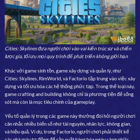
Cities: Skylines đưa người chơi vào vai kiến trúc sư và chiến
lược gia, tối ưu mọi quy trình để phát triển không giới hạn
Khác với game sinh tồn, game xây dựng và quản lý, như
Cities: Skylines, RimWorld, và Factorio tập trung vào việc xây
dựng và tối ưu hóa các hệ thống phức tạp. Trong thể loại này,
game crafting and building không chỉ là phương tiện để sống
sót mà còn là mục tiêu chính của gameplay.
Yếu tố quản lý trong các game này thường đòi hỏi người chơi
cân nhắc nhiều biến số như tài nguyên, nhân lực, không gian,
và hiệu quả. Ví dụ, trong Factorio, người chơi phải thiết kế
các nhà máy tự động để sản xuất hàng hóa ngày càng phức