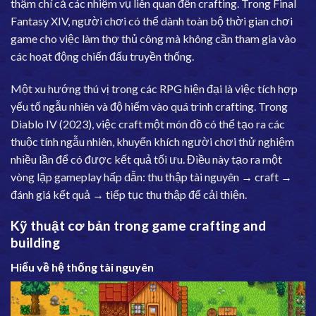
thậm chí cả các nhiệm vụ liên quan đến crafting. Trong Final
Fantasy XIV, người chơi có thể dành toàn bộ thời gian chơi
game cho việc làm thợ thủ công mà không cần tham gia vào
các hoạt động chiến đấu truyền thống.
Một xu hướng thú vị trong các RPG hiện đại là việc tích hợp
yếu tố ngẫu nhiên và độ hiếm vào quá trình crafting. Trong
Diablo IV (2023), việc craft một món đồ có thể tạo ra các
thuộc tính ngẫu nhiên, khuyến khích người chơi thử nghiệm
nhiều lần để có được kết quả tối ưu. Điều này tạo ra một
vòng lặp gameplay hấp dẫn: thu thập tài nguyên → craft →
đánh giá kết quả → tiếp tục thu thập để cải thiện.
Kỹ thuật cơ bản trong game crafting and
building
Hiểu về hệ thống tài nguyên