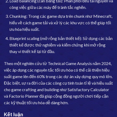
Load balancing (cân bằng tải): Phân phối đều tài nguyên và
công việc giữa các máy để tránh tắc nghẽn.
Chunking: Trong các game dựa trên chunk như Minecraft,
hiểu về cách game tải và xử lý các khu vực có thể giúp tối
ưu hóa hiệu suất.
Blueprint scaling (mở rộng bản thiết kế): Sử dụng các bản
thiết kế được thử nghiệm và kiểm chứng khi mở rộng
thay vì thiết kế lại từ đầu.
Theo một nghiên cứu từ Technical Game Analysis năm 2024,
việc áp dụng các nguyên tắc tối ưu hóa có thể cải thiện hiệu
suất game lên đến 60% trong các dự án xây dựng quy mô lớn.
Đặc biệt, sự ra đời của các công cụ tính toán tỉ lệ và hiệu suất
cho game crafting and building như Satisfactory Calculator
và Factorio Planner đã giúp cộng đồng người chơi tiếp cận
các kỹ thuật tối ưu hóa dễ dàng hơn.
Kết luận