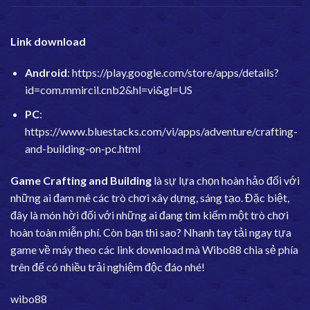
Link download
Android
: https://play.google.com/store/apps/details?
id=com.mmircil.cnb2&hl=vi&gl=US
PC
:
https://www.bluestacks.com/vi/apps/adventure/crafting-
and-building-on-pc.html
Game Crafting and Building
là sự lựa chọn hoàn hảo đối với
những ai đam mê các trò chơi xây dựng, sáng tạo. Đặc biệt,
đây là món hời đối với những ai đang tìm kiếm một trò chơi
hoàn toàn miễn phí. Còn bạn thì sao? Nhanh tay tải ngay tựa
game về máy theo các link download mà Wibo88 chia sẻ phía
trên để có nhiều trải nghiệm độc đáo nhé!
wibo88