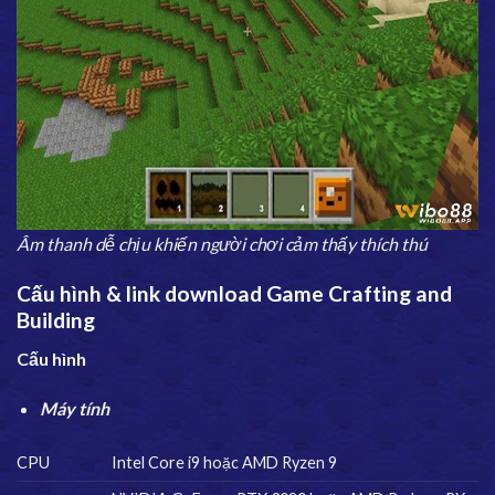
Âm thanh dễ chịu khiến người chơi cảm thấy thích thú
Cấu hình & link download Game Crafting and
Building
Cấu hình
Máy tính
CPU
Intel Core i9 hoặc AMD Ryzen 9