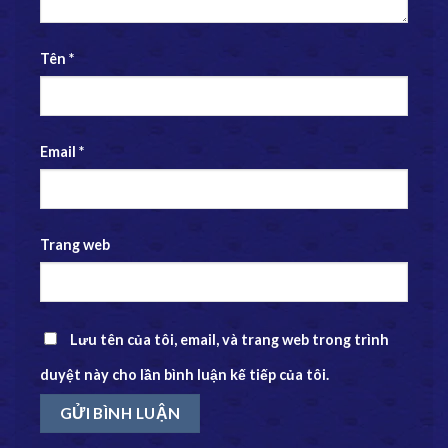
Tên
*
Email
*
Trang web
Lưu tên của tôi, email, và trang web trong trình
duyệt này cho lần bình luận kế tiếp của tôi.