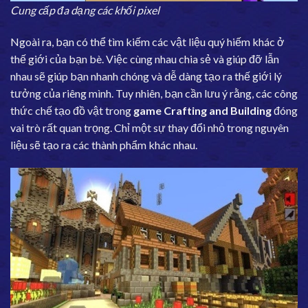
Cung cấp đa dạng các khối pixel
Ngoài ra, bạn có thể tìm kiếm các vật liệu quý hiếm khác ở
thế giới của bạn bè. Việc cùng nhau chia sẻ và giúp đỡ lẫn
nhau sẽ giúp bạn nhanh chóng và dễ dàng tạo ra thế giới lý
tưởng của riêng mình. Tuy nhiên, bạn cần lưu ý rằng, các công
thức chế tạo đồ vật trong
game Crafting and Building
đóng
vai trò rất quan trọng. Chỉ một sự thay đổi nhỏ trong nguyên
liệu sẽ tạo ra các thành phẩm khác nhau.