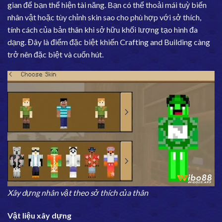
gian để bạn thể hiện tài năng. Bạn có thể thoải mái tuỳ biến
nhân vật hoặc tùy chỉnh skin sao cho phù hợp với sở thích,
tính cách của bản thân khi sở hữu khối lượng tạo hình đa
dạng. Đây là điểm đặc biệt khiến Crafting and Building càng
trở nên đặc biệt và cuốn hút.
Xây dựng nhân vật theo sở thích của thân
Vật liệu xây dựng