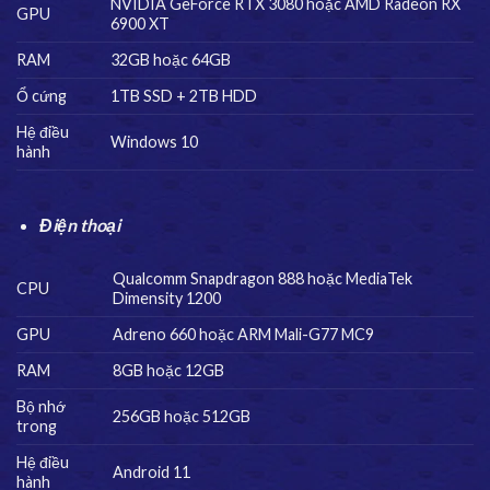
NVIDIA GeForce RTX 3080 hoặc AMD Radeon RX
GPU
6900 XT
RAM
32GB hoặc 64GB
Ổ cứng
1TB SSD + 2TB HDD
Hệ điều
Windows 10
hành
Điện thoại
Qualcomm Snapdragon 888 hoặc MediaTek
CPU
Dimensity 1200
GPU
Adreno 660 hoặc ARM Mali-G77 MC9
RAM
8GB hoặc 12GB
Bộ nhớ
256GB hoặc 512GB
trong
Hệ điều
Android 11
hành