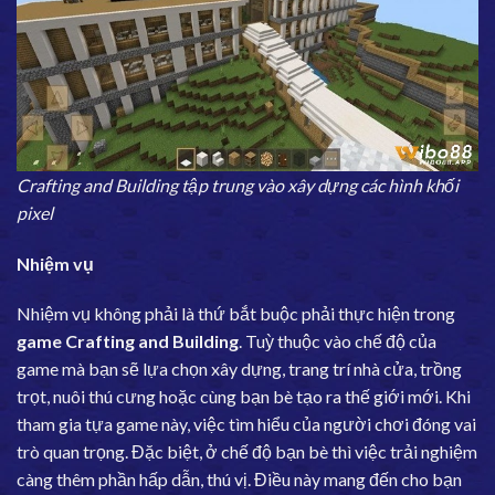
Crafting and Building tập trung vào xây dựng các hình khối
pixel
Nhiệm vụ
Nhiệm vụ không phải là thứ bắt buộc phải thực hiện trong
game Crafting and Building
. Tuỳ thuộc vào chế độ của
game mà bạn sẽ lựa chọn xây dựng, trang trí nhà cửa, trồng
trọt, nuôi thú cưng hoặc cùng bạn bè tạo ra thế giới mới. Khi
tham gia tựa game này, việc tìm hiểu của người chơi đóng vai
trò quan trọng. Đặc biệt, ở chế độ bạn bè thì việc trải nghiệm
càng thêm phần hấp dẫn, thú vị. Điều này mang đến cho bạn