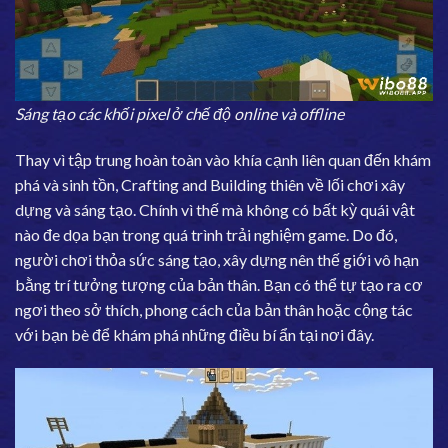
Sáng tạo các khối pixel ở chế độ online và offline
Thay vì tập trung hoàn toàn vào khía cạnh liên quan đến khám
phá và sinh tồn, Crafting and Building thiên về lối chơi xây
dựng và sáng tạo. Chính vì thế mà không có bất kỳ quái vật
nào đe dọa bạn trong quá trình trải nghiệm game. Do đó,
người chơi thỏa sức sáng tạo, xây dựng nên thế giới vô hạn
bằng trí tưởng tượng của bản thân. Bạn có thể tự tạo ra cơ
ngơi theo sở thích, phong cách của bản thân hoặc cộng tác
với bạn bè để khám phá những điều bí ẩn tại nơi đây.