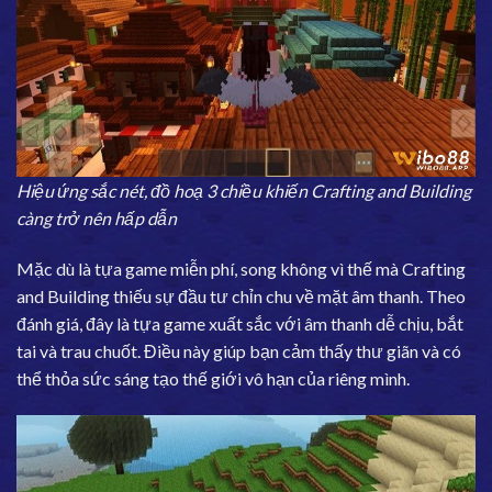
Hiệu ứng sắc nét, đồ hoạ 3 chiều khiến Crafting and Building
càng trở nên hấp dẫn
Mặc dù là tựa game miễn phí, song không vì thế mà Crafting
and Building thiếu sự đầu tư chỉn chu về mặt âm thanh. Theo
đánh giá, đây là tựa game xuất sắc với âm thanh dễ chịu, bắt
tai và trau chuốt. Điều này giúp bạn cảm thấy thư giãn và có
thể thỏa sức sáng tạo thế giới vô hạn của riêng mình.