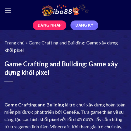
ĐĂNG NHẬP
ĐĂNG KÝ
Trang chủ
»
Game Crafting and Building: Game xây dựng
khối pixel
Game Crafting and Building: Game xây
dựng khối pixel
Game Crafting and Building
là trò chơi xây dựng hoàn toàn
miễn phí được phát triển bởi GeneRe. Tựa game thiên về sự
sáng tạo các hình khối pixel với lối chơi được lấy cảm hứng
từ tựa game đình đám Minecraft. Khi tham gia trò chơi này,