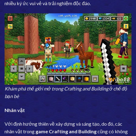
nhiều ký ức vui vẻ và trải nghiệm độc đáo.
Khám phá thế giới mở trong Crafting and Building ở chế độ
bạn bè
Nhân vật
Với định hướng thiên về xây dựng và sáng tạo, do đó, các
nhân vật trong
game Crafting and Building
cũng có không