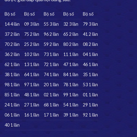
Bộ số
Bộ số
Bộ số
Bộ số
Bộ số
14 4 lần
09 3 lần
55 3 lần
32 3 lần
79 3 lần
37 2 lần
75 2 lần
96 2 lần
65 2 lần
41 2 lần
70 2 lần
25 2 lần
59 2 lần
80 2 lần
08 2 lần
36 2 lần
10 2 lần
73 1 lần
11 1 lần
04 1 lần
62 1 lần
13 1 lần
72 1 lần
47 1 lần
46 1 lần
38 1 lần
64 1 lần
74 1 lần
84 1 lần
35 1 lần
98 1 lần
97 1 lần
20 1 lần
78 1 lần
53 1 lần
85 1 lần
48 1 lần
02 1 lần
99 1 lần
01 1 lần
24 1 lần
27 1 lần
68 1 lần
54 1 lần
29 1 lần
06 1 lần
16 1 lần
17 1 lần
39 1 lần
92 1 lần
40 1 lần