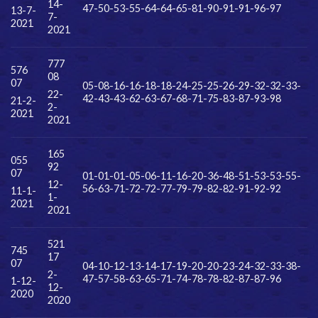
14-
47-50-53-55-64-64-65-81-90-91-91-96-97
13-7-
7-
2021
2021
777
576
08
07
05-08-16-16-18-18-24-25-25-26-29-32-32-33-
22-
42-43-43-62-63-67-68-71-75-83-87-93-98
21-2-
2-
2021
2021
165
055
92
07
01-01-01-05-06-11-16-20-36-48-51-53-53-55-
12-
56-63-71-72-72-77-79-79-82-82-91-92-92
11-1-
1-
2021
2021
521
745
17
07
04-10-12-13-14-17-19-20-20-23-24-32-33-38-
2-
47-57-58-63-65-71-74-78-78-82-87-87-96
1-12-
12-
2020
2020