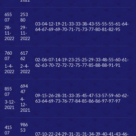
655
253
07
80
03-04-12-19-21-33-33-38-43-55-55-55-61-64-
28-
29-
64-67-69-69-70-71-71-73-77-80-81-82-95
11-
11-
2022
2022
760
617
07
62
02-06-07-14-19-23-25-25-29-33-48-55-60-61-
62-63-70-72-72-72-75-77-85-88-88-91-91
1-4-
2-4-
2022
2022
694
855
47
07
09-15-26-28-31-33-35-45-47-53-57-59-60-62-
4-
63-64-69-73-76-77-84-85-86-86-97-97-97
3-12-
12-
2021
2021
986
415
53
07
07-10-22-24-29-31-31-31-34-39-40-41-43-46-