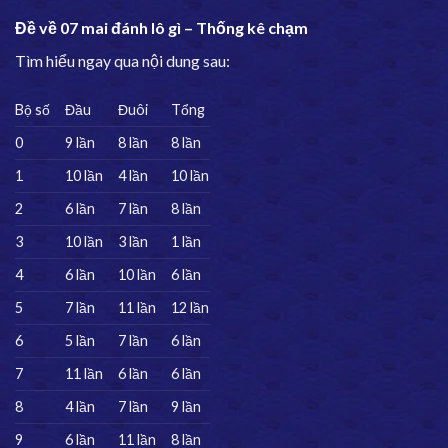
Đề về 07 mai đánh lô gì – Thống kê chạm
Tìm hiểu ngay qua nội dung sau:
Bộ số
Đầu
Đuôi
Tổng
0
9 lần
8 lần
8 lần
1
10 lần
4 lần
10 lần
2
6 lần
7 lần
8 lần
3
10 lần
3 lần
1 lần
4
6 lần
10 lần
6 lần
5
7 lần
11 lần
12 lần
6
5 lần
7 lần
6 lần
7
11 lần
6 lần
6 lần
8
4 lần
7 lần
9 lần
9
6 lần
11 lần
8 lần