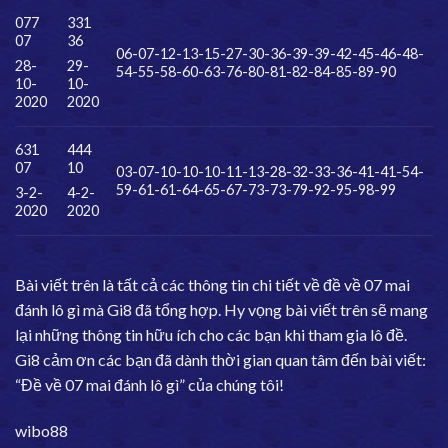
077
331
07
36
06-07-12-13-15-27-30-36-39-39-42-45-46-48-
28-
29-
54-55-58-60-63-76-80-81-82-84-85-89-90
10-
10-
2020
2020
631
444
07
10
03-07-10-10-10-11-13-28-32-33-36-41-41-54-
59-61-61-64-65-67-73-73-79-92-95-98-99
3-2-
4-2-
2020
2020
Bài viết trên là tất cả các thông tin chi tiết về đề về 07 mai
đánh lô gì mà Gi8 đã tổng hợp. Hy vọng bài viết trên sẽ mang
lại những thông tin hữu ích cho các bạn khi tham gia lô đề.
Gi8 cảm ơn các bạn đã dành thời gian quan tâm đến bài viết:
“Đề về 07 mai đánh lô gì” của chúng tôi!
wibo88