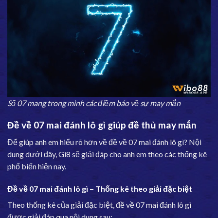
Số 07 mang trong mình các điềm báo về sự may mắn
Đề về 07 mai đánh lô gì giúp đề thủ may mắn
Để giúp anh em hiểu rõ hơn về đề về 07 mai đánh lô gì? Nội
dung dưới đây, Gi8 sẽ giải đáp cho anh em theo các thống kê
phổ biến hiện nay.
Đề về 07 mai đánh lô gì – Thống kê theo giải đặc biệt
Theo thống kê của giải đặc biệt, đề về 07 mai đánh lô gì
được giải đáp qua nội dung sau: