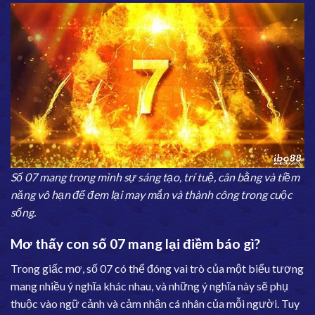
Số 07 mang trong mình sự sáng tạo, trí tuệ, cân bằng và tiềm
năng vô hạn để đem lại may mắn và thành công trong cuộc
sống.
Mơ thấy con số 07 mang lại điềm báo gì?
Trong giấc mơ, số 07 có thể đóng vai trò của một biểu tượng
mang nhiều ý nghĩa khác nhau, và những ý nghĩa này sẽ phụ
thuộc vào ngữ cảnh và cảm nhận cá nhân của mỗi người. Tuy