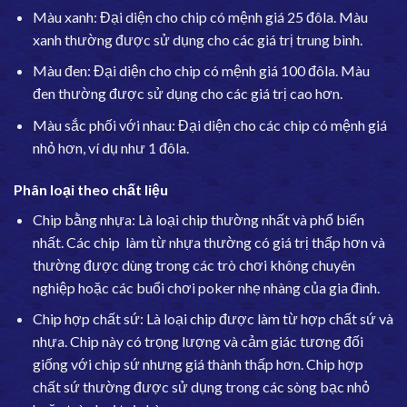
Màu xanh: Đại diện cho chip có mệnh giá 25 đôla. Màu
xanh thường được sử dụng cho các giá trị trung bình.
Màu đen: Đại diện cho chip có mệnh giá 100 đôla. Màu
đen thường được sử dụng cho các giá trị cao hơn.
Màu sắc phối với nhau: Đại diện cho các chip có mệnh giá
nhỏ hơn, ví dụ như 1 đôla.
Phân loại theo chất liệu
Chip bằng nhựa: Là loại chip thường nhất và phổ biến
nhất. Các chip làm từ nhựa thường có giá trị thấp hơn và
thường được dùng trong các trò chơi không chuyên
nghiệp hoặc các buổi chơi poker nhẹ nhàng của gia đình.
Chip hợp chất sứ: Là loại chip được làm từ hợp chất sứ và
nhựa. Chip này có trọng lượng và cảm giác tương đối
giống với chip sứ nhưng giá thành thấp hơn. Chip hợp
chất sứ thường được sử dụng trong các sòng bạc nhỏ