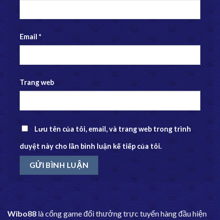
Email
*
Trang web
Lưu tên của tôi, email, và trang web trong trình
duyệt này cho lần bình luận kế tiếp của tôi.
Wibo88
là cổng game đổi thưởng trực tuyến hàng đầu hiện