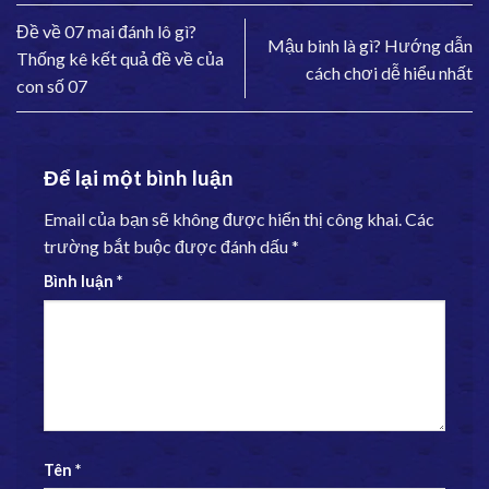
Đề về 07 mai đánh lô gì?
Mậu binh là gì? Hướng dẫn
Thống kê kết quả đề về của
cách chơi dễ hiểu nhất
con số 07
Để lại một bình luận
Email của bạn sẽ không được hiển thị công khai.
Các
trường bắt buộc được đánh dấu
*
Bình luận
*
Tên
*