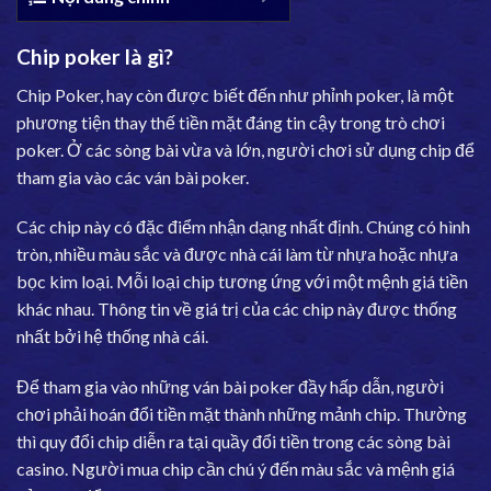
Chip poker là gì?
Chip Poker, hay còn được biết đến như phỉnh poker, là một
phương tiện thay thế tiền mặt đáng tin cậy trong trò chơi
poker. Ở các sòng bài vừa và lớn, người chơi sử dụng chip để
tham gia vào các ván bài poker.
Các chip này có đặc điểm nhận dạng nhất định. Chúng có hình
tròn, nhiều màu sắc và được nhà cái làm từ nhựa hoặc nhựa
bọc kim loại. Mỗi loại chip tương ứng với một mệnh giá tiền
khác nhau. Thông tin về giá trị của các chip này được thống
nhất bởi hệ thống nhà cái.
Để tham gia vào những ván bài poker đầy hấp dẫn, người
chơi phải hoán đổi tiền mặt thành những mảnh chip. Thường
thì quy đổi chip diễn ra tại quầy đổi tiền trong các sòng bài
casino. Người mua chip cần chú ý đến màu sắc và mệnh giá