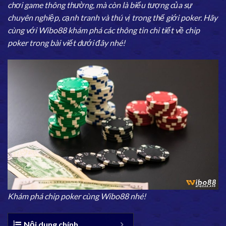
chơi game thông thường, mà còn là biểu tượng của sự
chuyên nghiệp, cạnh tranh và thú vị trong thế giới poker. Hãy
cùng với
Wibo88
khám phá các thông tin chi tiết về chip
poker trong bài viết dưới đây nhé!
Khám phá chip poker cùng Wibo88 nhé!
Nội dung chính