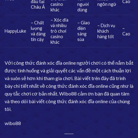
đầu tại
Cao
casino
người
ngôn ngữ
Châu Á
khác
dùng
– Xóc đĩa
– Chất
– Giao
và nhiều
– Dịch vụ
lượng
diện
–
HappyLuke
trò chơi
khách
và đáng
sáng
Cao
casino
hàng tốt
tin cậy
sủa
khác
Với công thức đánh xóc đĩa online người chơi có thể nắm bắt
được tình huống và giải quyết các vấn đề một cách thuận lợi
và suôn sẻ hơn khi tham gia chơi. Bài viết trên đây đã trình
bày chi tiết nhất về công thức đánh xóc đĩa online cũng như là
quy tắc chơi cơ bản nhất. Wibo88 cảm ơn bạn đã quan tâm
và theo dõi bài viết công thức đánh xóc đĩa online của chúng
tôi.
wibo88