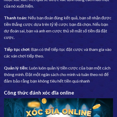
của nó xuất hiện.
Thanh toán:
Nếu bạn đoán đúng kết quả, bạn sẽ nhận được
tiền thắng cược dựa trên tỷ lệ cược bạn đã chọn. Nếu bạn
dự đoán sai, bạn và anh em cược thủ sẽ mất số tiền đã đặt
cược.
Tiếp tục chơi:
Bạn có thể tiếp tục đặt cược và tham gia vào
các ván chơi tiếp theo.
Quản lý tiền:
Luôn luôn quản lý tiền cược của bạn một cách
thông minh. Đặt một ngân sách cho mình và tuân theo nó để
đảm bảo rằng bạn không tiêu hết tiền quá nhanh
Công thức đánh xóc đĩa online