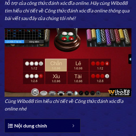
hỗ trợ của công thức đánh xóc đĩa online. Hãy cùng
Wibo88
tìm hiểu chi tiết về Công thức đánh xóc đĩa online thông qua
bài viết sau đây của chúng tôi nhé!
Cùng Wibo88 tìm hiểu chi tiết về Công thức đánh xóc đĩa
online nhé
Nội dung chính