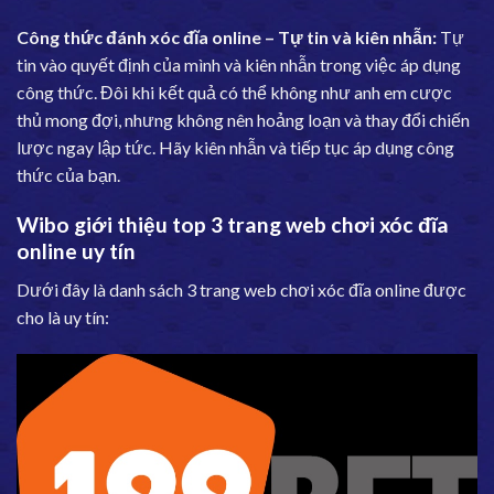
Công thức đánh xóc đĩa online – Tự tin và kiên nhẫn:
Tự
tin vào quyết định của mình và kiên nhẫn trong việc áp dụng
công thức. Đôi khi kết quả có thể không như anh em cược
thủ mong đợi, nhưng không nên hoảng loạn và thay đổi chiến
lược ngay lập tức. Hãy kiên nhẫn và tiếp tục áp dụng công
thức của bạn.
Wibo giới thiệu top 3 trang web chơi xóc đĩa
online uy tín
Dưới đây là danh sách 3 trang web chơi xóc đĩa online được
cho là uy tín: