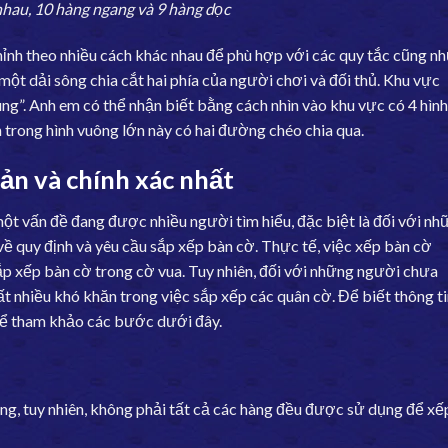
nhau, 10 hàng ngang và 9 hàng dọc
nh theo nhiều cách khác nhau để phù hợp với các quy tắc cũng n
một dải sông chia cắt hai phía của người chơi và đối thủ. Khu vực
ung”. Anh em có thể nhận biết bằng cách nhìn vào khu vực có 4 hình
 trong hình vuông lớn này có hai đường chéo chia qua.
ản và chính xác nhất
một vấn đề đang được nhiều người tìm hiểu, đặc biệt là đối với nh
ề quy định và yêu cầu sắp xếp bàn cờ. Thực tế, việc xếp bàn cờ
p xếp bàn cờ trong cờ vua. Tuy nhiên, đối với những người chưa
ất nhiều khó khăn trong việc sắp xếp các quân cờ. Để biết thông t
thể tham khảo các bước dưới đây.
ng, tuy nhiên, không phải tất cả các hàng đều được sử dụng để xế