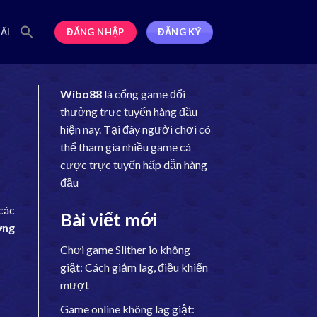
ĐĂNG NHẬP
ĐĂNG KÝ
ÃI
Wibo88
là cổng game đổi
thưởng trực tuyến hàng đầu
hiện nay. Tại đây người chơi có
thể tham gia nhiều game cá
cược trực tuyến hấp dẫn hàng
đầu
 các
Bài viết mới
ớng
Chơi game Slither io không
giật: Cách giảm lag, điều khiển
mượt
Game online không lag giật: