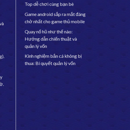
Top dễ chơi cùng bạn bè
Game android sắp ra mắt đáng
chờ nhất cho game thủ mobile
và
Quay nổ hũ như thế nào:
Hướng dẫn chiến thuật và
quản lý vốn
Kinh nghiệm bắn cá không bị
g).
thua: Bí quyết quản lý vốn
uy
ờ.