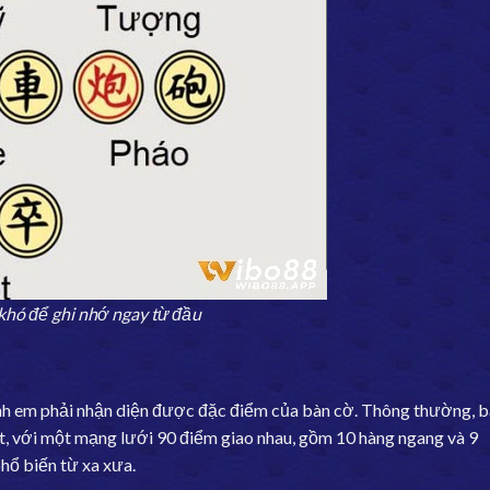
khó để ghi nhớ ngay từ đầu
anh em phải nhận diện được đặc điểm của bàn cờ. Thông thường, 
, với một mạng lưới 90 điểm giao nhau, gồm 10 hàng ngang và 9
phổ biến từ xa xưa.