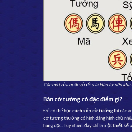
Các mặt của quân cờ đều là Hán tự nên khá 
Bàn cờ tướng có đặc điểm gì?
Để có thể học
cách xếp cờ tướng
thì các 
cờ tướng thường có hình dáng hình chữ nhật
hàng dọc. Tuy nhiên, đây chỉ là một thiết kế 