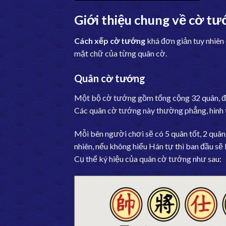
Giới thiệu chung về cờ t
Cách xếp cờ tướng
khá đơn giản tuy nhiên
mặt chữ của từng quân cờ.
Quân cờ tướng
Một bộ cờ tướng gồm tổng cộng 32 quân, đượ
Các quân cờ tướng này thường phẳng, hình t
Mỗi bên người chơi sẽ có 5 quân tốt, 2 quân 
nhiên, nếu không hiểu Hán tự thì ban đầu sẽ 
Cụ thể ký hiệu của quân cờ tướng như sau: