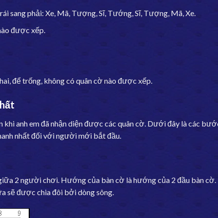
trái sang phải: Xe, Mã, Tượng, Sĩ, Tướng, Sĩ, Tượng, Mã, Xe.
 nào được xếp.
hai, để trống, không có quân cờ nào được xếp.
nhất
n khi anh em đã nhận diện được các quân cờ. Dưới đây là các bướ
hanh nhất đối với người mới bắt đầu.
 giữa 2 người chơi. Hướng của bàn cờ là hướng của 2 đầu bàn cờ.
ữa sẽ được chia đôi bởi dòng sông.