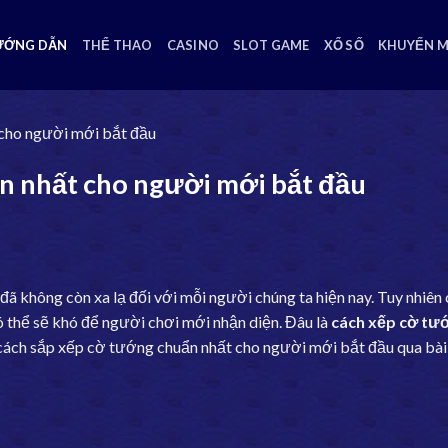
ỚNG DẪN
THỂ THAO
CASINO
SLOT GAME
XỔ SỐ
KHUYẾN M
cho người mới bắt đầu
n nhất cho người mới bắt đầu
đã không còn xa lạ đối với mỗi người chúng ta hiện nay. Tuy nhiên
 thể sẽ khó để người chơi mới nhận diện. Đâu là
cách xếp cờ tư
 cách sắp xếp cờ tướng chuẩn nhất cho người mới bắt đầu qua bài