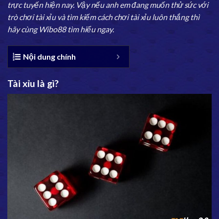
trực tuyến hiện nay. Vậy nếu anh em đang muốn thử sức với
trò chơi tài xỉu và tìm kiếm cách chơi tài xỉu luôn thắng thì
hãy cùng
Wibo88
tìm hiểu ngay.
Nội dung chính
Tài xỉu là gì?