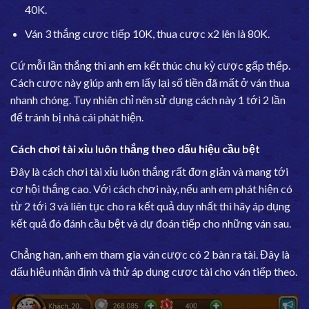
40K.
Ván 3 thắng cược tiếp 10K, thua cược x2 lên là 80K.
Cứ mỗi lần thắng thì anh em kết thúc chu kỳ cược gấp thếp.
Cách cược này giúp anh em lấy lại số tiền đã mất ở ván thua
nhanh chóng. Tuy nhiên chỉ nên sử dụng cách này 1 tới 2 lần
để tránh bị nhà cái phát hiện.
Cách chơi tài xỉu luôn thắng theo dấu hiệu cầu bệt
Đây là cách chơi tài xỉu luôn thắng rất đơn giản và mang tới
cơ hội thắng cao. Với cách chơi này, nếu anh em phát hiện có
từ 2 tới 3 và liên tục cho ra kết quả duy nhất thì hãy áp dụng
kết quả đó đánh cầu bệt và dự đoán tiếp cho những ván sau.
Chẳng hạn, anh em tham gia ván cược có 2 bàn ra tài. Đây là
dấu hiệu nhận định và thử áp dụng cược tài cho ván tiếp theo.