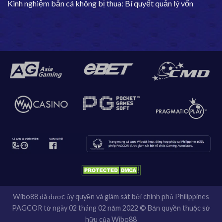
Kinh nghiệm bắn cá không bị thua: Bí quyết quản lý vốn
Wibo88 đã được ủy quyền và giám sát bởi chính phủ Philippines
PAGCOR từ ngày 02 tháng 02 năm 2022 © Bản quyền thuộc sử
hữu của Wibo88