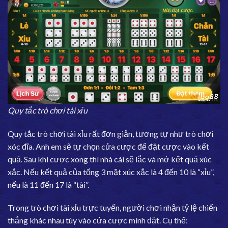
Quy tắc trò chơi tài xỉu
Quy tắc trò chơi tài xỉu rất đơn giản, tương tự như trò chơi
xóc đĩa. Anh em sẽ tự chọn cửa cược để đặt cược vào kết
quả. Sau khi cược xong thì nhà cái sẽ lắc và mở kết quả xúc
xắc. Nếu kết quả của tổng 3 mặt xúc xắc là 4 đến 10 là “xỉu”,
nếu là 11 đến 17 là “tài”.
Trong trò chơi tài xỉu trực tuyến, người chơi nhận tỷ lệ chiến
thắng khác nhau tùy vào cửa cược mình đặt. Cụ thể: