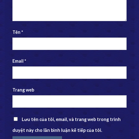
Tên
*
Email
*
Trang web
Lưu tên của tôi, email, và trang web trong trình
duyệt này cho lần bình luận kế tiếp của tôi.