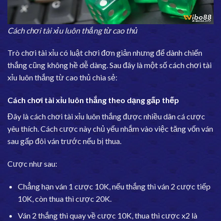
Cách chơi tài xỉu luôn thắng từ cao thủ
Trò chơi tài xỉu có luật chơi đơn giản nhưng để dành chiến
thắng cũng không hề dễ dàng. Sau đây là một số cách chơi tài
xỉu luôn thắng từ cao thủ chia sẻ:
Cách chơi tài xỉu luôn thắng theo dạng gấp thếp
Đây là cách chơi tài xỉu luôn thắng được nhiều dân cá cược
yêu thích. Cách cược này chủ yếu nhắm vào việc tăng vốn ván
sau gấp đôi ván trước nếu bị thua.
Cược như sau:
Chẳng hạn ván 1 cược 10K, nếu thắng thì ván 2 cược tiếp
10K, còn thua thì cược 20K.
Ván 2 thắng thì quay về cược 10K, thua thì cược x2 là