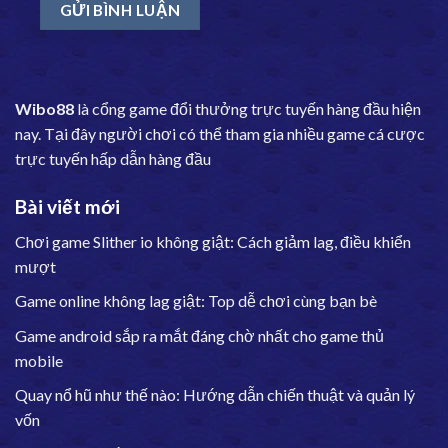
Wibo88
là cổng game đổi thưởng trực tuyến hàng đầu hiện
nay. Tại đây người chơi có thể tham gia nhiều game cá cược
trực tuyến hấp dẫn hàng đầu
Bài viết mới
Chơi game Slither io không giật: Cách giảm lag, điều khiển
mượt
Game online không lag giật: Top dễ chơi cùng bạn bè
Game android sắp ra mắt đáng chờ nhất cho game thủ
mobile
Quay nổ hũ như thế nào: Hướng dẫn chiến thuật và quản lý
vốn