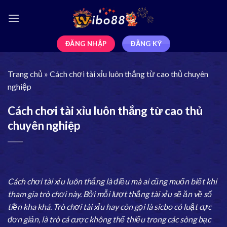
ĐĂNG NHẬP
ĐĂNG KÝ
Trang chủ
»
Cách chơi tài xỉu luôn thắng từ cao thủ chuyên
nghiệp
Cách chơi tài xỉu luôn thắng từ cao thủ
chuyên nghiệp
Cách chơi tài xỉu luôn thắng là điều mà ai cũng muốn biết khi
tham gia trò chơi này. Bởi mỗi lượt thắng tài xỉu sẽ ăn về số
tiền kha khá. Trò chơi tài xỉu hay còn gọi là sicbo có luật cực
đơn giản, là trò cá cược không thể thiếu trong các sòng bạc