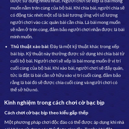
được sử dụng nhiều nhất. Người chơi sẽ xếp lá bài mong
muốn nằm trên cùng của bộ bài. Khi chia bài, người chia sẽ
có động tác nhét một số lá bài tương ứng với số lượng
người chơi vào các quân bài cần chia. Lá bài mong muốn
sẽ nằm ở trên cùng, đảm bảo người chơi nhận được lá bài
mình muốn.
Thủ thuật xào bài:
Đây là một kỹ thuật khác trong xếp
bài bịp. Kỹ thuật này thường được sử dụng khi chia bài từ
cuối bộ bài. Người chơi sẽ xếp lá bài mong muốn ở vị trí
cuối cùng của bộ bài. Khi xào bài, người chơi sẽ đẩy quân,
tức là đặt lá bài cần sở hữu vào vị trí cuối cùng, đảm bảo
rằng lá bài đó sẽ được chia cuối cùng và người chơi có
thể sở hữu nó.
Kinh nghiệm trong cách chơi cờ bạc bịp
Cách chơi cờ bạc bịp theo kiểu gấp thếp
Một phương pháp chơi độc đáo có thể được áp dụng khi nhà