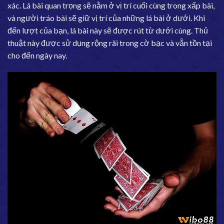
xác. Lá bài quan trọng sẽ nằm ở vị trí cuối cùng trong xấp bài,
và người tráo bài sẽ giữ vị trí của những lá bài ở dưới. Khi
đến lượt của bạn, lá bài này sẽ được rút từ dưới cùng. Thủ
thuật này được sử dụng rộng rãi trong cờ bạc và vẫn tồn tại
cho đến ngày nay.