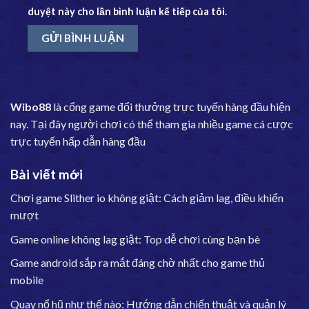
duyệt này cho lần bình luận kế tiếp của tôi.
Wibo88
là cổng game đổi thưởng trực tuyến hàng đầu hiện
nay. Tại đây người chơi có thể tham gia nhiều game cá cược
trực tuyến hấp dẫn hàng đầu
Bài viết mới
Chơi game Slither io không giật: Cách giảm lag, điều khiển
mượt
Game online không lag giật: Top dễ chơi cùng bạn bè
Game android sắp ra mắt đáng chờ nhất cho game thủ
mobile
Quay nổ hũ như thế nào: Hướng dẫn chiến thuật và quản lý