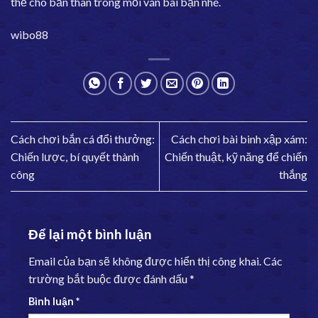
thế cho bản thân trong mỗi ván bài bạn nhé.
wibo88
Cách chơi bắn cá đổi thưởng:
Cách chơi bài binh xập xám:
Chiến lược, bí quyết thành
Chiến thuật, kỹ năng để chiến
công
thắng
Để lại một bình luận
Email của bạn sẽ không được hiển thị công khai.
Các
trường bắt buộc được đánh dấu
*
Bình luận
*