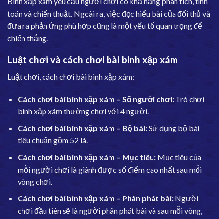
Binh xập xám yêu cầu người chơi có khả năng phân tích, tính
toán và chiến thuật. Ngoài ra, việc đọc hiểu bài của đối thủ và
đưa ra phản ứng phù hợp cũng là một yếu tố quan trọng để
chiến thắng.
Luật chơi và cách chơi bài binh xập xám
Luật chơi, cách chơi bài binh xập xám:
Cách chơi bài binh xập xám – Số người chơi:
Trò chơi
binh xập xám thường chơi với 4 người.
Cách chơi bài binh xập xám – Bộ bài:
Sử dụng bộ bài
tiêu chuẩn gồm 52 lá.
Cách chơi bài binh xập xám – Mục tiêu:
Mục tiêu của
mỗi người chơi là giành được số điểm cao nhất sau mỗi
vòng chơi.
Cách chơi bài binh xập xám – Phân phát bài:
Người
chơi đầu tiên sẽ là người phân phát bài và sau mỗi vòng,