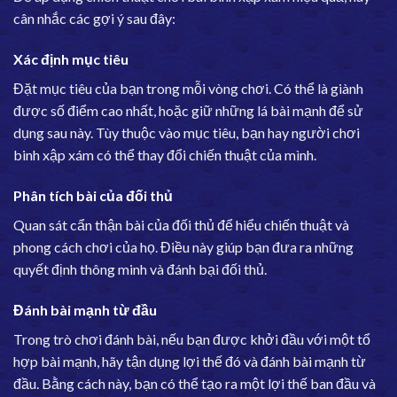
cân nhắc các gợi ý sau đây:
Xác định mục tiêu
Đặt mục tiêu của bạn trong mỗi vòng chơi. Có thể là giành
được số điểm cao nhất, hoặc giữ những lá bài mạnh để sử
dụng sau này. Tùy thuộc vào mục tiêu, bạn hay người chơi
binh xập xám có thể thay đổi chiến thuật của mình.
Phân tích bài của đối thủ
Quan sát cẩn thận bài của đối thủ để hiểu chiến thuật và
phong cách chơi của họ. Điều này giúp bạn đưa ra những
quyết định thông minh và đánh bại đối thủ.
Đánh bài mạnh từ đầu
Trong
trò chơi đánh bài
, nếu bạn được khởi đầu với một tổ
hợp bài mạnh, hãy tận dụng lợi thế đó và đánh bài mạnh từ
đầu. Bằng cách này, bạn có thể tạo ra một lợi thế ban đầu và