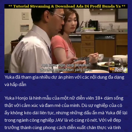
Yuka đã tham gia nhiều dự án phim với các nội dung đa dạng
và hấp dẫn
Yuka Honjo là hình mẫu của một nữ diễn viên 18+ dám sống
thật với cảm xúc và đam mê của mình. Dù sự nghiệp của cô
ấy không kéo dài liên tục, nhưng những dấu ấn mà Yuka để lại
trong ngành công nghiệp JAV là vô cùng rõ nét. Với vẻ đẹp
trưởng thành cùng phong cách diễn xuất chân thực và tinh