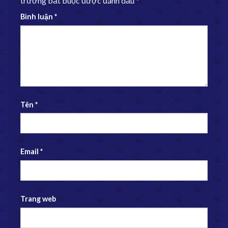
trường bắt buộc được đánh dấu
*
Bình luận
*
Tên
*
Email
*
Trang web