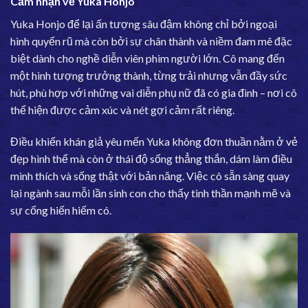
Cảm nhận về Yuka Honjo
Yuka Honjo để lại ấn tượng sâu đậm không chỉ bởi ngoại
hình quyến rũ mà còn bởi sự chân thành và niềm đam mê đặc
biệt dành cho nghề diễn viên phim người lớn. Cô mang đến
một hình tượng trưởng thành, từng trải nhưng vẫn đầy sức
hút, phù hợp với những vai diễn phụ nữ đã có gia đình – nơi cô
thể hiện được cảm xúc và nét gợi cảm rất riêng.
Điều khiến khán giả yêu mến Yuka không đơn thuần nằm ở vẻ
đẹp hình thể mà còn ở thái độ sống thẳng thắn, dám làm điều
mình thích và sống thật với bản năng. Việc cô sẵn sàng quay
lại ngành sau mỗi lần sinh con cho thấy tinh thần mạnh mẽ và
sự cống hiến hiếm có.