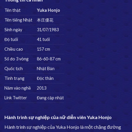
Tên thật
Yuka Honjo
Tên tiếng Nhật
本庄優花
Sinh ngày
31/07/1983
Độ tuổi
41 tuổi
Chiều cao
157 cm
Số đo 3 vòng
86-60-87 cm
Quốc tịch
Nhật Bản
Tình trạng
Độc thân
Năm vào nghề
2013
Link Twitter
Đang cập nhật
Hành trình sự nghiệp của nữ diễn viên Yuka Honjo
Hành trình sự nghiệp của Yuka Honjo là một chặng đường