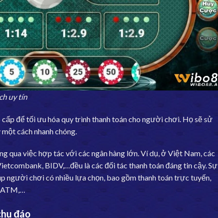
ch uy tín
o cấp để tối ưu hóa quy trình thanh toán cho người chơi. Họ sẽ sử
ý một cách nhanh chóng.
ng qua việc hợp tác với các ngân hàng lớn. Ví dụ, ở Việt Nam, các
tcombank, BIDV,…đều là các đối tác thanh toán đáng tin cậy. Sự
iúp người chơi có nhiều lựa chọn, bao gồm thanh toán trực tuyến,
rụ ATM,…
chu đáo