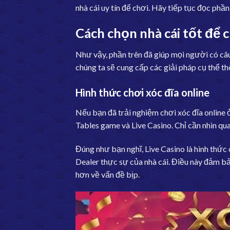
nhà cái uy tín để chơi. Hãy tiếp tục đọc phần
Cách chọn nhà cái tốt để c
Như vậy, phần trên đã giúp mọi người có câu 
chúng ta sẽ cung cấp các giải pháp cụ thể thô
Hình thức chơi xóc đĩa online
Nếu bạn đã trải nghiệm chơi xóc đĩa online ở 
Tables game và Live Casino. Chỉ cần nhìn qua
Đúng như bạn nghĩ, Live Casino là hình thức
Dealer thực sự của nhà cái. Điều này đảm b
hơn về vấn đề bịp.