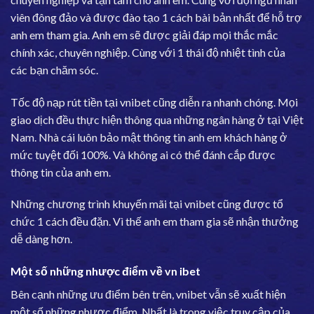
viên đông đảo và được đào tạo 1 cách bài bản nhất để hỗ trợ
anh em tham gia. Anh em sẽ được giải đáp mọi thắc mắc
chính xác, chuyên nghiệp. Cùng với 1 thái độ nhiệt tình của
các bạn chăm sóc.
Tốc độ nạp rút tiền tại vnibet cũng diễn ra nhanh chóng. Mọi
giao dịch đều thực hiện thông qua những ngân hàng ở tại Việt
Nam. Nhà cái luôn bảo mật thông tin anh em khách hàng ở
mức tuyệt đối 100%. Và không ai có thể đánh cắp được
thông tin của anh em.
Những chương trình khuyến mãi tại vnibet cũng được tổ
chức 1 cách đều đặn. Vì thế anh em tham gia sẽ nhận thưởng
dễ dàng hơn.
Một số những nhược điểm về vn ibet
Bên cạnh những ưu điểm bên trên, vnibet vẫn sẽ xuất hiện
một số những nhược điểm. Nhất là trong việc truy cập của