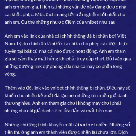
anh em tham gia. Hiện tại những vấn đề này đang được nhà
cái khắc phục. Mục đích mang tới trải nghiệm tốt nhất cho
anh em. Cụ thể những nhược điểm của vnibet như sau:
Anh em vào link của nhà cái chính thống đã bị chặn bởi Việt
Nam. Lý do chính đó là nước ta chưa cho phép cá cược trực
tuyến tại bất cứ nhà cái nào được hoạt động. Anh em tham
gia sẽ cảm thấy mất hứng khi phải truy cập chơi. Bởi vào qua
những đường link dự phòng của nhà cái này có phần lòng
vòng.
Thêm vào đó, link vào vnibet chính thống bị chặn. Điều này sẽ
khiến cho nhiều kẻ xuất đã tạo nên những tên miền giả danh
thương hiệu. Anh em tham gia chơi không may chơi phải
những nhà cái giả danh sẽ bị lừa đảo và mất tiền oan.
Những chương trình khuyến mãi tại
vn ibet
nhiều. Nhưng số
tiền thưởng anh em thành viên được nhận lại chưa lớn. Dịch