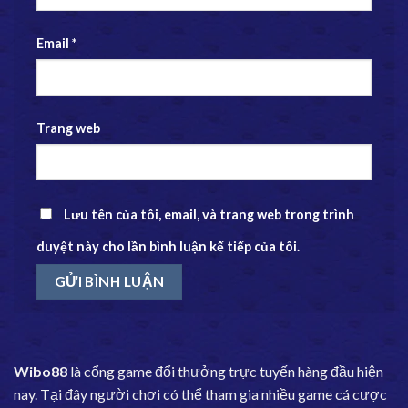
Email
*
Trang web
Lưu tên của tôi, email, và trang web trong trình
duyệt này cho lần bình luận kế tiếp của tôi.
Wibo88
là cổng game đổi thưởng trực tuyến hàng đầu hiện
nay. Tại đây người chơi có thể tham gia nhiều game cá cược