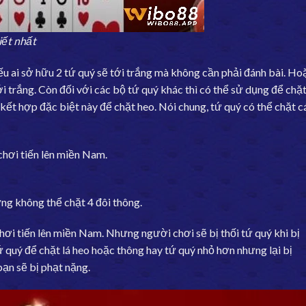
iết nhất
ếu ai sở hữu 2 tứ quý sẽ tới trắng mà không cần phải đánh bài. Ho
tới trắng. Còn đối với các bộ tứ quý khác thì có thể sử dụng để chặ
 kết hợp đặc biệt này để chặt heo. Nói chung, tứ quý có thể chặt c
chơi tiến lên miền Nam.
ng không thể chặt 4 đôi thông.
chơi tiến lên miền Nam. Nhưng người chơi sẽ bị thối tứ quý khi bị
ứ quý để chặt lá heo hoặc thông hay tứ quý nhỏ hơn nhưng lại bị
ạn sẽ bị phạt nặng.