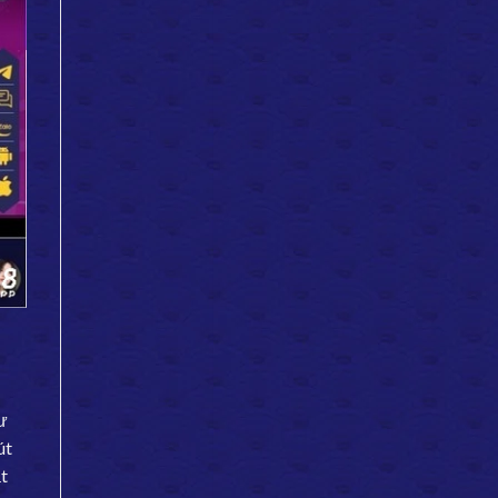
ư
út
t