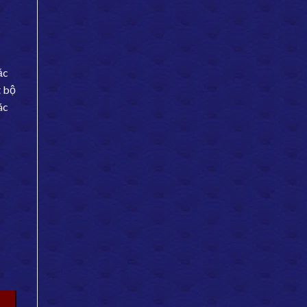
ặc
t bộ
ác