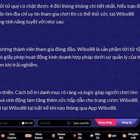
ỏi tứ quý có chặt được 4 đôi thông không chi tiết nhất. Nếu bạn 
n tìm địa chỉ uy tín tham gia chơi thì có thể thử sức tại Wibo88
g tính năng tuyệt vời như sau:
 lượng thành viên tham gia đông đảo. Wibo88 là sản phẩm tới từ t
ái có giấy phép hoạt động kinh doanh hợp pháp dưới sự quản lý của t
m khi trải nghiệm.
thiện. Cách bố trí danh mục rõ ràng và logic giúp người chơi tìm
và sinh động làm tăng thêm sức hấp dẫn cho trang cược Wibo88.
i tại Wibo88 tại bất kể khi nào thông qua
App Wibo88
.