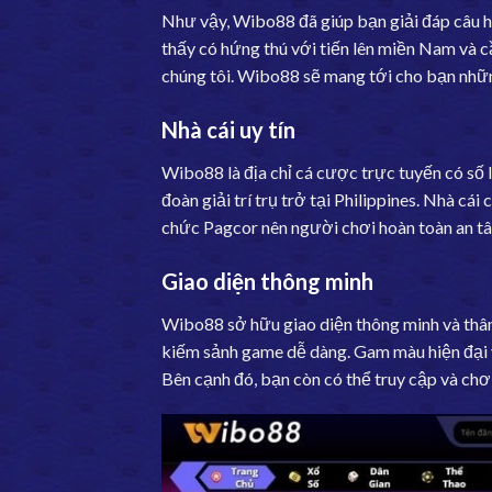
Như vậy, Wibo88 đã giúp bạn giải đáp câu h
thấy có hứng thú với tiến lên miền Nam và cầ
chúng tôi. Wibo88 sẽ mang tới cho bạn nhữn
Nhà cái uy tín
Wibo88 là địa chỉ cá cược trực tuyến có số
đoàn giải trí trụ trở tại Philippines. Nhà c
chức Pagcor nên người chơi hoàn toàn an tâ
Giao diện thông minh
Wibo88 sở hữu giao diện thông minh và thân 
kiếm sảnh game dễ dàng. Gam màu hiện đại 
Bên cạnh đó, bạn còn có thể truy cập và chơ