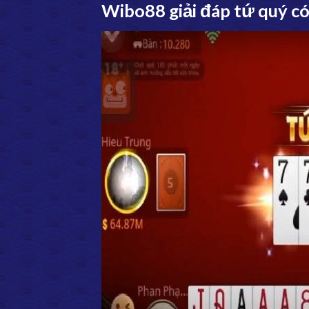
Wibo88 giải đáp tứ quý c