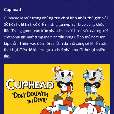
Cuphead
Cuphead là một trong những
trò chơi khó nhất thế giới
với
đồ họa hoạt hình cổ điển nhưng gameplay lại vô cùng khốc
liệt. Trong game, các trận phải chiến với boss yêu cầu người
chơi phải ghi nhớ từng mô hình tấn công để có thể né tránh
kịp thời. Thêm vào đó, mỗi sai lầm dù nhỏ cũng sẽ khiến bạn
thất bại, điều đó khiến người chơi phải thử đi thử lại nhiều
lần.