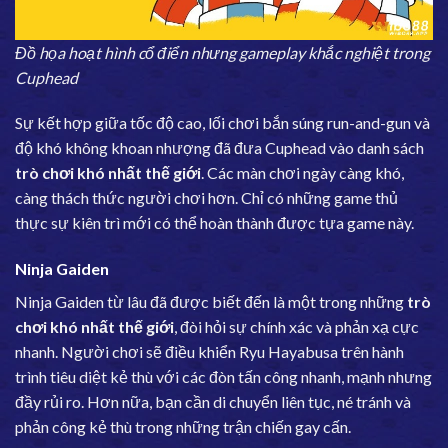
Đồ họa hoạt hình cổ điển nhưng gameplay khắc nghiệt trong
Cuphead
Sự kết hợp giữa tốc độ cao, lối chơi bắn súng run-and-gun và
độ khó không khoan nhượng đã đưa Cuphead vào danh sách
trò chơi khó nhất thế giới
. Các màn chơi ngày càng khó,
càng thách thức người chơi hơn. Chỉ có những game thủ
thực sự kiên trì mới có thể hoàn thành được tựa game này.
Ninja Gaiden
Ninja Gaiden từ lâu đã được biết đến là một trong những
trò
chơi khó nhất thế giới
, đòi hỏi sự chính xác và phản xạ cực
nhanh. Người chơi sẽ điều khiển Ryu Hayabusa trên hành
trình tiêu diệt kẻ thù với các đòn tấn công nhanh, mạnh nhưng
đầy rủi ro. Hơn nữa, bạn cần di chuyển liên tục, né tránh và
phản công kẻ thù trong những trận chiến gay cấn.