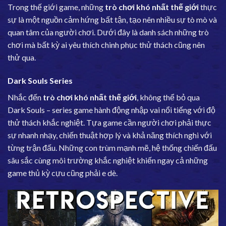
Trong thế giới game, những
trò chơi khó nhất thế giới
thực
sự là một nguồn cảm hứng bất tận, tạo nên nhiều sự tò mò và
quan tâm của người chơi. Dưới đây là danh sách những trò
chơi mà bất kỳ ai yêu thích chinh phục thử thách cũng nên
thử qua.
Dark Souls Series
Nhắc đến
trò chơi khó nhất thế giới
, không thể bỏ qua
Dark Souls – series game hành động nhập vai nổi tiếng với độ
thử thách khắc nghiệt. Tựa game cần người chơi phải thực
sự nhanh nhạy, chiến thuật hợp lý và khả năng thích nghi với
từng trận đấu. Những con trùm mạnh mẽ, hệ thống chiến đấu
sâu sắc cùng môi trường khắc nghiệt khiến ngay cả những
game thủ kỳ cựu cũng phải e dè.