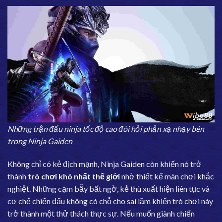
Những trận đấu ninja tốc độ cao đòi hỏi phản xạ nhạy bén
trong Ninja Gaiden
Không chỉ có kẻ địch mạnh, Ninja Gaiden còn khiến nó trở
thành
trò chơi khó nhất thế giới
nhờ thiết kế màn chơi khắc
nghiệt. Những cạm bẫy bất ngờ, kẻ thù xuất hiện liên tục và
cơ chế chiến đấu không có chỗ cho sai lầm khiến trò chơi này
trở thành một thử thách thực sự. Nếu muốn giành chiến