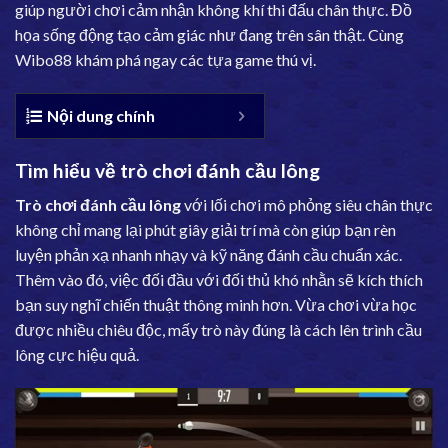
giúp người chơi cảm nhận không khí thi đấu chân thực. Đồ
họa sống động tạo cảm giác như đang trên sân thật. Cùng
Wibo88
khám phá ngay các tựa game thú vị.
Nội dung chính
Tìm hiểu về trò chơi đánh cầu lông
Trò chơi đánh cầu lông
với lối chơi mô phỏng siêu chân thực
không chỉ mang lại phút giây giải trí mà còn giúp bạn rèn
luyện phản xạ nhanh nhạy và kỹ năng đánh cầu chuẩn xác.
Thêm vào đó, việc đối đầu với đối thủ khó nhằn sẽ kích thích
bạn suy nghĩ chiến thuật thông minh hơn. Vừa chơi vừa học
được nhiều chiêu độc, mấy trò này đúng là cách lên trình cầu
lông cực hiệu quả.