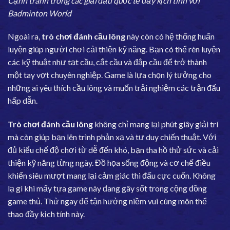
Cạnh tranh trong các giải đấu quốc tế đầy kịch tính với
Badminton World
Ngoài ra,
trò chơi đánh cầu lông
này còn có hệ thống huấn
luyện giúp người chơi cải thiện kỹ năng. Bạn có thể rèn luyện
các kỹ thuật như tạt cầu, cắt cầu và đập cầu để trở thành
một tay vợt chuyên nghiệp. Game là lựa chọn lý tưởng cho
những ai yêu thích cầu lông và muốn trải nghiệm các trận đấu
hấp dẫn.
Trò chơi đánh cầu lông
không chỉ mang lại phút giây giải trí
mà còn giúp bạn lên trình phản xạ và tư duy chiến thuật. Với
đủ kiểu chế độ chơi từ dễ đến khó, bạn tha hồ thử sức và cải
thiện kỹ năng từng ngày. Đồ họa sống động và cơ chế điều
khiển siêu mượt mang lại cảm giác thi đấu cực cuốn. Không
lạ gì khi mấy tựa game này đang gây sốt trong cộng đồng
game thủ. Thử ngay để tận hưởng niềm vui cùng môn thể
thao đầy kịch tính này.