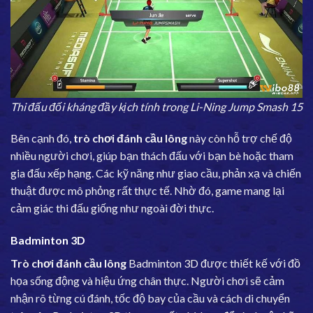
Thi đấu đối kháng đầy kịch tính trong Li-Ning Jump Smash 15
Bên cạnh đó,
trò chơi đánh cầu lông
này còn hỗ trợ chế độ
nhiều người chơi, giúp bạn thách đấu với bạn bè hoặc tham
gia đấu xếp hạng. Các kỹ năng như giao cầu, phản xạ và chiến
thuật được mô phỏng rất thực tế. Nhờ đó, game mang lại
cảm giác thi đấu giống như ngoài đời thực.
Badminton 3D
Trò chơi đánh cầu lông
Badminton 3D được thiết kế với đồ
họa sống động và hiệu ứng chân thực. Người chơi sẽ cảm
nhận rõ từng cú đánh, tốc độ bay của cầu và cách di chuyển