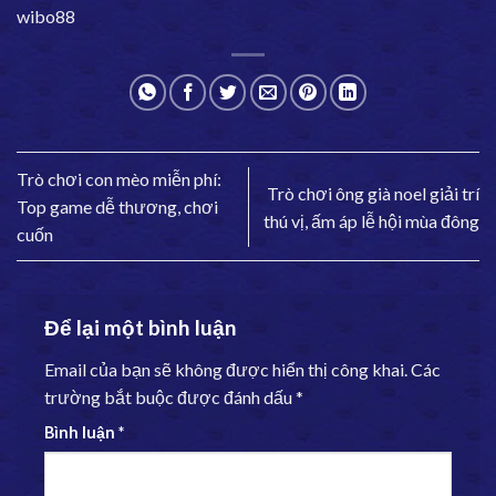
wibo88
Trò chơi con mèo miễn phí:
Trò chơi ông già noel giải trí
Top game dễ thương, chơi
thú vị, ấm áp lễ hội mùa đông
cuốn
Để lại một bình luận
Email của bạn sẽ không được hiển thị công khai.
Các
trường bắt buộc được đánh dấu
*
Bình luận
*