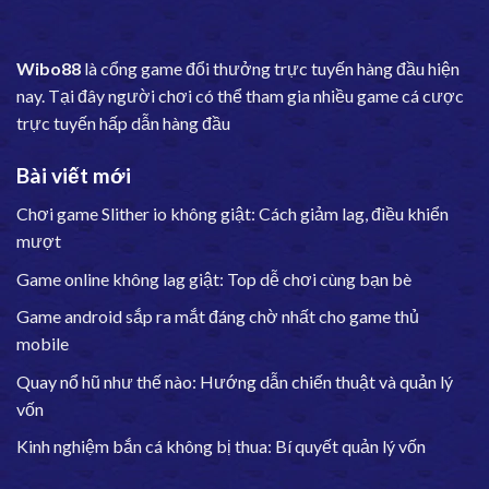
Wibo88
là cổng game đổi thưởng trực tuyến hàng đầu hiện
nay. Tại đây người chơi có thể tham gia nhiều game cá cược
trực tuyến hấp dẫn hàng đầu
Bài viết mới
Chơi game Slither io không giật: Cách giảm lag, điều khiển
mượt
Game online không lag giật: Top dễ chơi cùng bạn bè
Game android sắp ra mắt đáng chờ nhất cho game thủ
mobile
Quay nổ hũ như thế nào: Hướng dẫn chiến thuật và quản lý
vốn
Kinh nghiệm bắn cá không bị thua: Bí quyết quản lý vốn