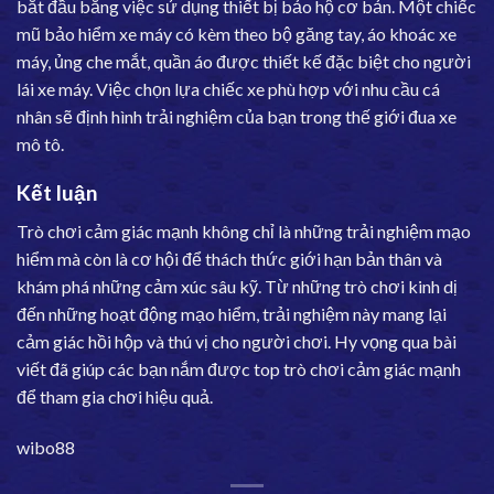
bắt đầu bằng việc sử dụng thiết bị bảo hộ cơ bản. Một chiếc
mũ bảo hiểm xe máy có kèm theo bộ găng tay, áo khoác xe
máy, ủng che mắt, quần áo được thiết kế đặc biệt cho người
lái xe máy. Việc chọn lựa chiếc xe phù hợp với nhu cầu cá
nhân sẽ định hình trải nghiệm của bạn trong thế giới đua xe
mô tô.
Kết luận
Trò chơi cảm giác mạnh không chỉ là những trải nghiệm mạo
hiểm mà còn là cơ hội để thách thức giới hạn bản thân và
khám phá những cảm xúc sâu kỹ. Từ những trò chơi kinh dị
đến những hoạt động mạo hiểm, trải nghiệm này mang lại
cảm giác hồi hộp và thú vị cho người chơi. Hy vọng qua bài
viết đã giúp các bạn nắm được top trò chơi cảm giác mạnh
để tham gia chơi hiệu quả.
wibo88