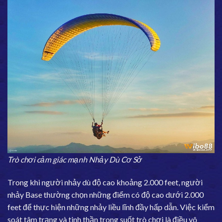
Trò chơi cảm giác mạnh Nhảy Dù Cơ Sở
Trong khi người nhảy dù độ cao khoảng 2.000 feet, người
nhảy Base thường chọn những điểm có độ cao dưới 2.000
feet để thực hiện những nhảy liều lĩnh đầy hấp dẫn. Việc kiểm
soát tâm trạng và tinh thần trong suốt trò chơi là điều vô