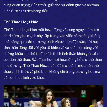
cùng quan trọng, đồng thời giữ cho sự cảnh giác và an toàn
luôn được ưu tiên hàng đầu.
Thể Thao Hoạt Náo
Thể Thao Hoạt Náo một hoạt động vô cùng nguy hiểm, trò
chơi cảm giác mạnh này tập trung vào việc hâm nóng không
khí thông qua các chương trình và sự kiện đặc sắc, kết hợp
tinh thần đồng đội với yếu tố khiêu vũ và nhào lộn cùng với
những khẩu hiệu hô to để kích thích tinh thần khán giả tại các
sự kiện thể thao. Bắt đầu như một hoạt động hỗ trợ thể thao
học đường, Thể Thao Hoạt Náo đã trở thành một môn thể
thao chính thức và phổ biến không chỉ trong trường học mà
còn ở nhiều lĩnh vực khác.