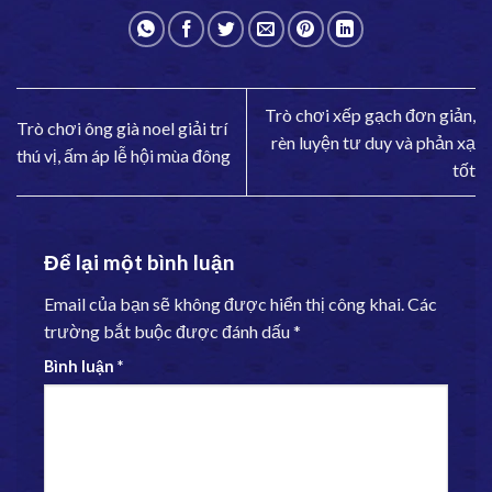
Trò chơi xếp gạch đơn giản,
Trò chơi ông già noel giải trí
rèn luyện tư duy và phản xạ
thú vị, ấm áp lễ hội mùa đông
tốt
Để lại một bình luận
Email của bạn sẽ không được hiển thị công khai.
Các
trường bắt buộc được đánh dấu
*
Bình luận
*