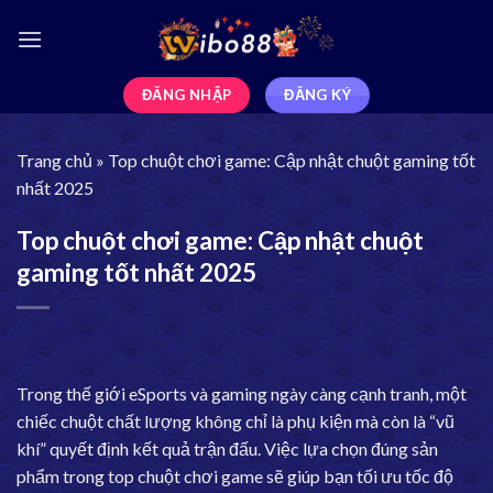
ĐĂNG NHẬP
ĐĂNG KÝ
Trang chủ
»
Top chuột chơi game: Cập nhật chuột gaming tốt
nhất 2025
Top chuột chơi game: Cập nhật chuột
gaming tốt nhất 2025
Trong thế giới eSports và gaming ngày càng cạnh tranh, một
chiếc chuột chất lượng không chỉ là phụ kiện mà còn là “vũ
khí” quyết định kết quả trận đấu. Việc lựa chọn đúng sản
phẩm trong top chuột chơi game sẽ giúp bạn tối ưu tốc độ