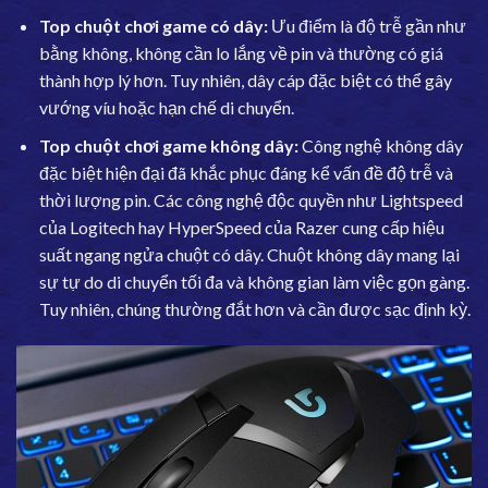
Top chuột chơi game có dây:
Ưu điểm là độ trễ gần như
bằng không, không cần lo lắng về pin và thường có giá
thành hợp lý hơn. Tuy nhiên, dây cáp đặc biệt có thể gây
vướng víu hoặc hạn chế di chuyển.
Top chuột chơi game không dây:
Công nghệ không dây
đặc biệt hiện đại đã khắc phục đáng kể vấn đề độ trễ và
thời lượng pin. Các công nghệ độc quyền như Lightspeed
của Logitech hay HyperSpeed của Razer cung cấp hiệu
suất ngang ngửa chuột có dây. Chuột không dây mang lại
sự tự do di chuyển tối đa và không gian làm việc gọn gàng.
Tuy nhiên, chúng thường đắt hơn và cần được sạc định kỳ.