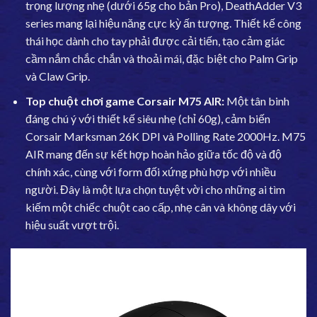
trọng lượng nhẹ (dưới 65g cho bản Pro), DeathAdder V3
series mang lại hiệu năng cực kỳ ấn tượng. Thiết kế công
thái học dành cho tay phải được cải tiến, tạo cảm giác
cầm nắm chắc chắn và thoải mái, đặc biệt cho Palm Grip
và Claw Grip.
Top chuột chơi game Corsair M75 AIR:
Một tân binh
đáng chú ý với thiết kế siêu nhẹ (chỉ 60g), cảm biến
Corsair Marksman 26K DPI và Polling Rate 2000Hz. M75
AIR mang đến sự kết hợp hoàn hảo giữa tốc độ và độ
chính xác, cùng với form đối xứng phù hợp với nhiều
người. Đây là một lựa chọn tuyệt vời cho những ai tìm
kiếm một chiếc chuột cao cấp, nhẹ cân và không dây với
hiệu suất vượt trội.