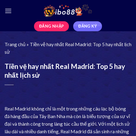
ĐĂNG NHẬP
ĐĂNG KÝ
Trang chủ
»
Tiền vệ hay nhất Real Madrid: Top 5 hay nhất lịch
sử
Tiền vệ hay nhất Real Madrid: Top 5 hay
nhất lịch sử
Real Madrid không chỉ là một trong những câu lạc bộ bóng
đá hàng đầu của Tây Ban Nha mà còn là biểu tượng của sự vĩ
đại và thành công trong làng túc cầu thế giới. Với một lịch sử
lâu dài và nhiều danh tiếng, Real Madrid đã sản sinh ra những