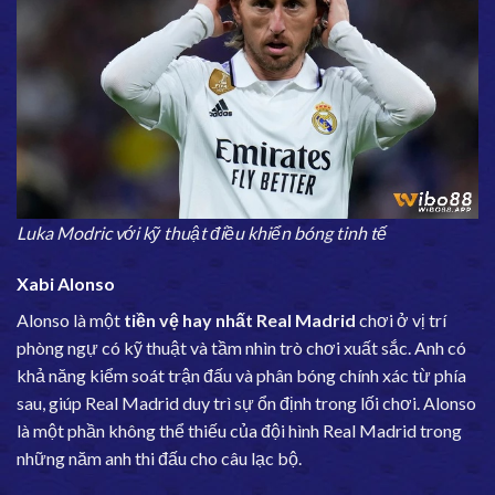
Luka Modric với kỹ thuật điều khiển bóng tinh tế
Xabi Alonso
Alonso là một
tiền vệ hay nhất Real Madrid
chơi ở vị trí
phòng ngự có kỹ thuật và tầm nhìn trò chơi xuất sắc. Anh có
khả năng kiểm soát trận đấu và phân bóng chính xác từ phía
sau, giúp Real Madrid duy trì sự ổn định trong lối chơi. Alonso
là một phần không thể thiếu của đội hình Real Madrid trong
những năm anh thi đấu cho câu lạc bộ.