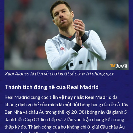
Xabi Alonso là tiền vệ chơi xuất sắc ở vị trí phòng ngự
Thành tích đáng nể của Real Madrid
Real Madrid cùng các
tiền vệ hay nhất Real Madrid
đã
khẳng định vị thế của mình là một đội bóng hàng đầu ở cả Tây
Ban Nha và châu Âu trong thế kỷ 20. Đội bóng này đã giành 5
danh hiệu Cúp C1 liên tiếp và 7 lần vào trận chung kết trong
thập kỷ đó. Thành công của họ không chỉ ở giải đấu châu Âu