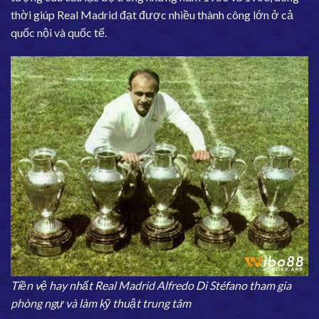
thời giúp Real Madrid đạt được nhiều thành công lớn ở cả
quốc nội và quốc tế.
Tiền vệ hay nhất Real Madrid Alfredo Di Stéfano tham gia
phòng ngự và làm kỹ thuật trung tâm