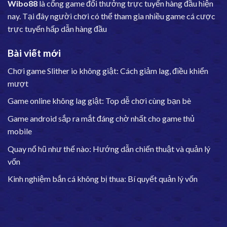
Wibo88
là cổng game đổi thưởng trực tuyến hàng đầu hiện
nay. Tại đây người chơi có thể tham gia nhiều game cá cược
trực tuyến hấp dẫn hàng đầu
Bài viết mới
Chơi game Slither io không giật: Cách giảm lag, điều khiển
mượt
Game online không lag giật: Top dễ chơi cùng bạn bè
Game android sắp ra mắt đáng chờ nhất cho game thủ
mobile
Quay nổ hũ như thế nào: Hướng dẫn chiến thuật và quản lý
vốn
Kinh nghiệm bắn cá không bị thua: Bí quyết quản lý vốn