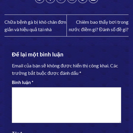
Chữa bệnh gà bị khô chân đơn
Chiêm bao thấy bơi trong
giản và hiệu quả tại nhà
nước điềm gì? Đánh số đề gì?
Để lại một bình luận
Email của bạn sẽ không được hiển thị công khai.
Các
trường bắt buộc được đánh dấu
*
Bình luận
*