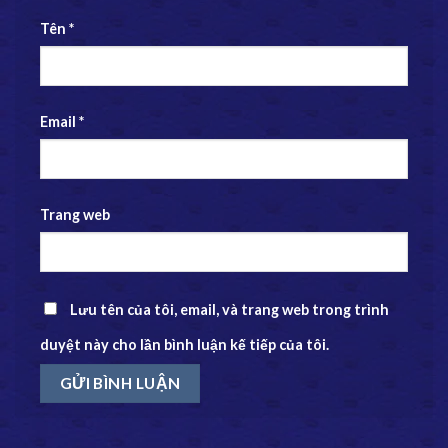
Tên
*
Email
*
Trang web
Lưu tên của tôi, email, và trang web trong trình
duyệt này cho lần bình luận kế tiếp của tôi.