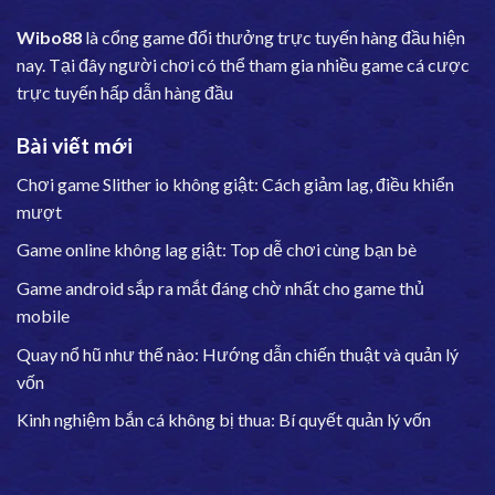
Wibo88
là cổng game đổi thưởng trực tuyến hàng đầu hiện
nay. Tại đây người chơi có thể tham gia nhiều game cá cược
trực tuyến hấp dẫn hàng đầu
Bài viết mới
Chơi game Slither io không giật: Cách giảm lag, điều khiển
mượt
Game online không lag giật: Top dễ chơi cùng bạn bè
Game android sắp ra mắt đáng chờ nhất cho game thủ
mobile
Quay nổ hũ như thế nào: Hướng dẫn chiến thuật và quản lý
vốn
Kinh nghiệm bắn cá không bị thua: Bí quyết quản lý vốn