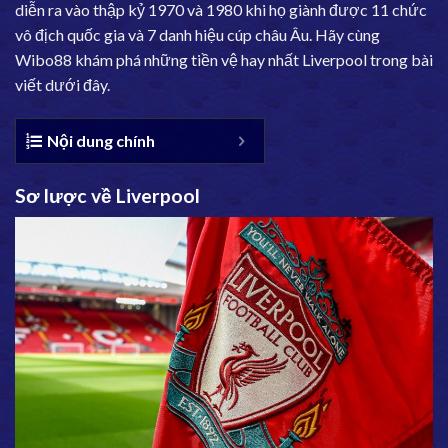
diễn ra vào thập kỷ 1970 và 1980 khi họ giành được 11 chức
vô địch quốc gia và 7 danh hiệu cúp châu Âu. Hãy cùng
Wibo88
khám phá những tiền vệ hay nhất Liverpool trong bài
viết dưới đây.
Nội dung chính
Sơ lược về Liverpool