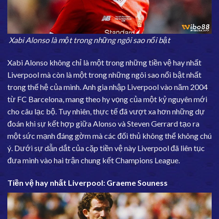
Xabi Alonso là một trong những ngôi sao nổi bật
Xabi Alonso không chỉ là một trong những tiền vệ hay nhất
Liverpool mà còn là một trong những ngôi sao nổi bật nhất
trong thế hệ của mình. Anh gia nhập Liverpool vào năm 2004
từ FC Barcelona, mang theo hy vọng của một kỷ nguyên mới
cho câu lạc bộ. Tuy nhiên, thực tế đã vượt xa hơn những dự
đoán khi sự kết hợp giữa Alonso và Steven Gerrard tạo ra
một sức mạnh đáng gờm mà các đối thủ không thể không chú
ý. Dưới sự dẫn dắt của cặp tiền vệ này Liverpool đã liên tục
đưa mình vào hai trận chung kết Champions League.
Tiền vệ hay nhất Liverpool: Graeme Souness