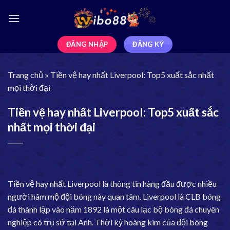
ĐĂNG NHẬP
ĐĂNG KÝ
Trang chủ
»
Tiền vệ hay nhất Liverpool: Top5 xuất sắc nhất
mọi thời đại
Tiền vệ hay nhất Liverpool: Top5 xuất sắc
nhất mọi thời đại
Tiền vệ hay nhất Liverpool là thông tin hàng đầu được nhiều
người hâm mộ đội bóng này quan tâm. Liverpool là CLB bóng
đá thành lập vào năm 1892 là một câu lạc bộ bóng đá chuyên
nghiệp có trụ sở tại Anh. Thời kỳ hoàng kim của đội bóng