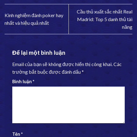
Cầu thủ xuất sắc nhất Real
Kinh nghiệm đánh poker hay
Madrid: Top 5 danh thủ tài
nhất và hiệu quả nhất
năng
Để lại một bình luận
Email của bạn sẽ không được hiển thị công khai.
Các
trường bắt buộc được đánh dấu
*
Bình luận
*
Tên
*