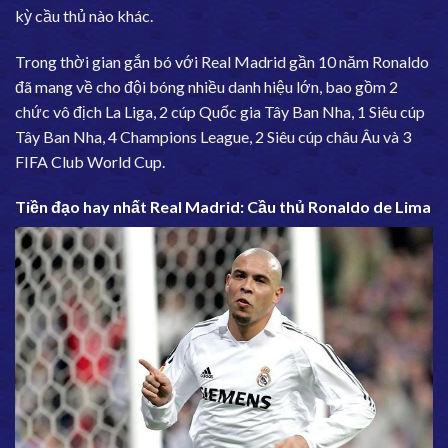
kỳ cầu thủ nào khác.
Trong thời gian gắn bó với Real Madrid gần 10 năm Ronaldo
đã mang về cho đội bóng nhiều danh hiệu lớn, bao gồm 2
chức vô địch La Liga, 2 cúp Quốc gia Tây Ban Nha, 1 Siêu cúp
Tây Ban Nha, 4 Champions League, 2 Siêu cúp châu Âu và 3
FIFA Club World Cup.
Tiền đạo hay nhất Real Madrid: Cầu thủ Ronaldo de Lima