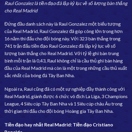
Raul Gonzalez là tiền đạo đã lập kỷ lục về số lượng bàn thắng
cho Real Madrid
Đứng đầu danh sách này là Raul Gonzalez một biểu tượng
của Real Madrid, Raul Gonzalez đã góp công lớn trong hơn
16 năm thi đấu cho đội bóng này. Với 323 bàn thắng trong
741 trận đấu tiền đạo Raul Gonzalez đã lập kỷ lục về số
lượng bàn thắng cho Real Madrid. Với tỷ lệ ghi bàn trung
bình mỗi trận là 0,43, Raul không chỉ là cầu thủ ghi bàn hàng
đầu của Real Madrid mà còn là một trong những cầu thủ xuất
sắc nhất của bóng đá Tây Ban Nha.
Ngoài ra, Raul cũng đã có một sự nghiệp đầy thành công với
Real Madrid, giành được 6 chức vô địch La Liga, 3 Champions
League, 4 Siêu cúp Tây Ban Nha và 1 Siêu cúp châu Âu trong
thời gian thi đấu cho đội bóng Hoàng gia Tây Ban Nha.
Tiền đạo hay nhất Real Madrid: Tiền đạo Cristiano
Ronaldo