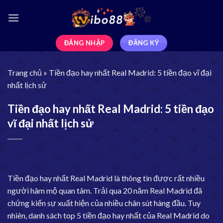
ĐĂNG NHẬP
ĐĂNG KÝ
Trang chủ
»
Tiền đạo hay nhất Real Madrid: 5 tiền đạo vĩ đại
nhất lịch sử
Tiền đạo hay nhất Real Madrid: 5 tiền đạo
vĩ đại nhất lịch sử
Tiền đạo hay nhất Real Madrid là thông tin được rất nhiều
người hâm mộ quan tâm. Trải qua 20 năm Real Madrid đã
chứng kiến sự xuất hiện của nhiều chân sút hàng đầu. Tuy
nhiên, danh sách top 5 tiền đạo hay nhất của Real Madrid do