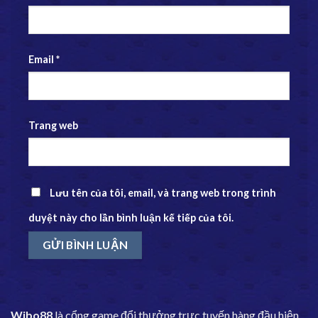
Email
*
Trang web
Lưu tên của tôi, email, và trang web trong trình
duyệt này cho lần bình luận kế tiếp của tôi.
Wibo88
là cổng game đổi thưởng trực tuyến hàng đầu hiện