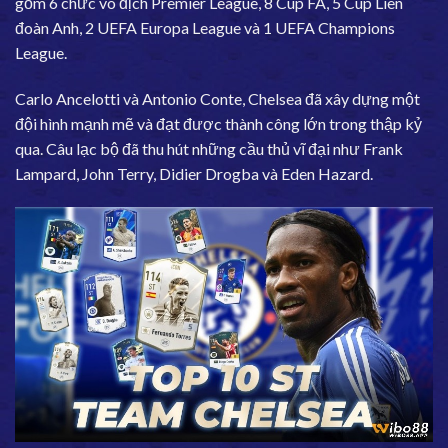
gồm 6 chức vô địch Premier League, 8 Cúp FA, 5 Cúp Liên
đoàn Anh, 2 UEFA Europa League và 1 UEFA Champions
League.
Carlo Ancelotti và Antonio Conte, Chelsea đã xây dựng một
đội hình mạnh mẽ và đạt được thành công lớn trong thập kỷ
qua. Câu lạc bộ đã thu hút những cầu thủ vĩ đại như Frank
Lampard, John Terry, Didier Drogba và Eden Hazard.