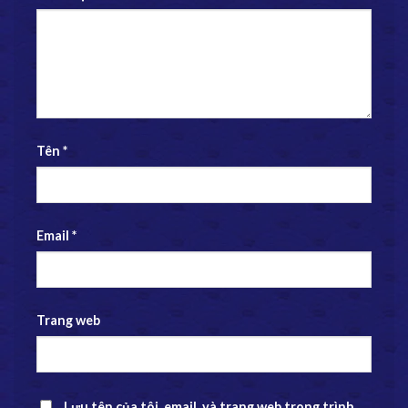
Tên
*
Email
*
Trang web
Lưu tên của tôi, email, và trang web trong trình