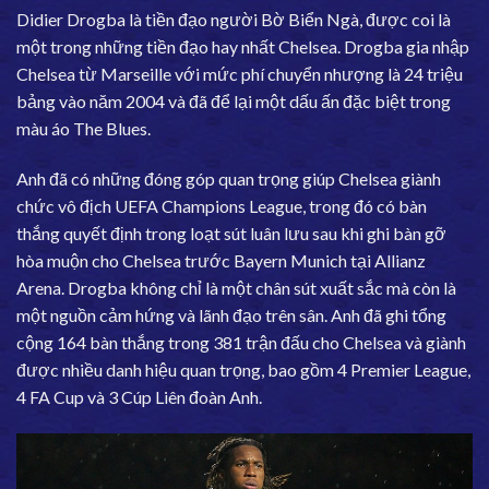
Didier Drogba là tiền đạo người Bờ Biển Ngà, được coi là
một trong những tiền đạo hay nhất Chelsea. Drogba gia nhập
Chelsea từ Marseille với mức phí chuyển nhượng là 24 triệu
bảng vào năm 2004 và đã để lại một dấu ấn đặc biệt trong
màu áo The Blues.
Anh đã có những đóng góp quan trọng giúp Chelsea giành
chức vô địch UEFA Champions League, trong đó có bàn
thắng quyết định trong loạt sút luân lưu sau khi ghi bàn gỡ
hòa muộn cho Chelsea trước Bayern Munich tại Allianz
Arena. Drogba không chỉ là một chân sút xuất sắc mà còn là
một nguồn cảm hứng và lãnh đạo trên sân. Anh đã ghi tổng
cộng 164 bàn thắng trong 381 trận đấu cho Chelsea và giành
được nhiều danh hiệu quan trọng, bao gồm 4 Premier League,
4 FA Cup và 3 Cúp Liên đoàn Anh.