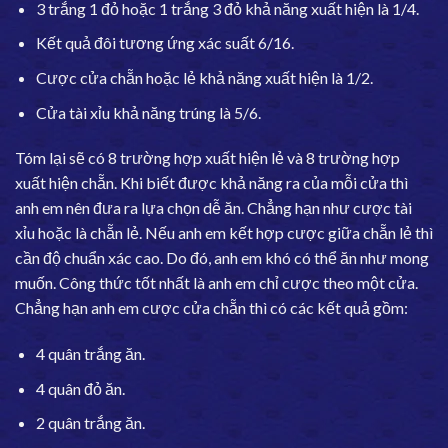
3 trắng 1 đỏ hoặc 1 trắng 3 đỏ khả năng xuất hiện là 1/4.
Kết quả đôi tương ứng xác suất 6/16.
Cược cửa chẵn hoặc lẻ khả năng xuất hiện là 1/2.
Cửa tài xỉu khả năng trúng là 5/6.
Tóm lại sẽ có 8 trường hợp xuất hiện lẻ và 8 trường hợp
xuất hiện chẵn. Khi biết được khả năng ra của mỗi cửa thì
anh em nên đưa ra lựa chọn dễ ăn. Chẳng hạn như cược tài
xỉu hoặc là chẵn lẻ. Nếu anh em kết hợp cược giữa chẵn lẻ thì
cần độ chuẩn xác cao. Do đó, anh em khó có thể ăn như mong
muốn. Công thức tốt nhất là anh em chỉ cược theo một cửa.
Chẳng hạn anh em cược cửa chẵn thì có các kết quả gồm:
4 quân trắng ăn.
4 quân đỏ ăn.
2 quân trắng ăn.