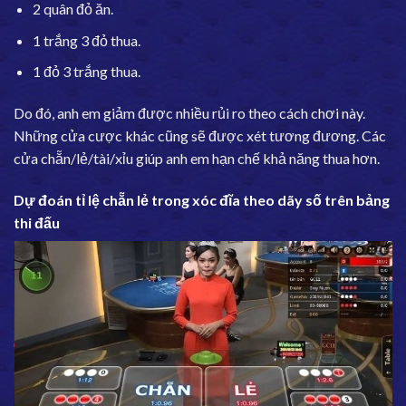
2 quân đỏ ăn.
1 trắng 3 đỏ thua.
1 đỏ 3 trắng thua.
Do đó, anh em giảm được nhiều rủi ro theo cách chơi này.
Những cửa cược khác cũng sẽ được xét tương đương. Các
cửa chẵn/lẻ/tài/xỉu giúp anh em hạn chế khả năng thua hơn.
Dự đoán tỉ lệ chẵn lẻ trong xóc đĩa theo dãy số trên bảng
thi đấu