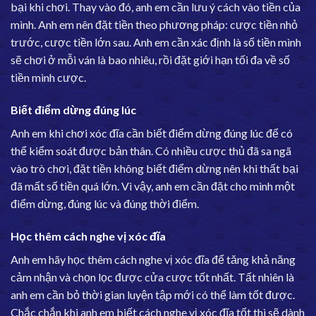
bại khi chơi. Thay vào đó, anh em cần lưu ý cách vào tiền của
mình. Anh em nên đặt tiền theo phương pháp: cược tiền nhỏ
trước, cược tiền lớn sau. Anh em cần xác định là số tiền mình
sẽ chơi ở mỗi ván là bao nhiêu, rồi đặt giới hạn tối đa về số
tiền mình cược.
Biết điểm dừng đúng lúc
Anh em khi chơi xóc đĩa cần biết điểm dừng đúng lúc để có
thể kiểm soát được bản thân. Có nhiều cược thủ đã sa ngã
vào trò chơi, đặt tiền không biết điểm dừng nên khi thất bại
đã mất số tiền quá lớn. Vì vậy, anh em cần đặt cho mình một
điểm dừng, đúng lúc và đúng thời điểm.
Học thêm cách nghe vị xóc đĩa
Anh em hãy học thêm cách nghe vị xóc đĩa để tăng khả năng
cảm nhận và chọn lọc được cửa cược tốt nhất. Tất nhiên là
anh em cần bỏ thời gian luyện tập mới có thể làm tốt được.
Chắc chắn khi anh em biết cách nghe vị xóc đĩa tốt thì sẽ dành