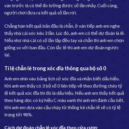
ván trước là có thể đo lường được số lần nhảy. Cuối cùng,
người chơi đưa ra kết quả số lần rơi.
Chẳng hạn kết quả bản đầu là chẵn, ở ván tiếp anh em nghe
thấy nhà cái xóc kêu 3 lần. Lúc đó, anh em có thể dự đoán là lẻ.
Nếu như nhà cái có số lần lặp đều tay và chẵn thì anh em chọn
giống so với ban đầu. Còn lắc lẻ thì anh em dự đoán ngược
lại.
Tỉ lệ chẵn lẻ trong xóc đĩa thông qua bộ số 0
Anh em nhìn vào bảng lịch sử xóc đĩa và nhận biết dấu hiệu.
Khi anh em thấy có 3 bộ số 0 liên tiếp về theo đường chéo tỷ
lệ kết quả xóc đĩa thì đó là dấu hiệu. Nếu anh em thấy kết quả
theo hàng dọc có ký hiệu C màu xanh thì anh em đánh cầu bệt.
Khi anh em dựa vào cầu chạy từ thống kê chẵn lẻ sẽ có tỷ lệ
trúng tới 98%.
Cách dự đoán chẵn lẻ xóc đĩa theo cửa cược