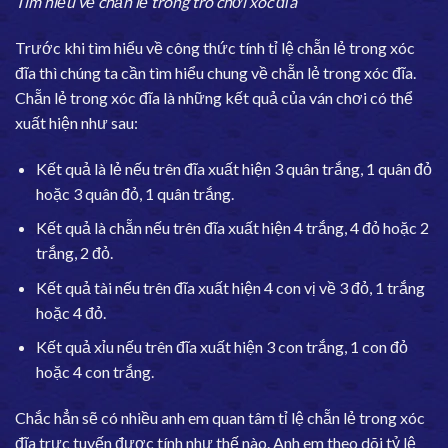
Tìm hiểu về chẵn lẻ trong trò chơi xóc đĩa
Trước khi tìm hiểu về công thức tính tỉ lệ chẵn lẻ trong xóc
đĩa thì chúng ta cần tìm hiểu chung về chẵn lẻ trong xóc đĩa.
Chẵn lẻ trong xóc đĩa là những kết quả của ván chơi có thể
xuất hiện như sau:
Kết quả là lẻ nếu trên đĩa xuất hiện 3 quân trắng, 1 quân đỏ
hoặc 3 quân đỏ, 1 quân trắng.
Kết quả là chẵn nếu trên đĩa xuất hiện 4 trắng, 4 đỏ hoặc 2
trắng, 2 đỏ.
Kết quả tài nếu trên đĩa xuất hiện 4 con vị về 3 đỏ, 1 trắng
hoặc 4 đỏ.
Kết quả xỉu nếu trên đĩa xuất hiện 3 con trắng, 1 con đỏ
hoặc 4 con trắng.
Chắc hẳn sẽ có nhiều anh em quan tâm tỉ lệ chẵn lẻ trong xóc
đĩa trực tuyến được tính như thế nào. Anh em theo dõi tỷ lệ