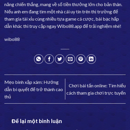
năng chiến thắng, mang về số tiền thưởng lớn cho bản thân.
Nếu anh em đang tìm một nhà cái uy tín trên thị trường để
tham gia tài xỉu cùng nhiều tựa game cá cược, bài bạc hấp
dẫn khác thì truy cập ngay Wibo88.app để trải nghiệm nhé!
wibo88
Mẹo binh xập xám: Hướng
Chơi bài tấn online: Tìm hiểu
dẫn bí quyết để trở thành cao
cách tham gia chơi trực tuyến
thủ
Để lại một bình luận