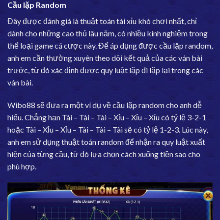
Cầu lặp Random
Đây được đánh giá là thuật toán tài xỉu khó chơi nhất, chỉ
dành cho những cao thủ lâu năm, có nhiều kinh nghiệm trong
thể loại game cá cược này. Để áp dụng được cầu lặp random,
anh em cần thường xuyên theo dõi kết quả của các ván bài
trước, từ đó xác định được quy luật lặp đi lặp lại trong các
ván bài.
Wibo88 sẽ đưa ra một ví dụ về cầu lặp random cho anh dễ
hiểu. Chẳng hạn Tài – Tài – Tài – Xỉu – Xỉu – Xỉu có tỷ lệ 3-2-1
hoặc Tài – Xỉu – Xỉu – Tài – Tài – Tài sẽ có tỷ lệ 1-2-3. Lúc này,
anh em sử dụng thuật toán random để nhận ra quy luật xuất
hiện của từng cầu, từ đó lựa chọn cách xuống tiền sao cho
phù hợp.