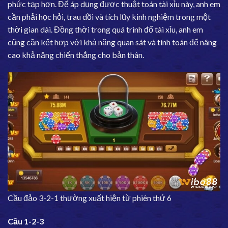
phức tạp hơn. Để áp dụng được thuật toán tài xỉu này, anh em
cần phải học hỏi, trau dồi và tích lũy kinh nghiệm trong một
thời gian dài. Đồng thời trong quá trình đổ tài xỉu, anh em
cũng cần kết hợp với khả năng quan sát và tính toán để nâng
cao khả năng chiến thắng cho bản thân.
Cầu đảo 3-2-1 thường xuất hiện từ phiên thứ 6
Cầu 1-2-3