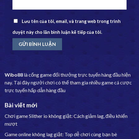
Lưu tên của tôi, email, và trang web trong trình
duyệt này cho lần bình luận kế tiếp của tôi.
Wibo88
là cổng game đổi thưởng trực tuyến hàng đầu hiện
nay. Tại đây người chơi có thể tham gia nhiều game cá cược
trực tuyến hấp dẫn hàng đầu
Bài viết mới
Chơi game Slither io không giật: Cách giảm lag, điều khiển
mượt
Game online không lag giật: Top dễ chơi cùng bạn bè